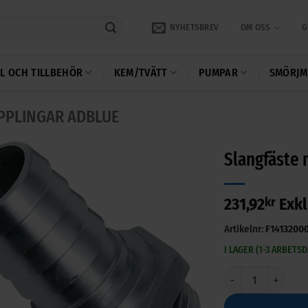
NYHETSBREV
OM OSS
G
L OCH TILLBEHÖR
KEM/TVÄTT
PUMPAR
SMÖRJM
PPLINGAR ADBLUE
Slangfäste 
231,92
kr
Exk
Artikelnr:
F1413200
I LAGER (1-3 ARBETS
Slangfäste med sviv