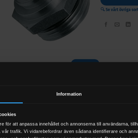
🔍 Se vårt övriga s
BESKRIVNING
RECENSIONER (
ste med svivel 3/4″-19mm slang – F1413200
gfäste med svivel. Passar perfekt till exempel tankhandtag med 3/4″ 
Information
g dimension = 19 mm.
cookies
e för att anpassa innehållet och annonserna till användarna, tillh
vår trafik. Vi vidarebefordrar även sådana identifierare och anna