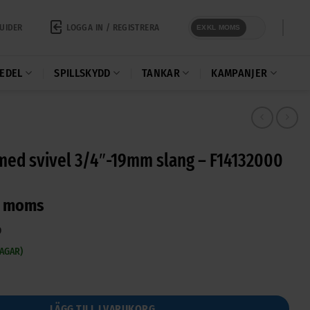
LOGGA IN / REGISTRERA
UIDER
EXKL MOMS
EDEL
SPILLSKYDD
TANKAR
KAMPANJER
med svivel 3/4″-19mm slang – F14132000
l moms
0
DAGAR)
el 3/4"-19mm slang - F14132000 mängd
LÄGG TILL I VARUKORG