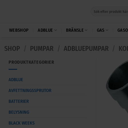
Skip
Sök
to
efter:
content
WEBSHOP
ADBLUE
BRÄNSLE
GAS
GASO
SHOP
/
PUMPAR
/
ADBLUEPUMPAR
/
KO
PRODUKTKATEGORIER
ADBLUE
AVFETTNINGSSPRUTOR
BATTERIER
BELYSNING
BLACK WEEKS