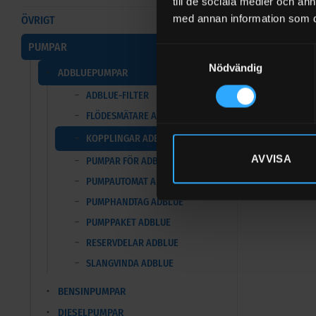
till de sociala medier och a
med annan information som du 
ÖVRIGT
PUMPAR
Samtyckesval
Nödvändig
ADBLUEPUMPAR
ADBLUE-FILTER
FLÖDESMÄTARE ADBLUE
KOPPLINGAR ADBLUE
AVVISA
PUMPAR FÖR ADBLUE
PUMPAUTOMAT ADBLUE
PUMPHANDTAG ADBLUE
PUMPPAKET ADBLUE
RESERVDELAR ADBLUE
SLANGVINDA ADBLUE
BENSINPUMPAR
DIESELPUMPAR