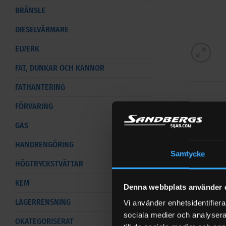
BRÄNSLE
DIESELVÄRMARE
ELVERK
FAT, DUNKAR OCH KANNOR
FATHANTERING
FÖRVARING
GAS
Slangfä
HANDRENGÖRING
Rostfri slan
Samtycke
HÖGTRYCKSTVÄTTAR
Passar slan
KEM
Denna webbplats använder 
LAGERRENSNING
Vi använder enhetsidentifierar
sociala medier och analysera 
OKATEGORISERAT