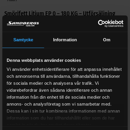
Smörjfett Litium EP 0 – 180 KG – Utförsäljning
Smörjfett EP 0 är ett högkvalitativt litiumbaserat smörjfett
med tryckbeständiga EP-tillsatser. Det lämpar sig utmärkt för
smörjning av hjullager på transportfordon samt som allmänt
Samtycke
Information
Om
smörjfett inom industri och fordon. Tack vare sin goda
pumpbarhet fungerar Smörjfett EP 0 även utmärkt i
Denna webbplats använder cookies
centraliserade smörjsystem och fettade växellådor vid kalla
temperaturer.
Vi använder enhetsidentifierare för att anpassa innehållet
och annonserna till användarna, tillhandahålla funktioner
Egenskaper och fördelar
för sociala medier och analysera vår trafik. Vi
vidarebefordrar även sådana identifierare och annan
Utmärkt skydd mot slitage och korrosion.
information från din enhet till de sociala medier och
Mycket bra mekanisk stabilitet, även vid hög belastning.
annons- och analysföretag som vi samarbetar med.
Passar för centraliserade smörjsystem och hjullager.
Dessa kan i sin tur kombinera informationen med annan
information som du har tillhandahållit eller som de har
Fungerar väl även i kalla klimat tack vare NLGI 0-klassning.
samlat in när du har använt deras tjänster.