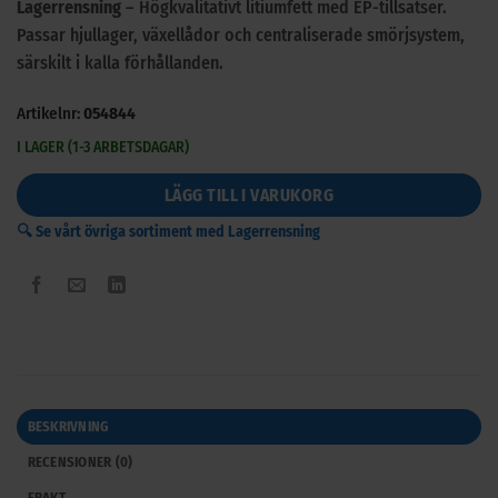
Lagerrensning
– Högkvalitativt litiumfett med EP-tillsatser.
Passar hjullager, växellådor och centraliserade smörjsystem,
särskilt i kalla förhållanden.
Artikelnr:
054844
I LAGER (1-3 ARBETSDAGAR)
LÄGG TILL I VARUKORG
🔍 Se vårt övriga sortiment med Lagerrensning
BESKRIVNING
RECENSIONER (0)
FRAKT