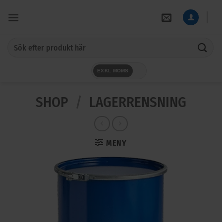
Skip
to
content
Sök
efter:
EXKL MOMS
SHOP
/
LAGERRENSNING
MENY