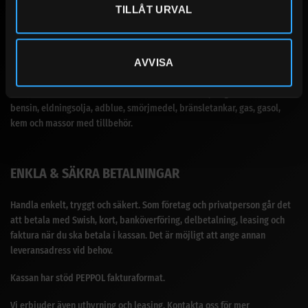
TILLÅT URVAL
SANDBERGS I JÄMTLAND AB
AVVISA
Vårt breda sortiment för dig som prioriterar produkter med bra kvalité.
Med över 30 års erfarenhet i branschen med försäljning av diesel,
bensin, eldningsolja, adblue, smörjmedel, bränsletankar, gas, gasol,
kem och massor med tillbehör.
ENKLA & SÄKRA BETALNINGAR
Handla enkelt, tryggt och säkert. Som företag och privatperson går det
att betala med Swish, kort, banköverföring, delbetalning, leasing och
faktura när du ska betala i kassan. Det är möjligt att ange annan
leveransadress vid behov.
Kassan har stöd PEPPOL fakturaformat.
Vi erbjuder även uthyrning och leasing. Kontakta oss för mer