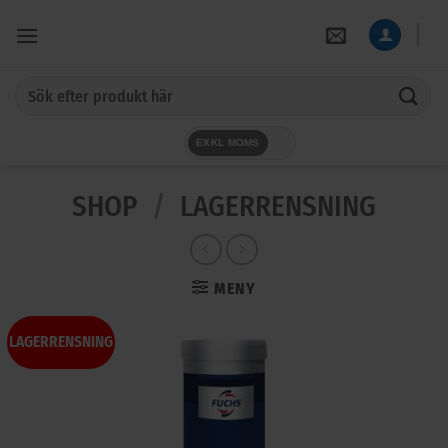
Skip
to
content
Sök
efter:
EXKL MOMS
SHOP
/
LAGERRENSNING
MENY
LAGERRENSNING