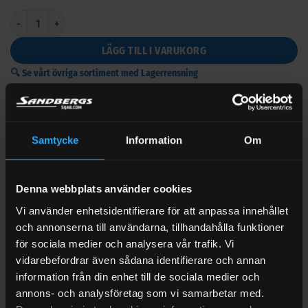
GreaseWay ALX 42, 400 gr mängd
LÄGG TILL I VARUKORG
🔍 Se vårt övriga sortiment med Lagerrensning
Samtycke
Information
Om
Denna webbplats använder cookies
BESKRIVNING
Vi använder enhetsidentifierare för att anpassa innehållet
RECENSIONER (0)
och annonserna till användarna, tillhandahålla funktioner
FRAKT
för sociala medier och analysera vår trafik. Vi
vidarebefordrar även sådana identifierare och annan
GreaseWay ALX 42, 400 gr
information från din enhet till de sociala medier och
annons- och analysföretag som vi samarbetar med.
Högpresterande, polymerförstärkt komplexfett godkänt för