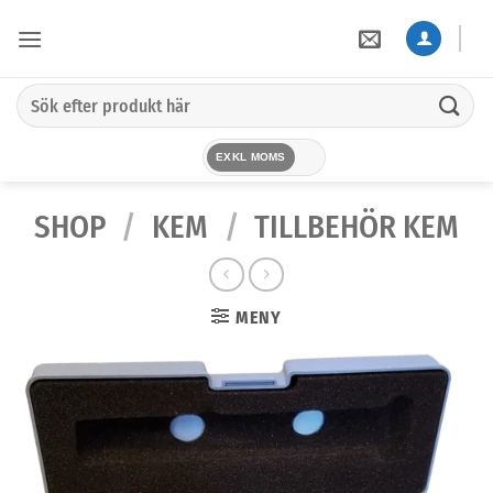
Skip
to
content
Sök
efter:
EXKL MOMS
SHOP
/
KEM
/
TILLBEHÖR KEM
MENY