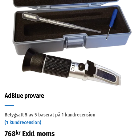
AdBlue provare
Betygsatt
5
av 5 baserat på
1
kundrecension
(
1
kundrecension)
768
kr
Exkl moms