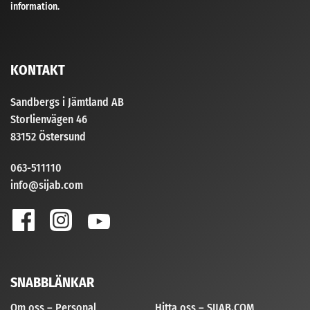
information.
KONTAKT
Sandbergs i Jämtland AB
Storlienvägen 46
83152 Östersund
063-511110
info@sijab.com
SNABBLÄNKAR
Om oss – Personal
Hitta oss – SIJAB.COM