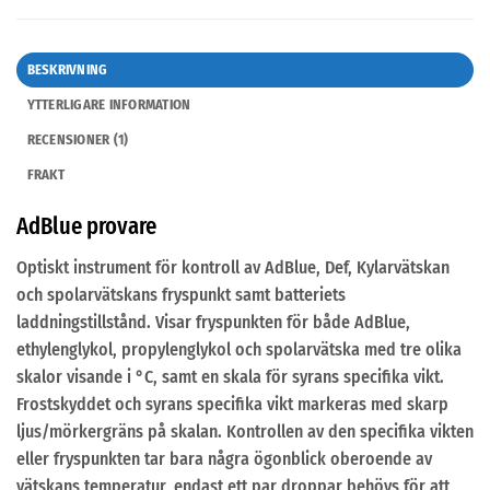
BESKRIVNING
YTTERLIGARE INFORMATION
RECENSIONER (1)
FRAKT
AdBlue provare
Optiskt instrument för kontroll av AdBlue, Def, Kylarvätskan
och spolarvätskans fryspunkt samt batteriets
laddningstillstånd. Visar fryspunkten för både AdBlue,
ethylenglykol, propylenglykol och spolarvätska med tre olika
skalor visande i °C, samt en skala för syrans specifika vikt.
Frostskyddet och syrans specifika vikt markeras med skarp
ljus/mörkergräns på skalan. Kontrollen av den specifika vikten
eller fryspunkten tar bara några ögonblick oberoende av
vätskans temperatur, endast ett par droppar behövs för att