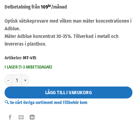
kr
Delbetalning från
109
/månad
Optisk vätskeprovare med vilken man mäter koncentrationen i
Adblue.
Mäter Adblue koncentrat 30-35%. Tillverkad i metall och
levereras i plastbox.
Artikelnr:
MT-415
I LAGER (1-3 ARBETSDAGAR)
AdBlue provare mängd
LÄGG TILL I VARUKORG
🔍 Se vårt övriga sortiment med Tillbehör kem