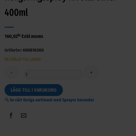
400ml
kr
160,92
Exkl moms
Artikelnr:
600816360
BESTÄLLD TILL LAGER
Rengöringsspray
LÄGG TILL I VARUKORG
Rivolta
🔍 Se vårt övriga sortiment med Sprayer Aerosoler
B.F.C.
400ml
mängd