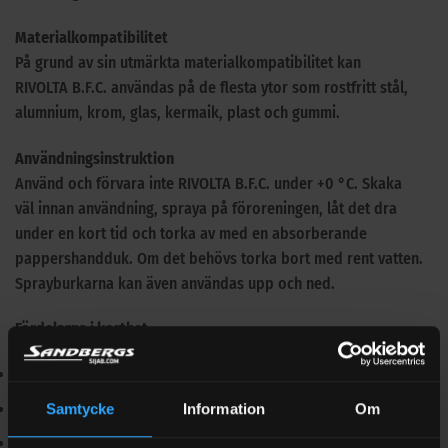
Materialkompatibilitet
På grund av sin utmärkta materialkompatibilitet kan
RIVOLTA B.F.C. användas på de flesta ytor som rostfritt stål,
alumnium, krom, glas, kermaik, plast och gummi.
Användningsinstruktion
Använd och förvara inte RIVOLTA B.F.C. under +0 °C. Skaka
väl innan användning, spraya på föroreningen, låt det dra
under en kort tid och torka av med en absorberande
pappershandduk. Om det behövs torka bort med rent vatten.
Sprayburkarna kan även användas upp och ned.
Fördelarna i korthet
NSF-A1 listad
Multifunktionell i användning
Samtycke
Information
Om
Även i livsmedels-, läkemedels- & foderindustrin