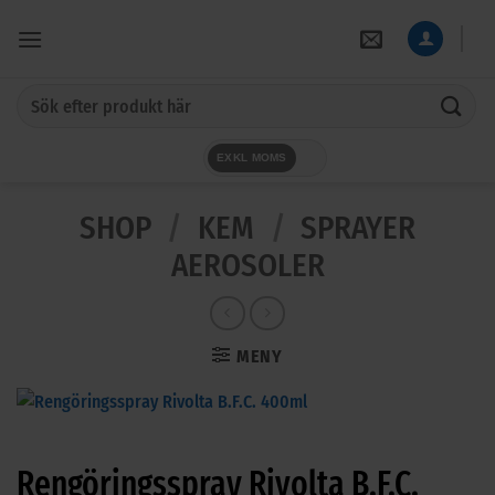
Skip
to
content
Sök
efter:
EXKL MOMS
SHOP
/
KEM
/
SPRAYER
AEROSOLER
MENY
Rengöringsspray Rivolta B.F.C.