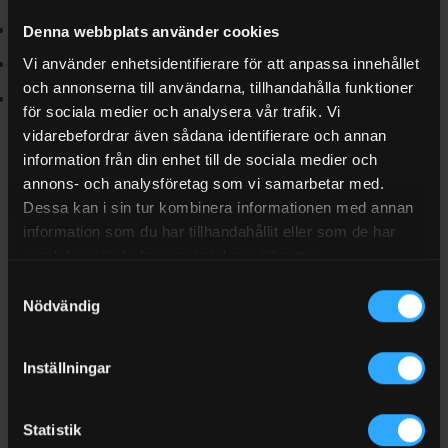
Mot många typer av fororeningar
Denna webbplats använder cookies
Vi använder enhetsidentifierare för att anpassa innehållet
Luktlös
och annonserna till användarna, tillhandahålla funktioner
Silikon- & silikatfri
för sociala medier och analysera vår trafik. Vi
vidarebefordrar även sådana identifierare och annan
Recensioner
information från din enhet till de sociala medier och
Det finns inga recensioner än.
annons- och analysföretag som vi samarbetar med.
Dessa kan i sin tur kombinera informationen med annan
information som du har tillhandahållit eller som de har
Bli först med att recensera ”Rengöringsspray Rivolta B.F.C. 400ml”
samlat in när du har använt deras tjänster.
Samtyckesval
Ditt betyg
*
Nödvändig
Din recension
*
Inställningar
Statistik