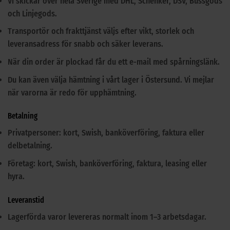
Vi skickar över hela Sverige med DHL, Schenker, DSV, Bussgods
och Linjegods.
Transportör och frakttjänst väljs efter vikt, storlek och
leveransadress för snabb och säker leverans.
När din order är plockad får du ett e-mail med spårningslänk.
Du kan även välja hämtning i vårt lager i Östersund. Vi mejlar
när varorna är redo för upphämtning.
Betalning
Privatpersoner: kort, Swish, banköverföring, faktura eller
delbetalning.
Företag: kort, Swish, banköverföring, faktura, leasing eller
hyra.
Leveranstid
Lagerförda varor levereras normalt inom 1–3 arbetsdagar.