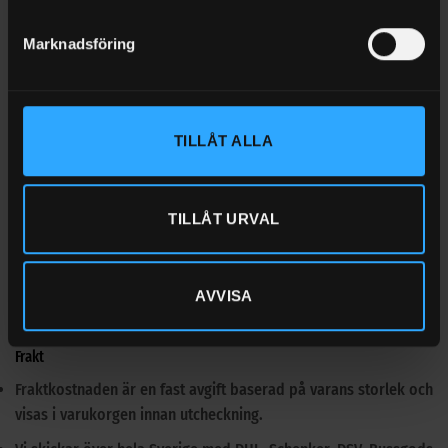
Marknadsföring
Namn
*
TILLÅT ALLA
E-post
*
TILLÅT URVAL
AVVISA
Frakt
Fraktkostnaden är en fast avgift baserad på varans storlek och
visas i varukorgen innan utcheckning.