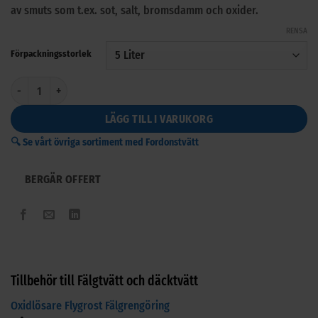
av smuts som t.ex. sot, salt, bromsdamm och oxider.
baserat på
kundrecension
RENSA
Förpackningsstorlek
Fälgtvätt och däcktvätt mängd
LÄGG TILL I VARUKORG
🔍 Se vårt övriga sortiment med Fordonstvätt
BERGÄR OFFERT
Tillbehör till Fälgtvätt och däcktvätt
Oxidlösare Flygrost Fälgrengöring