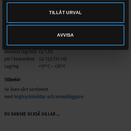
Enklare smuts 1:10
TILLÅT URVAL
Tekniska data
Löslighet i vatten:Lättlösligt
AVVISA
Färg Klar/ljusgul
Lukt Svag egendoft
Densitet (kg/m3) Ca 1,05
pH i koncentrat Ca 13,5 (12-14)
Lagring +15°C – +25°C
Tillbehör
Se även vårt sortiment
med
högtryckstvättar
och
kempåläggare
.
DU KANSKE OCKSÅ GILLAR …