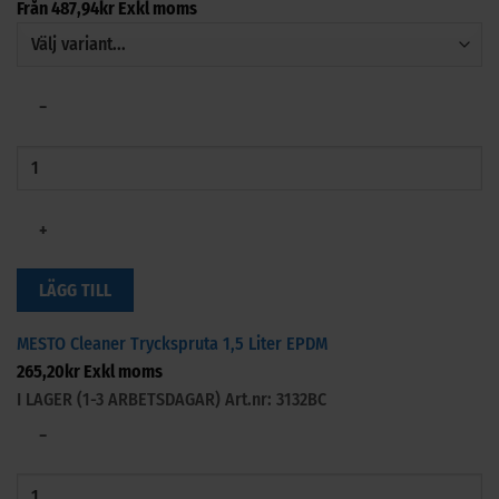
Från
487,94
kr
Exkl moms
−
+
LÄGG TILL
MESTO Cleaner Tryckspruta 1,5 Liter EPDM
265,20
kr
Exkl moms
I LAGER (1-3 ARBETSDAGAR)
Art.nr: 3132BC
−