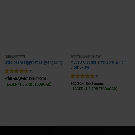
FORDONSTVÄTT
AVFETTNINGSSPRUTOR
MESTO Cleaner Tryckspruta 1,5
Oxidlösare Flygrost Fälgrengöring
Liter EPDM
(1)
(1)
Betygsatt
5
Från
487,94
kr
Exkl moms
av 5
Betygsatt
5
265,20
kr
Exkl moms
I LAGER (1-3 ARBETSDAGAR)
av 5
I LAGER (1-3 ARBETSDAGAR)