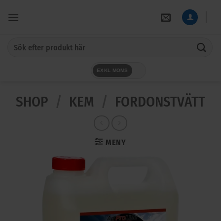
Skip
to
content
Sök
efter:
EXKL MOMS
SHOP
/
KEM
/
FORDONSTVÄTT
MENY