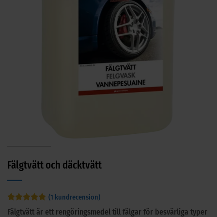
Fälgtvätt och däcktvätt
(
1
kundrecension)
Betygsatt
1
5
Fälgtvätt är ett rengöringsmedel till fälgar för besvärliga typer
av 5