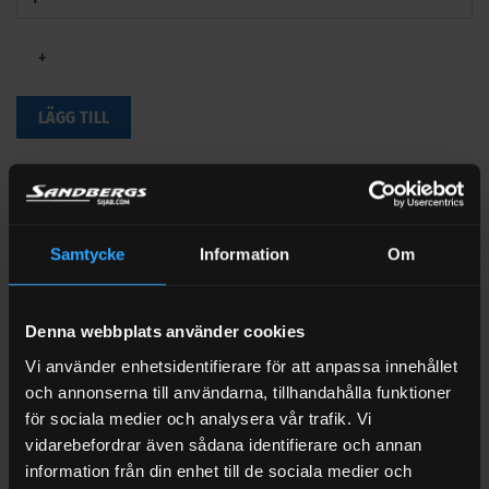
+
LÄGG TILL
BESKRIVNING
YTTERLIGARE INFORMATION
Samtycke
Information
Om
VARUMÄRKE
RECENSIONER (1)
Denna webbplats använder cookies
FRAKT
Vi använder enhetsidentifierare för att anpassa innehållet
och annonserna till användarna, tillhandahålla funktioner
Fälgtvätt och däcktvätt
för sociala medier och analysera vår trafik. Vi
vidarebefordrar även sådana identifierare och annan
Kraftfull alkalisk fälgrengöring för besvärliga typer av smuts
information från din enhet till de sociala medier och
som t.ex. sot, salt, bromsdamm och oxider.