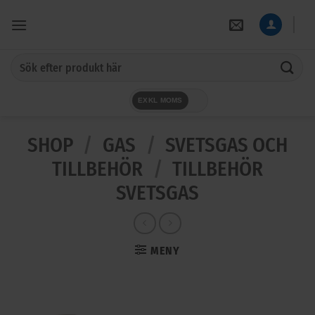
Skip
to
content
Sök
efter:
EXKL MOMS
SHOP
/
GAS
/
SVETSGAS OCH
TILLBEHÖR
/
TILLBEHÖR
SVETSGAS
MENY