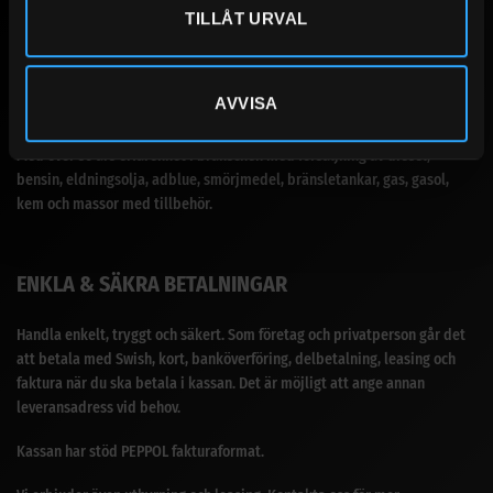
TILLÅT URVAL
SANDBERGS I JÄMTLAND AB
AVVISA
Vårt breda sortiment för dig som prioriterar produkter med bra kvalité.
Med över 30 års erfarenhet i branschen med försäljning av diesel,
bensin, eldningsolja, adblue, smörjmedel, bränsletankar, gas, gasol,
kem och massor med tillbehör.
ENKLA & SÄKRA BETALNINGAR
Handla enkelt, tryggt och säkert. Som företag och privatperson går det
att betala med Swish, kort, banköverföring, delbetalning, leasing och
faktura när du ska betala i kassan. Det är möjligt att ange annan
leveransadress vid behov.
Kassan har stöd PEPPOL fakturaformat.