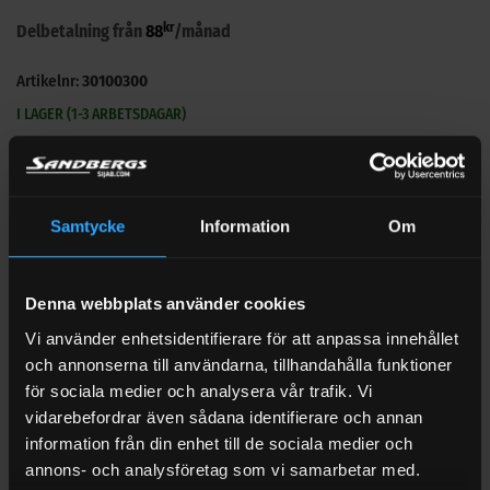
kr
Delbetalning från
88
/månad
Artikelnr:
30100300
I LAGER (1-3 ARBETSDAGAR)
Snabbkoppling Hona Argon G3/8" Int. mängd
LÄGG TILL I VARUKORG
Samtycke
Information
Om
🔍 Se vårt övriga sortiment med Tillbehör svetsgas
Denna webbplats använder cookies
Vi använder enhetsidentifierare för att anpassa innehållet
och annonserna till användarna, tillhandahålla funktioner
för sociala medier och analysera vår trafik. Vi
vidarebefordrar även sådana identifierare och annan
BESKRIVNING
information från din enhet till de sociala medier och
annons- och analysföretag som vi samarbetar med.
VARUMÄRKE