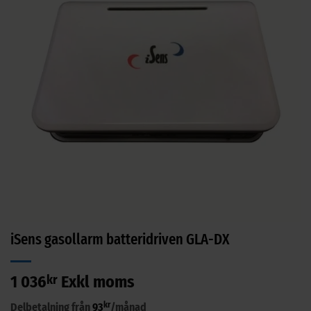
iSens gasollarm batteridriven GLA-DX
1 036
kr
Exkl moms
kr
Delbetalning från
93
/månad