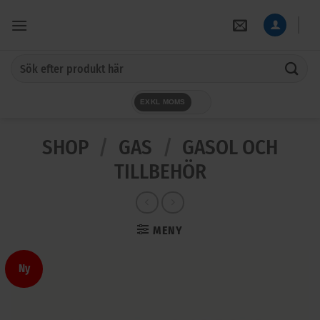
Skip
to
content
Sök
efter:
EXKL MOMS
SHOP
/
GAS
/
GASOL OCH
TILLBEHÖR
MENY
Ny