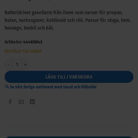
Batteridrivet gasollarm från iSens som varnar för propan,
butan, narkosgaser, koldioxid och rök. Passar för stuga, hem,
husvagn, husbil och båt.
Artikelnr:
44465043
BESTÄLLD TILL LAGER
iSens gasollarm batteridriven GLA-DX mängd
LÄGG TILL I VARUKORG
🔍 Se vårt övriga sortiment med Gasol och tillbehör