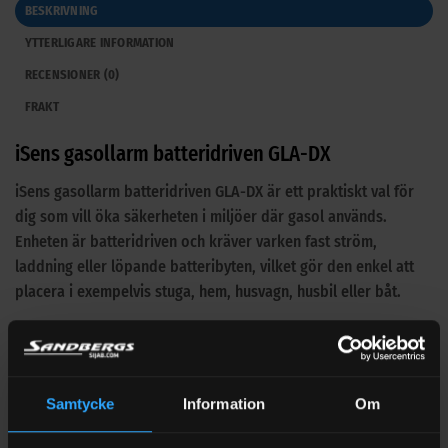
BESKRIVNING
YTTERLIGARE INFORMATION
RECENSIONER (0)
FRAKT
iSens gasollarm batteridriven GLA-DX
iSens gasollarm batteridriven GLA-DX är ett praktiskt val för
dig som vill öka säkerheten i miljöer där gasol används.
Enheten är batteridriven och kräver varken fast ström,
laddning eller löpande batteribyten, vilket gör den enkel att
placera i exempelvis stuga, hem, husvagn, husbil eller båt.
Larmet är utvecklat för att varna för propan, butan,
narkosgaser, koldioxid och rök. Därför passar det bra för dig
som vill ha ett bredare skydd i miljöer där både
Samtycke
Information
Om
gasolutrustning och andra riskkällor kan förekomma.