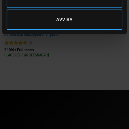
AVVISA
GASOLKOPPLINGAR
Automatisk omkopplare för gasol
(2)
Betygsatt
5
2 100
kr
Exkl moms
av 5
I LAGER (1-3 ARBETSDAGAR)