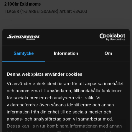
2 100
kr
Exkl moms
I LAGER (1-3 ARBETSDAGAR)
Art.nr: 484303
−
+
Samtycke
Information
Om
LÄGG TILL
Denna webbplats använder cookies
Vi använder enhetsidentifierare för att anpassa innehållet
och annonserna till användarna, tillhandahålla funktioner
BESKRIVNING
för sociala medier och analysera vår trafik. Vi
RECENSIONER (0)
vidarebefordrar även sådana identifierare och annan
information från din enhet till de sociala medier och
FRAKT
annons- och analysföretag som vi samarbetar med.
Bussning 1/2 tum x 3/8 tum är en produkt i SIJABs
Dessa kan i sin tur kombinera informationen med annan