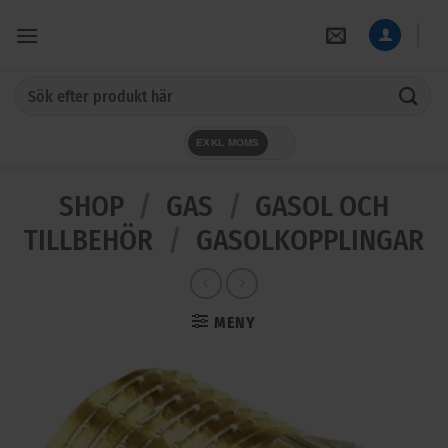
Skip
to
content
Sök
efter:
EXKL MOMS
SHOP
/
GAS
/
GASOL OCH
TILLBEHÖR
/
GASOLKOPPLINGAR
MENY