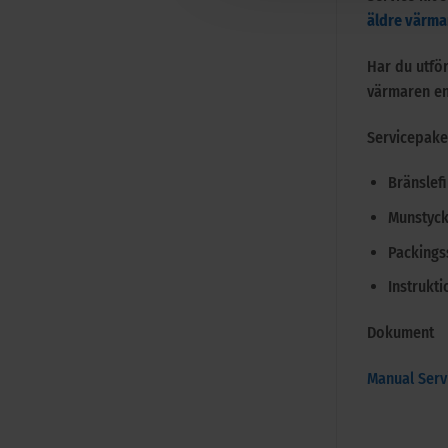
äldre värmar
Har du utför
värmaren en
Servicepaket
Bränslefi
Munstyck
Packings
Instrukt
Dokument
Manual Servi