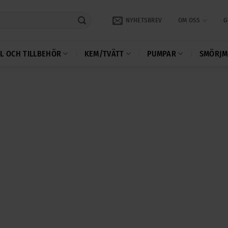
NYHETSBREV
OM OSS
G
L OCH TILLBEHÖR
KEM/TVÄTT
PUMPAR
SMÖRJM