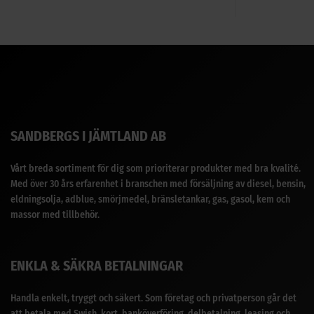
SANDBERGS I JÄMTLAND AB
Vårt breda sortiment för dig som prioriterar produkter med bra kvalité.
Med över 30 års erfarenhet i branschen med försäljning av diesel, bensin,
eldningsolja, adblue, smörjmedel, bränsletankar, gas, gasol, kem och
massor med tillbehör.
ENKLA & SÄKRA BETALNINGAR
Handla enkelt, tryggt och säkert. Som företag och privatperson går det
att betala med Swish, kort, banköverföring, delbetalning, leasing och