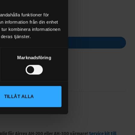
andahålla funktioner för
n information från din enhet
 tur kombinera informationen
deras tjänster.
ORG
Marknadsföring
TILLÅT ALLA
0)
FRAKT
plig för Airrex AH-200 eller AH-300 värmare!
Service kit till