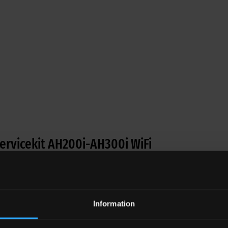
Servicekit AH200i-AH300i WiFi
kl moms
kr
g från
105
/månad
Information
som passar till Airrex AH-200i och AH-300i värmaren.