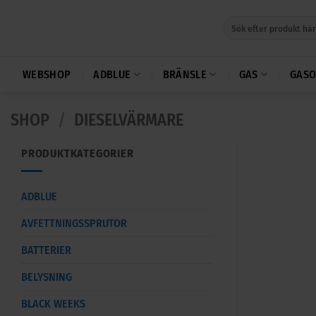
Skip
Sök
to
efter:
content
WEBSHOP
ADBLUE
BRÄNSLE
GAS
GASO
SHOP
/
DIESELVÄRMARE
PRODUKTKATEGORIER
ADBLUE
AVFETTNINGSSPRUTOR
BATTERIER
BELYSNING
BLACK WEEKS