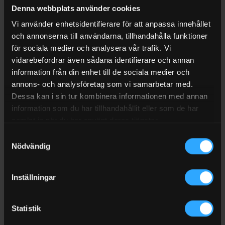
Denna webbplats använder cookies
Lämplig för både mobila och fasta installationer
Vi använder enhetsidentifierare för att anpassa innehållet
Egenskaper
och annonserna till användarna, tillhandahålla funktioner
Material: Slagtålig plast
för sociala medier och analysera vår trafik. Vi
vidarebefordrar även sådana identifierare och annan
Lock: Snap-Top klicklås
information från din enhet till de sociala medier och
Användningsmiljö: Marin, husbil, ATV, maskiner
annons- och analysföretag som vi samarbetar med.
Dessa kan i sin tur kombinera informationen med annan
Ventilation för säker drift
information som du har tillhandahållit eller som de har
Extra utrymme för kablar och anslutningar
samlat in när du har använt deras tjänster.
Samtyckesval
Passar för
Nödvändig
Båtar och marina installationer
Husbil och husvagn
Inställningar
ATV och mindre fordon
Statistik
Garage, verkstad och mobila energilösningar