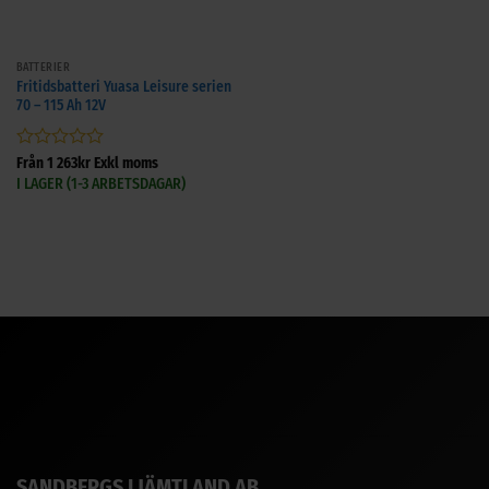
BATTERIER
Fritidsbatteri Yuasa Leisure serien
70 – 115 Ah 12V
Betygsatt
Från
1 263
kr
Exkl moms
0
I LAGER (1-3 ARBETSDAGAR)
av
5
SANDBERGS I JÄMTLAND AB