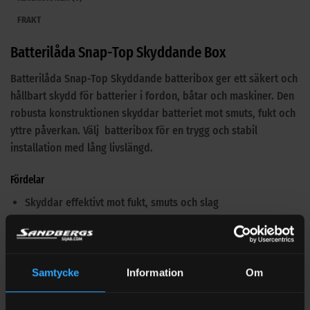
FRAKT
Batterilåda Snap-Top Skyddande Box
Batterilåda Snap-Top Skyddande batteribox ger ett säkert och
hållbart skydd för batterier i fordon, båtar och maskiner. Den
robusta konstruktionen skyddar batteriet mot smuts, fukt och
yttre påverkan. Välj batteribox för en trygg och stabil
installation med lång livslängd.
Fördelar
Skyddar effektivt mot fukt, smuts och slag
Snap-Top-lock som ger snabb och säker åtkomst
Passar flera vanliga batteristorlekar
Samtycke
Information
Om
Slagtålig plast ger hög hållbarhet
Minskar risk för kortslutning