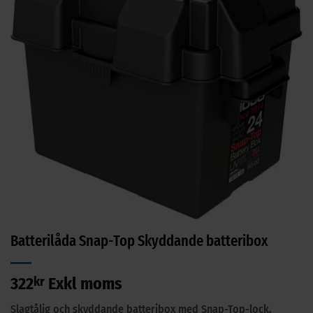
Batterilåda Snap-Top Skyddande batteribox
322
kr
Exkl moms
Slagtålig och skyddande batteribox med Snap-Top-lock.