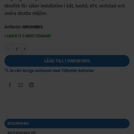
Idealisk för säker installation i båt, husbil, ATV, verkstad och
andra utsatta miljöer.
Artikelnr:
HM300BKS
I LAGER (1-3 ARBETSDAGAR)
Batterilåda Snap-Top Skyddande batteribox mängd
LÄGG TILL I VARUKORG
🔍 Se vårt övriga sortiment med Tillbehör batterier
BESKRIVNING
RECENSIONER (0)