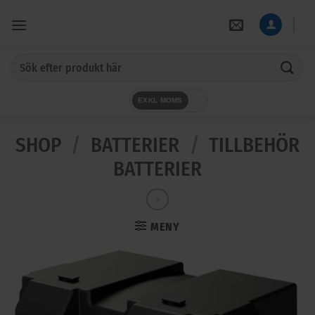
Skip
to
content
Sök
efter:
EXKL MOMS
SHOP
/
BATTERIER
/
TILLBEHÖR
BATTERIER
MENY