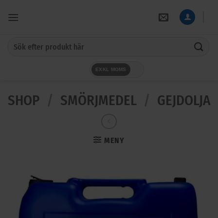
Skip
to
content
Sök
efter:
EXKL MOMS
SHOP
/
SMÖRJMEDEL
/
GEJDOLJA
MENY