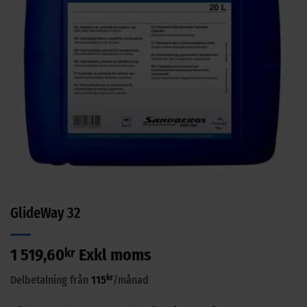
GlideWay 32
1 519,60
kr
Exkl moms
kr
Delbetalning från
115
/månad