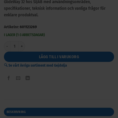
GlideWay 32 hos SIJAB med användningsområden,
specifikationer, teknisk information och vanliga frågor för
enklare produktval.
Artikelnr:
601123269
I LAGER (1-3 ARBETSDAGAR)
GlideWay 32 mängd
LÄGG TILL I VARUKORG
🔍 Se vårt övriga sortiment med Gejdolja
BESKRIVNING