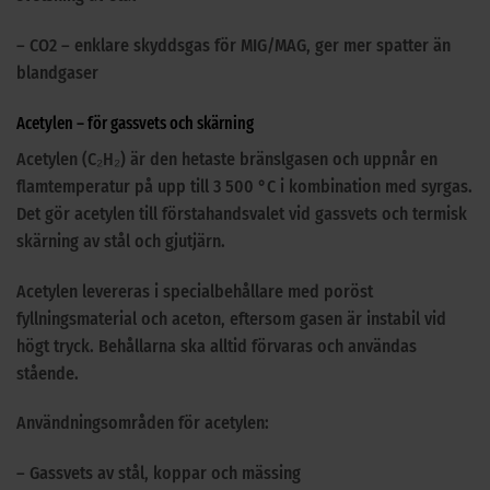
– CO2 – enklare skyddsgas för MIG/MAG, ger mer spatter än
blandgaser
Acetylen – för gassvets och skärning
Acetylen (C₂H₂) är den hetaste bränslgasen och uppnår en
flamtemperatur på upp till 3 500 °C i kombination med syrgas.
Det gör acetylen till förstahandsvalet vid gassvets och termisk
skärning av stål och gjutjärn.
Acetylen levereras i specialbehållare med poröst
fyllningsmaterial och aceton, eftersom gasen är instabil vid
högt tryck. Behållarna ska alltid förvaras och användas
stående.
Användningsområden för acetylen:
– Gassvets av stål, koppar och mässing