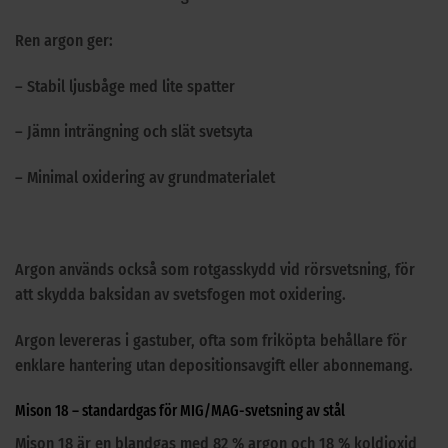
Ren argon ger:
– Stabil ljusbåge med lite spatter
– Jämn inträngning och slät svetsyta
– Minimal oxidering av grundmaterialet
Argon används också som rotgasskydd vid rörsvetsning, för
att skydda baksidan av svetsfogen mot oxidering.
Argon levereras i gastuber, ofta som friköpta behållare för
enklare hantering utan depositionsavgift eller abonnemang.
Mison 18 – standardgas för MIG/MAG-svetsning av stål
Mison 18 är en blandgas med 82 % argon och 18 % koldioxid