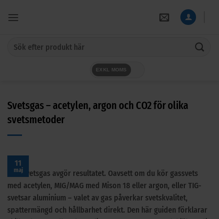
Skip
to
content
Sök
efter:
EXKL MOMS
Svetsgas – acetylen, argon och CO2 för olika
svetsmetoder
11
maj
Rätt svetsgas avgör resultatet. Oavsett om du kör gassvets
med acetylen, MIG/MAG med Mison 18 eller argon, eller TIG-
svetsar aluminium – valet av gas påverkar svetskvalitet,
spattermängd och hållbarhet direkt. Den här guiden förklarar