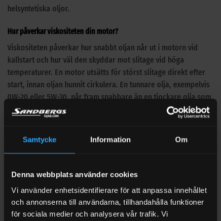
helsyntetiska oljor.
Hur påverkar viskositeten din motor?
Viskositeten påverkar hur snabbt oljan når ut i motorn vid
kallstart och hur väl den skyddar mot slitage vid höga
temperaturer. En motor utsätts för störst slitage direkt efter
start, innan oljan hunnit cirkulera. En tunnare olja, exempelvis
0W-20 eller 5W-30, når fram snabbare än en tjockare olja som
15W-40. Det är därför många modernare motorer kräver
lågviskositetsoljor.
Samtycke
Information
Om
Samtidigt är det viktigt att inte gå för tunt om motorn inte är
designad för det. En för tunn olja kan leda till att oljetrycket
blir för lågt, att filmen mellan rörliga delar bryts eller att
Denna webbplats använder cookies
motorn går varmare än den ska. Omvänt kan en för tjock olja
Vi använder enhetsidentifierare för att anpassa innehållet
vara svår att pumpa runt vid kyla, vilket leder till dålig
och annonserna till användarna, tillhandahålla funktioner
smörjning under kallstart.
för sociala medier och analysera vår trafik. Vi