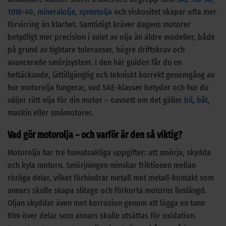
10W-40
,
mineralolja
,
syntetolja
och viskositet skapar ofta mer
förvirring än klarhet. Samtidigt kräver dagens motorer
betydligt mer precision i valet av olja än äldre modeller, både
på grund av tightare toleranser, högre driftskrav och
avancerade smörjsystem. I den här guiden får du en
heltäckande, lättillgänglig och tekniskt korrekt genomgång av
hur motorolja fungerar, vad SAE-klasser betyder och hur du
väljer rätt olja för din motor – oavsett om det gäller
bil
,
båt
,
maskin eller småmotorer.
Vad gör motorolja – och varför är den så viktig?
Motorolja har tre huvudsakliga uppgifter: att smörja, skydda
och kyla motorn. Smörjningen minskar friktionen mellan
rörliga delar, vilket förhindrar metall mot metall-kontakt som
annars skulle skapa slitage och förkorta motorns livslängd.
Oljan skyddar även mot korrosion genom att lägga en tunn
film över delar som annars skulle utsättas för oxidation.