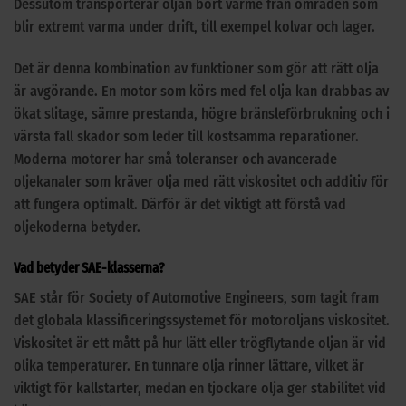
Dessutom transporterar oljan bort värme från områden som
blir extremt varma under drift, till exempel kolvar och lager.
Det är denna kombination av funktioner som gör att rätt olja
är avgörande. En motor som körs med fel olja kan drabbas av
ökat slitage, sämre prestanda, högre bränsleförbrukning och i
värsta fall skador som leder till kostsamma reparationer.
Moderna motorer har små toleranser och avancerade
oljekanaler som kräver olja med rätt viskositet och additiv för
att fungera optimalt. Därför är det viktigt att förstå vad
oljekoderna betyder.
Vad betyder SAE-klasserna?
SAE står för Society of Automotive Engineers, som tagit fram
det globala klassificeringssystemet för motoroljans viskositet.
Viskositet är ett mått på hur lätt eller trögflytande oljan är vid
olika temperaturer. En tunnare olja rinner lättare, vilket är
viktigt för kallstarter, medan en tjockare olja ger stabilitet vid