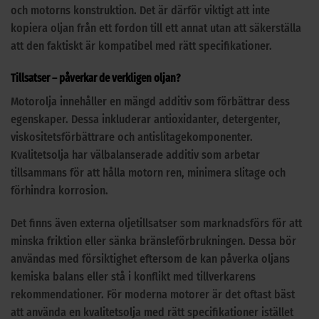
och motorns konstruktion. Det är därför viktigt att inte
kopiera oljan från ett fordon till ett annat utan att säkerställa
att den faktiskt är kompatibel med rätt specifikationer.
Tillsatser – påverkar de verkligen oljan?
Motorolja innehåller en mängd additiv som förbättrar dess
egenskaper. Dessa inkluderar antioxidanter, detergenter,
viskositetsförbättrare och antislitagekomponenter.
Kvalitetsolja har välbalanserade additiv som arbetar
tillsammans för att hålla motorn ren, minimera slitage och
förhindra korrosion.
Det finns även externa oljetillsatser som marknadsförs för att
minska friktion eller sänka bränsleförbrukningen. Dessa bör
användas med försiktighet eftersom de kan påverka oljans
kemiska balans eller stå i konflikt med tillverkarens
rekommendationer. För moderna motorer är det oftast bäst
att använda en kvalitetsolja med rätt specifikationer istället