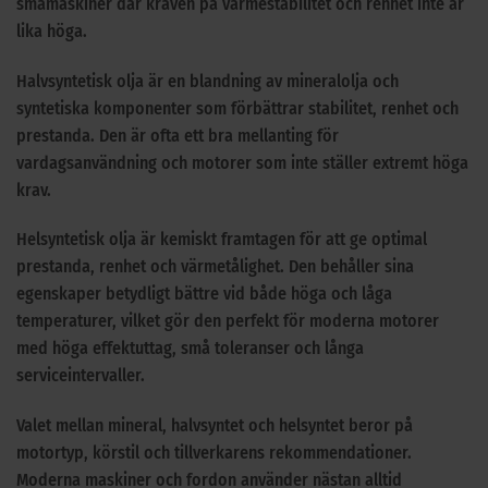
småmaskiner där kraven på värmestabilitet och renhet inte är
lika höga.
Halvsyntetisk olja är en blandning av mineralolja och
syntetiska komponenter som förbättrar stabilitet, renhet och
prestanda. Den är ofta ett bra mellanting för
vardagsanvändning och motorer som inte ställer extremt höga
krav.
Helsyntetisk olja är kemiskt framtagen för att ge optimal
prestanda, renhet och värmetålighet. Den behåller sina
egenskaper betydligt bättre vid både höga och låga
temperaturer, vilket gör den perfekt för moderna motorer
med höga effektuttag, små toleranser och långa
serviceintervaller.
Valet mellan mineral, halvsyntet och helsyntet beror på
motortyp, körstil och tillverkarens rekommendationer.
Moderna maskiner och fordon använder nästan alltid