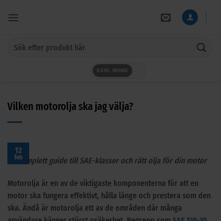
Skip
to
content
Sök
efter:
EXKL MOMS
Vilken motorolja ska jag välja?
12
feb
En komplett guide till SAE-klasser och rätt olja för din motor
Motorolja är en av de viktigaste komponenterna för att en
motor ska fungera effektivt, hålla länge och prestera som den
ska. Ändå är motorolja ett av de områden där många
användare känner störst osäkerhet. Begrepp som
SAE 5W-30
,