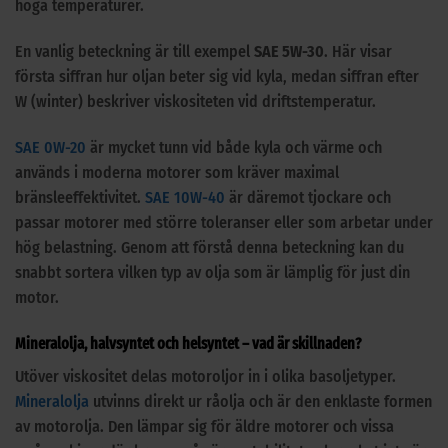
höga temperaturer.
En vanlig beteckning är till exempel
SAE 5W-30
. Här visar
första siffran hur oljan beter sig vid kyla, medan siffran efter
W (winter) beskriver viskositeten vid driftstemperatur.
SAE 0W-20
är mycket tunn vid både kyla och värme och
används i moderna motorer som kräver maximal
bränsleeffektivitet.
SAE 10W-40
är däremot tjockare och
passar motorer med större toleranser eller som arbetar under
hög belastning. Genom att förstå denna beteckning kan du
snabbt sortera vilken typ av olja som är lämplig för just din
motor.
Mineralolja, halvsyntet och helsyntet – vad är skillnaden?
Utöver viskositet delas motoroljor in i olika basoljetyper.
Mineralolja
utvinns direkt ur råolja och är den enklaste formen
av motorolja. Den lämpar sig för äldre motorer och vissa