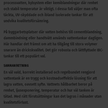
processvatten, kylsystem eller kemiblandningar där renhet
och stabil temperatur är viktigt. I dessa fall väljer man ofta
täckta, UV-skyddade och ibland isolerade tankar för att
undvika kvalitetsförsämring.
På byggarbetsplatser där vatten behövs till cementblandning,
dammbindning eller handtvätt används vattentankar dagligen.
Här handlar det främst om att ha tillgång till stora volymer
snarare än drickskvalitet. Det gör robusta och lättflyttade IBC-
tankar till ett populärt val.
SAMMANFATTNING
En väl vald, korrekt installerad och regelbundet rengjord
vattentank är en trygg och kostnadseffektiv lösning för att
lagra vatten, oavsett syfte. Vattnets hållbarhet beror på
renhet, ljusexponering, temperatur och hur väl tanken är
tätad. Med rätt förutsättningar kan det lagras i månader utan
kvalitetsförlust.