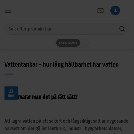
Skip
to
content
Sök
efter:
EXKL MOMS
Vattentankar – hur lång hållbarhet har vatten
23
mar
Hur förvarar man det på rätt sätt?
Att lagra vatten på ett säkert och långsiktigt sätt är avgörande
oavsett om det gäller lantbruk, industri, byggarbetsplatser,