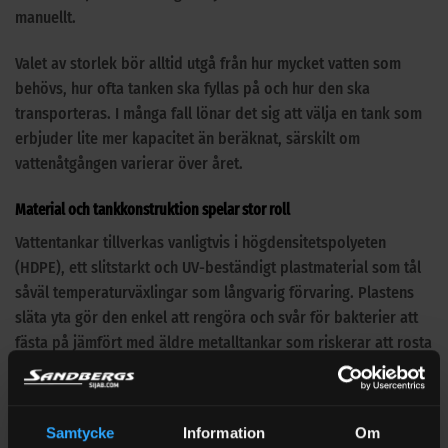
manuellt.
Valet av storlek bör alltid utgå från hur mycket vatten som
behövs, hur ofta tanken ska fyllas på och hur den ska
transporteras. I många fall lönar det sig att välja en tank som
erbjuder lite mer kapacitet än beräknat, särskilt om
vattenåtgången varierar över året.
Material och tankkonstruktion spelar stor roll
Vattentankar tillverkas vanligtvis i högdensitetspolyeten
(HDPE), ett slitstarkt och UV-beständigt plastmaterial som tål
såväl temperaturväxlingar som långvarig förvaring. Plastens
släta yta gör den enkel att rengöra och svår för bakterier att
fästa på jämfört med äldre metalltankar som riskerar att rosta
eller påverka vattnets smak och kvalitet.
HDPE är livsmedelsgodkänt i många utföranden. Tankarna
Samtycke
Information
Om
lämpar sig utmärkt för både dricksvatten och tekniskt vatten.