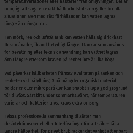
temperaturvariationer eller bakterier från omgivningen. Det är
omöjligt att säga en exakt hållbarhetstid som gäller för alla
situationer. Men med rätt förhållanden kan vatten lagras
längre än många tror.
I en mörk, ren och lufttät tank kan vatten hålla sig drickbart i
flera månader, ibland betydligt längre. I tankar som används
för bevattning eller teknisk användning kan vattnet lagras
ännu längre eftersom kraven på renhet inte är lika höga.
Vad påverkar hållbarheten främst? Kvaliteten på tanken och
renheten vid påfyllning. Små mängder organiskt material,
bakterier eller mikropartiklar kan snabbt skapa god grogrund
för tillväxt. Särskilt under sommarhalvåret, när temperaturen
varierar och bakterier trivs, krävs extra omsorg.
I vissa professionella sammanhang tillsätter man
desinfektionsmedel eller filterlösningar för att säkerställa
längre hållbarhet. För privat bruk räcker det vanligt att enbart