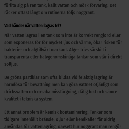
förlita sig på ren tank, kallt vatten och mörk förvaring. Det
räcker oftast långt om rutinerna följs noggrant.
Vad händer när vatten lagras fel?
När vatten lagras i en tank som inte är korrekt rengjord eller
som exponeras för för mycket ljus och värme, ökar risken för
bakterie- och algtillväxt markant. Alger trivs särskilt i
transparenta eller halvgenomskinliga tankar som står i direkt
solljus.
De gröna partiklar som ofta bildas vid felaktig lagring är
harmlösa för bevattning men kan göra vattnet otjänligt som
dricksvatten och orsaka missfärgning, dålig lukt och sämre
kvalitet i tekniska system.
Ett annat problem är kemisk kontaminering. Tankar som
tidigare innehållit bränsle, oljor eller kemikalier får aldrig
användas för vattenlagring, oavsett hur noggrant man rengör