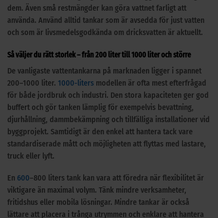
dem. Även små restmängder kan göra vattnet farligt att
använda. Använd alltid tankar som är avsedda för just vatten
och som är livsmedelsgodkända om dricksvatten är aktuellt.
Så väljer du rätt storlek – från 200 liter till 1000 liter och större
De vanligaste vattentankarna på marknaden ligger i spannet
200–1000 liter.
1000-liters
modellen är ofta mest efterfrågad
för både jordbruk och industri. Den stora kapaciteten ger god
buffert och gör tanken lämplig för exempelvis bevattning,
djurhållning, dammbekämpning och tillfälliga installationer vid
byggprojekt. Samtidigt är den enkel att hantera tack vare
standardiserade mått och möjligheten att flyttas med lastare,
truck eller lyft.
En
600
–800 liters tank kan vara att föredra när flexibilitet är
viktigare än maximal volym. Tänk mindre verksamheter,
fritidshus eller mobila lösningar. Mindre tankar är också
lättare att placera i trånga utrymmen och enklare att hantera