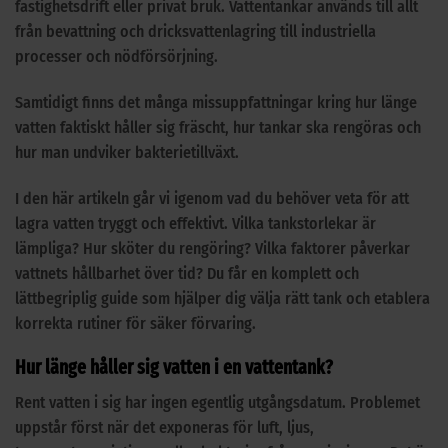
fastighetsdrift eller privat bruk. Vattentankar används till allt
från bevattning och dricksvattenlagring till industriella
processer och nödförsörjning.
Samtidigt finns det många missuppfattningar kring hur länge
vatten faktiskt håller sig fräscht, hur tankar ska rengöras och
hur man undviker bakterietillväxt.
I den här artikeln går vi igenom vad du behöver veta för att
lagra vatten tryggt och effektivt. Vilka tankstorlekar är
lämpliga? Hur sköter du rengöring? Vilka faktorer påverkar
vattnets hållbarhet över tid? Du får en komplett och
lättbegriplig guide som hjälper dig välja rätt tank och etablera
korrekta rutiner för säker förvaring.
Hur länge håller sig vatten i en vattentank?
Rent vatten i sig har ingen egentlig utgångsdatum. Problemet
uppstår först när det exponeras för luft, ljus,