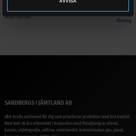
AVVISA
Så väljer du rätt dieselpump
Skoterolja för snöskoter – så
eller AdBlue-system för ditt
väljer du rätt
företag
SANDBERGS I JÄMTLAND AB
Vårt breda sortiment för dig som prioriterar produkter med bra kvalité.
Med över 30 års erfarenhet i branschen med försäljning av diesel,
bensin, eldningsolja, adblue, smörjmedel, bränsletankar, gas, gasol,