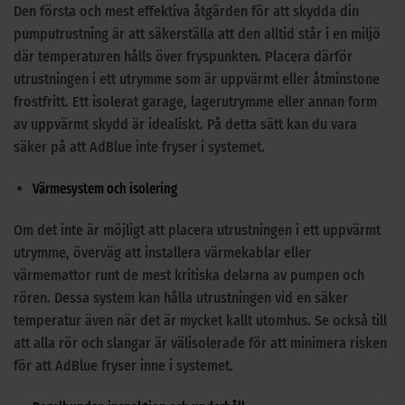
Den första och mest effektiva åtgärden för att skydda din
pumputrustning är att säkerställa att den alltid står i en miljö
där temperaturen hålls över fryspunkten. Placera därför
utrustningen i ett utrymme som är uppvärmt eller åtminstone
frostfritt. Ett isolerat garage, lagerutrymme eller annan form
av uppvärmt skydd är idealiskt. På detta sätt kan du vara
säker på att AdBlue inte fryser i systemet.
Värmesystem och isolering
Om det inte är möjligt att placera utrustningen i ett uppvärmt
utrymme, överväg att installera värmekablar eller
värmemattor runt de mest kritiska delarna av pumpen och
rören. Dessa system kan hålla utrustningen vid en säker
temperatur även när det är mycket kallt utomhus. Se också till
att alla rör och slangar är välisolerade för att minimera risken
för att AdBlue fryser inne i systemet.