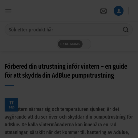
Skip
to
content
Sök
efter:
EXKL MOMS
Förbered din utrustning inför vintern – en guide
för att skydda din AdBlue pumputrustning
17
sep
När vintern närmar sig och temperaturen sjunker, är det
avgörande att du ser över och skyddar din pumputrustning för
AdBlue. De kalla vintermånaderna kan innebära en rad
utmaningar, särskilt när det kommer till hantering av AdBlue,