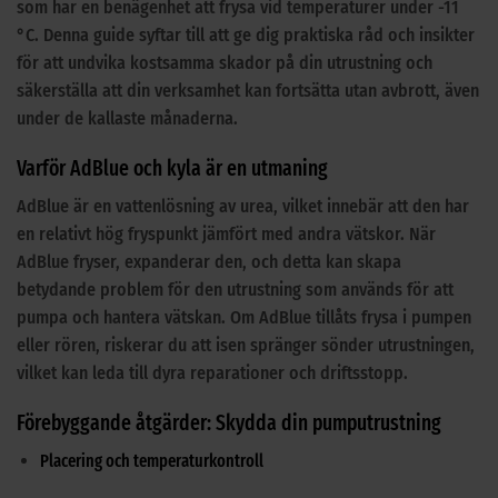
som har en benägenhet att frysa vid temperaturer under -11
°C. Denna guide syftar till att ge dig praktiska råd och insikter
för att undvika kostsamma skador på din utrustning och
säkerställa att din verksamhet kan fortsätta utan avbrott, även
under de kallaste månaderna.
Varför AdBlue och kyla är en utmaning
AdBlue är en vattenlösning av urea, vilket innebär att den har
en relativt hög fryspunkt jämfört med andra vätskor. När
AdBlue fryser, expanderar den, och detta kan skapa
betydande problem för den utrustning som används för att
pumpa och hantera vätskan. Om AdBlue tillåts frysa i pumpen
eller rören, riskerar du att isen spränger sönder utrustningen,
vilket kan leda till dyra reparationer och driftsstopp.
Förebyggande åtgärder: Skydda din pumputrustning
Placering och temperaturkontroll