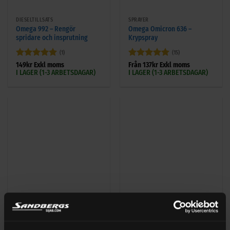
DIESELTILLSATS
SPRAYER
Omega 992 – Rengör
Omega Omicron 636 –
spridare och insprutning
Krypspray
(1)
(15)
Betygsatt
5
Betygsatt
5
149
kr
Exkl moms
Från
137
kr
Exkl moms
I LAGER (1-3 ARBETSDAGAR)
I LAGER (1-3 ARBETSDAGAR)
av 5
av 5
TILLSATSER
OLJETILLSATS
Omega 101 – Kylartätning
Omega 904
korken
Smörjoljeförstärkare