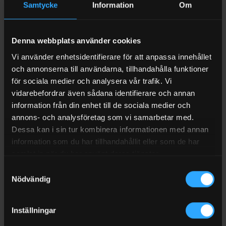
Samtycke
Information
Om
(1)
Betygsatt
5
Betygsatt
Från
273
kr
Exkl moms
799
kr
Exkl moms
I LAGER (1-3 ARBETSDAGAR)
I LAGER (1-3 ARBETSDAGAR)
av 5
0
av
Denna webbplats använder cookies
5
Vi använder enhetsidentifierare för att anpassa innehållet
och annonserna till användarna, tillhandahålla funktioner
för sociala medier och analysera vår trafik. Vi
vidarebefordrar även sådana identifierare och annan
information från din enhet till de sociala medier och
annons- och analysföretag som vi samarbetar med.
Dessa kan i sin tur kombinera informationen med annan
information som du har tillhandahållit eller som de har
samlat in när du har använt deras tjänster.
OLJETILLSATS
OLJETILLSATS
Samtyckesval
Omega 909
Omega 917 Packningsskydd
Nödvändig
Motoroljeförstärkare, 1 Liter
Seal Saver
(4)
Betygsatt
Betygsatt
797
kr
Exkl moms
Från
397
kr
Exkl moms
Inställningar
I LAGER (1-3 ARBETSDAGAR)
I LAGER (1-3 ARBETSDAGAR)
0
4.75
av 5
av