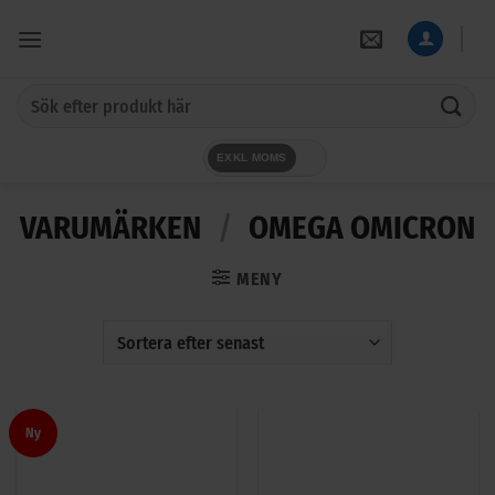
Skip
to
content
Sök
efter:
EXKL MOMS
VARUMÄRKEN
/
OMEGA OMICRON
MENY
Ny