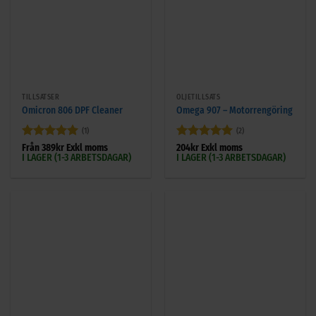
TILLSATSER
OLJETILLSATS
Omicron 806 DPF Cleaner
Omega 907 – Motorrengöring
(1)
(2)
Betygsatt
5
Betygsatt
5
Från
389
kr
Exkl moms
204
kr
Exkl moms
I LAGER (1-3 ARBETSDAGAR)
I LAGER (1-3 ARBETSDAGAR)
av 5
av 5