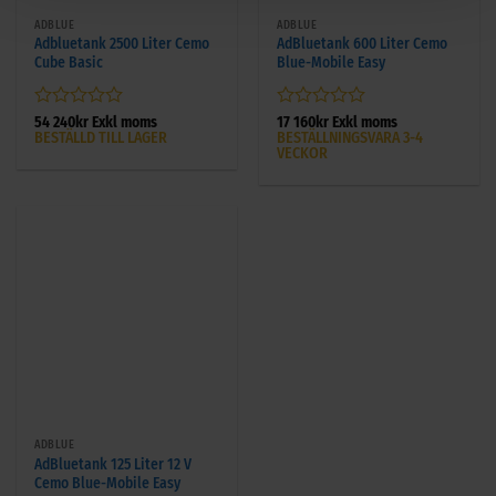
ADBLUE
ADBLUE
Adbluetank 2500 Liter Cemo
AdBluetank 600 Liter Cemo
Cube Basic
Blue-Mobile Easy
Betygsatt
Betygsatt
54 240
kr
Exkl moms
17 160
kr
Exkl moms
BESTÄLLD TILL LAGER
BESTÄLLNINGSVARA 3-4
0
0
VECKOR
av
av
5
5
ADBLUE
AdBluetank 125 Liter 12 V
Cemo Blue-Mobile Easy