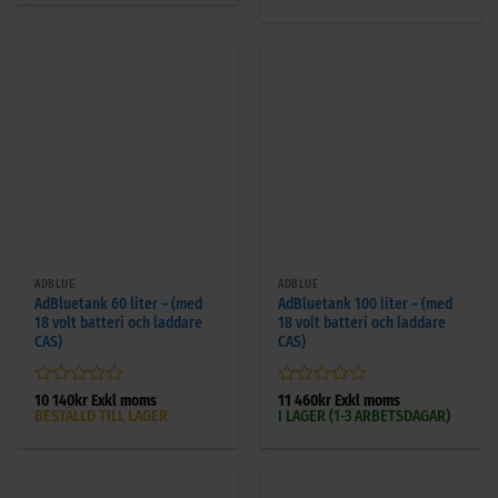
ADBLUE
ADBLUE
AdBluetank 60 liter – (med
AdBluetank 100 liter – (med
18 volt batteri och laddare
18 volt batteri och laddare
CAS)
CAS)
Betygsatt
Betygsatt
10 140
kr
Exkl moms
11 460
kr
Exkl moms
BESTÄLLD TILL LAGER
I LAGER (1-3 ARBETSDAGAR)
0
0
av
av
5
5