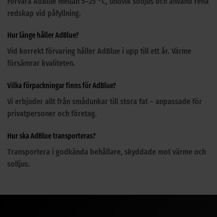
Förvara AdBlue mellan 5–25 °C, undvik solljus och använd rena
redskap vid påfyllning.
Hur länge håller AdBlue?
Vid korrekt förvaring håller AdBlue i upp till ett år. Värme
försämrar kvaliteten.
Vilka förpackningar finns för AdBlue?
Vi erbjuder allt från smådunkar till stora fat – anpassade för
privatpersoner och företag.
Hur ska AdBlue transporteras?
Transportera i godkända behållare, skyddade mot värme och
solljus.