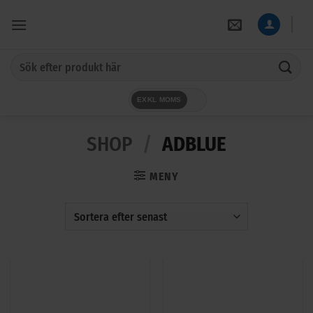
Skip
to
content
Sök
efter:
EXKL MOMS
SHOP
/
ADBLUE
MENY