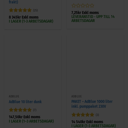
frakt)
(25)
Betygsatt
7,25
kr
Exkl moms
LEVERANSTID - UPP TILL 14
0
Betygsatt
8 345
kr
Exkl moms
ARBETSDAGAR
I LAGER (1-3 ARBETSDAGAR)
av
4.92
av 5
5
ADBLUE
ADBLUE
PAKET – AdBlue 1000 liter
AdBlue 10 liter dunk
inkl. pumppaket 230V
(7)
(3)
Betygsatt
5
147,50
kr
Exkl moms
I LAGER (1–3 ARBETSDAGAR)
av 5
Betygsatt
5
14 540
kr
Exkl moms
I LAGER (1-3 ARBETSDAGAR)
av 5