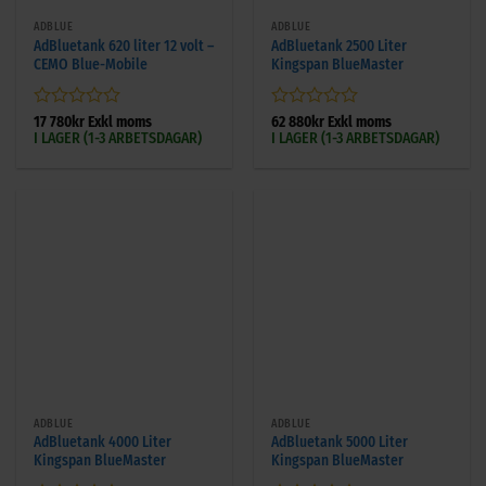
ADBLUE
ADBLUE
AdBluetank 620 liter 12 volt –
AdBluetank 2500 Liter
CEMO Blue-Mobile
Kingspan BlueMaster
Betygsatt
Betygsatt
17 780
kr
Exkl moms
62 880
kr
Exkl moms
I LAGER (1-3 ARBETSDAGAR)
I LAGER (1-3 ARBETSDAGAR)
0
0
av
av
5
5
ADBLUE
ADBLUE
AdBluetank 4000 Liter
AdBluetank 5000 Liter
Kingspan BlueMaster
Kingspan BlueMaster