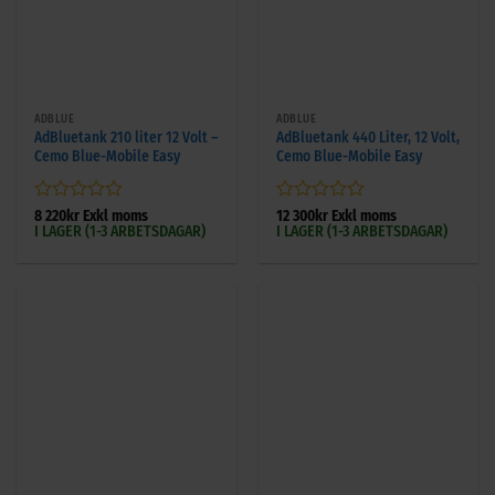
ADBLUE
ADBLUE
AdBluetank 210 liter 12 Volt –
AdBluetank 440 Liter, 12 Volt,
Cemo Blue-Mobile Easy
Cemo Blue-Mobile Easy
Betygsatt
Betygsatt
8 220
kr
Exkl moms
12 300
kr
Exkl moms
I LAGER (1-3 ARBETSDAGAR)
I LAGER (1-3 ARBETSDAGAR)
0
0
av
av
5
5