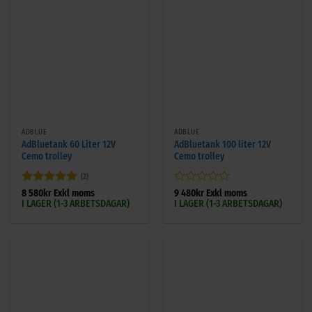
ADBLUE
ADBLUE
AdBluetank 60 Liter 12V
AdBluetank 100 liter 12V
Cemo trolley
Cemo trolley
(2)
Betygsatt
5
Betygsatt
8 580
kr
Exkl moms
9 480
kr
Exkl moms
I LAGER (1-3 ARBETSDAGAR)
I LAGER (1-3 ARBETSDAGAR)
av 5
0
av
5