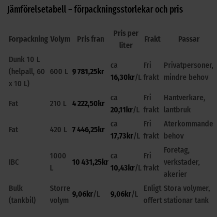
Jämförelsetabell – förpackningsstorlekar och pris
Pris per
Forpackning
Volym
Pris fran
Frakt
Passar
liter
Dunk 10 L
ca
Fri
Privatpersoner,
(helpall, 60
600 L
9 781,25
kr
16,30
kr
/L
frakt
mindre behov
x 10 L)
ca
Fri
Hantverkare,
Fat
210 L
4 222,50
kr
20,11
kr
/L
frakt
lantbruk
ca
Fri
Aterkommande
Fat
420 L
7 446,25
kr
17,73
kr
/L
frakt
behov
Foretag,
1000
ca
Fri
IBC
10 431,25
kr
verkstader,
L
10,43
kr
/L
frakt
akerier
Bulk
Storre
Enligt
Stora volymer,
9,06
kr
/L
9,06
kr
/L
(tankbil)
volym
offert
stationar tank