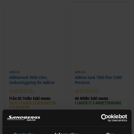
5
ADBLUE
ADBLUE
Adbluetank 5000 Liter,
AdBlue tank 1500 liter CUBE
tankanläggning för AdBlue
Premium
Betygsatt
Betygsatt
Från
82 740
kr
Exkl moms
66 600
kr
Exkl moms
SLUT I LAGER. LEVERANSTID
I LAGER (1-3 ARBETSDAGAR)
0
0
3-4 VECKOR
av
av
5
5