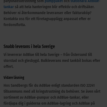
påfyllnadsutrustning som
pumppaket
och
stationära AdBlue-
tankar
så att hela hanteringen blir effektiv och driftsäker.
Behöver ni återkommande leveranser eller fakturaköp?
Kontakta oss för ett företagsupplägg anpassat efter er
fordonsflotta.
Snabb leverans i hela Sverige
Vi levererar AdBlue till hela Sverige – från Östersund till
storstad och glesbygd. Bulkleverans med tankbil bokas efter
offert.
Vidare läsning
Hos Sandbergs får du AdBlue enligt standarden ISO 22241
tillsammans med all kringutrustning du behöver. Se även vårt
sortiment av AdBlue-pumpar och AdBlue-tankar, eller
fördjupa dig i guiderna om AdBlue-lagring och AdBlue på