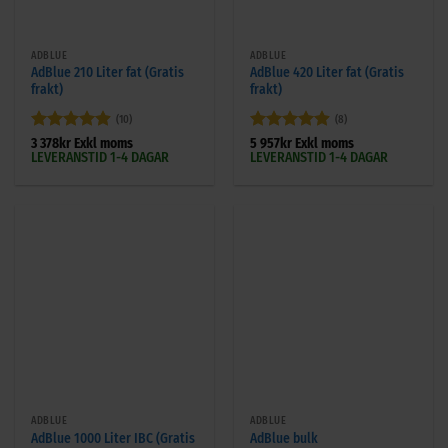
ADBLUE
ADBLUE
AdBlue 210 Liter fat (Gratis
AdBlue 420 Liter fat (Gratis
frakt)
frakt)
(10)
(8)
Betygsatt
Betygsatt
3 378
kr
Exkl moms
5 957
kr
Exkl moms
LEVERANSTID 1-4 DAGAR
LEVERANSTID 1-4 DAGAR
4.9
av 5
4.88
av 5
ADBLUE
ADBLUE
AdBlue 1000 Liter IBC (Gratis
AdBlue bulk