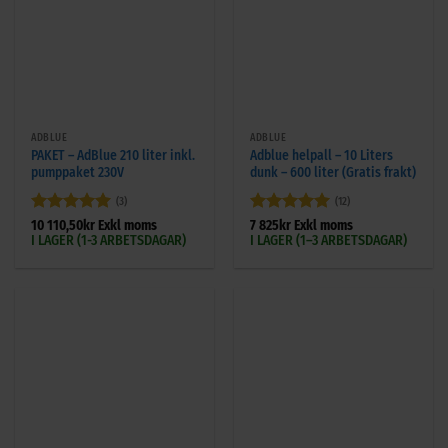
ADBLUE
ADBLUE
PAKET – AdBlue 210 liter inkl.
Adblue helpall – 10 Liters
pumppaket 230V
dunk – 600 liter (Gratis frakt)
(3)
(12)
Betygsatt
5
Betygsatt
5
10 110,50
kr
Exkl moms
7 825
kr
Exkl moms
I LAGER (1-3 ARBETSDAGAR)
I LAGER (1–3 ARBETSDAGAR)
av 5
av 5