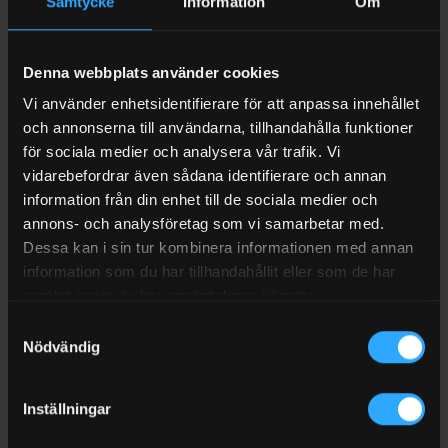
Samtycke
Information
Om
Denna webbplats använder cookies
Vi använder enhetsidentifierare för att anpassa innehållet
och annonserna till användarna, tillhandahålla funktioner
för sociala medier och analysera vår trafik. Vi
ADBLUE
ADBLUE
vidarebefordrar även sådana identifierare och annan
AdBluetank 2500 Liter Cube
AdBluetank 1500 Liter
information från din enhet till de sociala medier och
Premium
stationär Cemo Cube Basic
annons- och analysföretag som vi samarbetar med.
Dessa kan i sin tur kombinera informationen med annan
Betygsatt
Betygsatt
72 480
kr
Exkl moms
56 940
kr
Exkl moms
information som du har tillhandahållit eller som de har
I LAGER (1-3 ARBETSDAGAR)
BESTÄLLD TILL LAGER
0
0
av
av
samlat in när du har använt deras tjänster.
5
5
Samtyckesval
Nödvändig
Inställningar