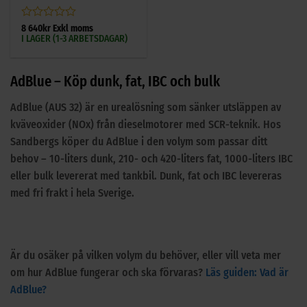
Betygsatt
8 640
kr
Exkl moms
I LAGER (1-3 ARBETSDAGAR)
0
av
5
AdBlue – Köp dunk, fat, IBC och bulk
AdBlue (AUS 32) är en urealösning som sänker utsläppen av
kväveoxider (NOx) från dieselmotorer med SCR-teknik. Hos
Sandbergs köper du AdBlue i den volym som passar ditt
behov – 10-liters dunk, 210- och 420-liters fat, 1000-liters IBC
eller bulk levererat med tankbil. Dunk, fat och IBC levereras
med fri frakt i hela Sverige.
Är du osäker på vilken volym du behöver, eller vill veta mer
om hur AdBlue fungerar och ska förvaras?
Läs guiden: Vad är
AdBlue?