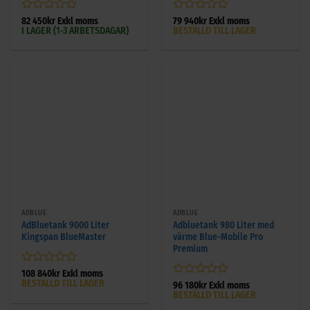
Betygsatt
Betygsatt
82 450
kr
Exkl moms
79 940
kr
Exkl moms
I LAGER (1-3 ARBETSDAGAR)
BESTÄLLD TILL LAGER
0
0
av
av
5
5
ADBLUE
ADBLUE
AdBluetank 9000 Liter
Adbluetank 980 Liter med
Kingspan BlueMaster
värme Blue-Mobile Pro
Premium
Betygsatt
108 840
kr
Exkl moms
BESTÄLLD TILL LAGER
0
Betygsatt
96 180
kr
Exkl moms
av
BESTÄLLD TILL LAGER
0
5
av