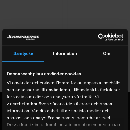
PUMPPAKET ADBLUE
ADBLUEPUMPAR
AdBlue pumppaket
Fatpump AdBlue handpump
12V/24V/230V
Samtycke
Information
Om
Betygsatt
2 328
kr
Exkl moms
I LAGER (1-3 ARBETSDAGAR)
0
Betygsatt
Från
5 964
kr
Exkl moms
I LAGER (1-3 ARBETSDAGAR)
av
0
Denna webbplats använder cookies
5
av
5
Vi använder enhetsidentifierare för att anpassa innehållet
och annonserna till användarna, tillhandahålla funktioner
för sociala medier och analysera vår trafik. Vi
vidarebefordrar även sådana identifierare och annan
information från din enhet till de sociala medier och
annons- och analysföretag som vi samarbetar med.
Dessa kan i sin tur kombinera informationen med annan