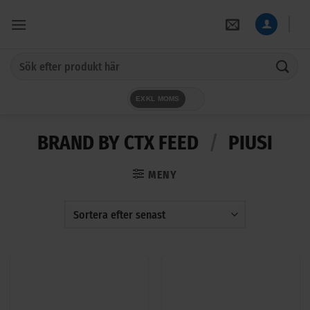
Skip
to
content
Sök
efter:
EXKL MOMS
BRAND BY CTX FEED
/
PIUSI
MENY