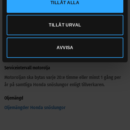
TILLÅT ALLA
Belysning – JA
Oljemängd motor – 0,58 lit
TILLÅT URVAL
Samtliga Honda snöslungor levereras utan motorolja.
Lägg till motorolja
Titan Supersyn D1 5W-30
för bästa
prestanda, livslängd men också uppfyller Hondas
AVVISA
specifikationer.
Serviceintervall motorolja
Motoroljan ska bytas varje 20:e timme eller minst 1 gång per
år på samtliga Honda snöslungor enligt tillverkaren.
Oljemängd
Oljemängder Honda snöslungor