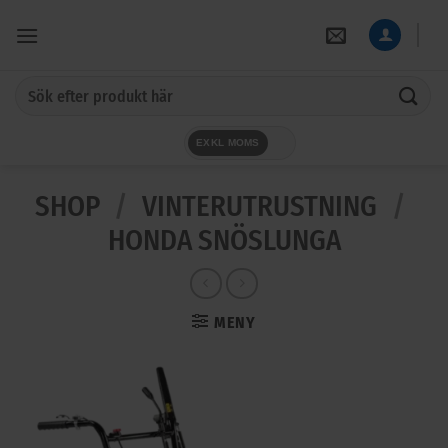
Skip
to
content
Sök
efter:
EXKL MOMS
SHOP
/
VINTERUTRUSTNING
/
HONDA SNÖSLUNGA
MENY