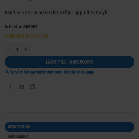
Band och 55 cm matarskruv röjer upp till 37 ton/h.
Artikelnr:
863982
LEVERANSTID CA 1 VECKA
Snöslunga Honda HSS 655 ET mängd
LÄGG TILL I VARUKORG
🔍 Se vårt övriga sortiment med Honda Snöslunga
BESKRIVNING
VARUMÄRKE