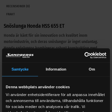
RECENSIONER (0)
FRAKT
Snöslunga Honda HSS 655 ET
Honda är känt för sin innovation och kvalitet inom
motorindustrin, och deras snöslungor är inget undantag.
Honda snöslungor kombinerar robust konstruktion med
banbrytande teknologi för att erbjuda en överlägsen
snöröjningsupplevelse. Med kraftfulla motorer som är
designade för att starta lätt i kallt väder, och med variabla
Samtycke
Information
Om
hastighetsinställningar som anpassar sig efter dina behov, gör
de vinterns utmaningar enklare att hantera.
Denna webbplats använder cookies
Varje modell är utrustad med slitstarka gummiklädda skovlar
Vi använder enhetsidentifierare för att anpassa innehållet
som skonsamt rengör ytor utan att skada underlaget, vilket
och annonserna till användarna, tillhandahålla funktioner
gör dem idealiska för en mängd olika miljöer, från
för sociala medier och analysera vår trafik. Vi
bostadsuppfarter till större kommersiella områden. Med