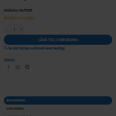
Artikelnr:
9477229
BESTÄLLD TILL LAGER
Migsvets - Technomig 210 Dual Synergic mängd
LÄGG TILL I VARUKORG
🔍 Se vårt övriga sortiment med Verktyg
Telwin
BESKRIVNING
VARUMÄRKE