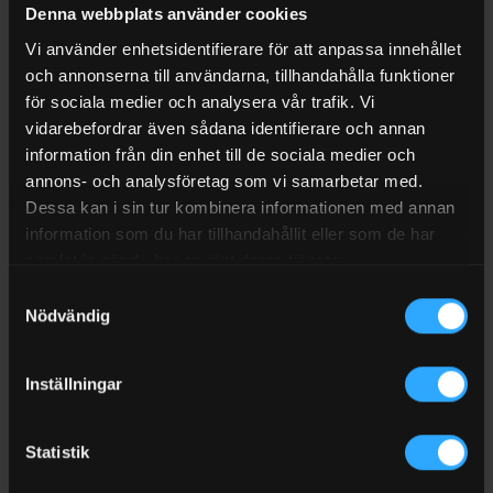
Denna webbplats använder cookies
Storleken och vikten gör att Technomig lätt kan flyttas runt.
Vi använder enhetsidentifierare för att anpassa innehållet
Möjlighet att polaritetsvända för svetsning med flusstråd.
och annonserna till användarna, tillhandahålla funktioner
för sociala medier och analysera vår trafik. Vi
17 st förprogrammerade synergikurvor.
vidarebefordrar även sådana identifierare och annan
Möjlighet att finjustera svetsströmmen.
information från din enhet till de sociala medier och
annons- och analysföretag som vi samarbetar med.
Möjlighet till MMA och Tig-DC svetsning. (Dessa tillbehör
Dessa kan i sin tur kombinera informationen med annan
köps separat.)
information som du har tillhandahållit eller som de har
Levereras utan reduceringsventil. –
samlat in när du har använt deras tjänster.
Samtyckesval
Levereras med 3m slangpaket med Binzelkoppling (T742180)
Nödvändig
och 3m återledarkabel.
Extra tillbehör: Reduceringsventil – Art. nr T722119 Slangpaket
Inställningar
TIG – Art. nr T722563
Statistik
Specifikationer