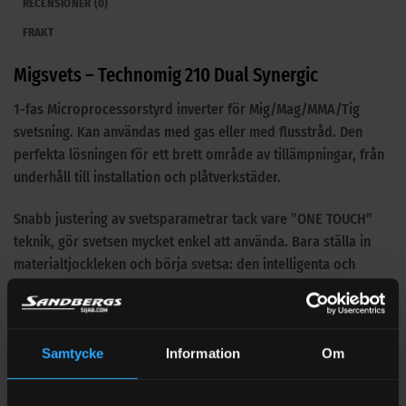
RECENSIONER (0)
FRAKT
Migsvets – Technomig 210 Dual Synergic
1-fas Microprocessorstyrd inverter för Mig/Mag/MMA/Tig
svetsning. Kan användas med gas eller med flusstråd. Den
perfekta lösningen för ett brett område av tillämpningar, från
underhåll till installation och plåtverkstäder.
Snabb justering av svetsparametrar tack vare ”ONE TOUCH”
teknik, gör svetsen mycket enkel att använda. Bara ställa in
materialtjockleken och börja svetsa: den intelligenta och
automatiska styrningen av svetsbågen, ögonblickligen,
bibehåller hög svetsprestanda under alla arbetsförhållanden,
med olika material och gaser.
Samtycke
Information
Om
Lämplig för stål, rostfritt och aluminium.
Termostatstyrd över- och underspänningsskydd +/-15%.