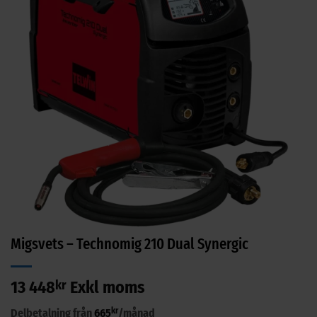
Migsvets – Technomig 210 Dual Synergic
13 448
kr
Exkl moms
kr
Delbetalning från
665
/månad