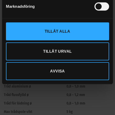
Elanslutning
230 volt
Marknadsföring
Effekt 60% / Max effekt
2,2 – 5,0 kW
Tomgångsspänning
52 volt
Erfoderlig säkring *
16 A
TILLÅT ALLA
Skyddsklass
IP23
Intermittens
100 A @ 60%
TILLÅT URVAL
Intermittens
180 A @ 20%
Elektrod min/max ø
1,6 – 3,2 mm
Tråd stål ø
0,6 – 1,0 mm
AVVISA
Tråd rostfritt ø
0,8 – 1,0 mm
Tråd aluminium ø
0,8 – 1,0 mm
Tråd flussfylld ø
0,8 – 1,2 mm
Tråd för lödning ø
0,8 – 1,0 mm
Max trådspole vikt
5 kg