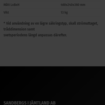
Mått LxBxH
460x240x360 mm
Vikt
13 kg
* Vid användning av en lägre säkringstyp, skall strömuttaget,
tråddimension samt
svetsperiodens längd anpassas därefter.
SANDBERGS I JÄMTLAND AB