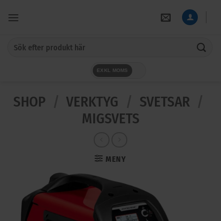
Skip
to
content
Sök
efter:
EXKL MOMS
SHOP
/
VERKTYG
/
SVETSAR
/
MIGSVETS
MENY