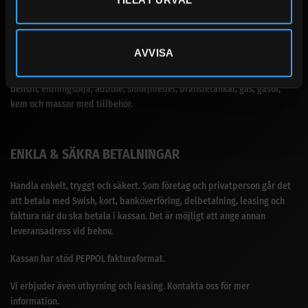
SANDBERGS I JÄMTLAND AB
AVVISA
Vårt breda sortiment för dig som prioriterar produkter med bra kvalité.
Med över 30 års erfarenhet i branschen med försäljning av diesel,
bensin, eldningsolja, adblue, smörjmedel, bränsletankar, gas, gasol,
kem och massor med tillbehör.
ENKLA & SÄKRA BETALNINGAR
Handla enkelt, tryggt och säkert. Som företag och privatperson går det
att betala med Swish, kort, banköverföring, delbetalning, leasing och
faktura när du ska betala i kassan. Det är möjligt att ange annan
leveransadress vid behov.
Kassan har stöd PEPPOL fakturaformat.
Vi erbjuder även uthyrning och leasing. Kontakta oss för mer
information.