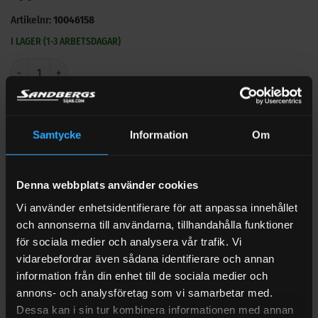
Artikelnr:
10046158
I LAGER (1-3 ARBETSDAGAR)
IBC Lock 240mm 2" BSP mängd
LÄGG TILL I VARUKORG
🔍 Se vårt övriga sortiment med Tillbehör IBC-tank
Samtycke
Information
Om
Denna webbplats använder cookies
Vi använder enhetsidentifierare för att anpassa innehållet
och annonserna till användarna, tillhandahålla funktioner
för sociala medier och analysera vår trafik. Vi
BESKRIVNING
vidarebefordrar även sådana identifierare och annan
RECENSIONER (0)
information från din enhet till de sociala medier och
annons- och analysföretag som vi samarbetar med.
FRAKT
Dessa kan i sin tur kombinera informationen med annan