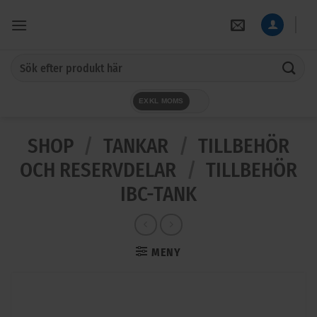
Skip
to
content
Sök
efter:
EXKL MOMS
SHOP
/
TANKAR
/
TILLBEHÖR
OCH RESERVDELAR
/
TILLBEHÖR
IBC-TANK
MENY