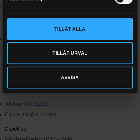
Företag: kort, Swish, banköverföring, faktura, leasing eller
hyra.
Leveranstid
TILLÅT ALLA
Lagerförda varor levereras normalt inom 1–3 arbetsdagar.
Om en vara är slut i lager kontaktar vi dig med ett
TILLÅT URVAL
preliminärt leveransdatum.
Kontakta oss
AVVISA
Har du frågor kring en produkt eller ditt köp? Hör av dig så
hjälper vi dig vidare.
Telefon:
063-511110
E-post:
info@sijab.com
Öppettider
Måndag–Fredag: 07:00–16:00