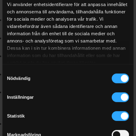
Vi använder enhetsidentifierare för att anpassa innehållet
Frakt
och annonserna till användarna, tillhandahålla funktioner
för sociala medier och analysera vår trafik. Vi
Fraktkostnaden är en fast avgift baserad på varans storlek
vidarebefordrar även sådana identifierare och annan
och visas i varukorgen innan utcheckning.
information från din enhet till de sociala medier och
Vi skickar över hela Sverige med DHL, Schenker, DSV,
annons- och analysföretag som vi samarbetar med.
Bussgods och Linjegods.
Dessa kan i sin tur kombinera informationen med annan
information som du har tillhandahållit eller som de har
Transportör och frakttjänst väljs efter vikt, storlek och
samlat in när du har använt deras tjänster.
leveransadress för snabb och säker leverans.
Samtyckesval
När din order är plockad får du ett e-mail med
Nödvändig
spårningslänk.
Du kan även välja hämtning i vårt lager i Östersund. Vi
Inställningar
mejlar när varorna är redo för upphämtning.
Betalning
Statistik
Privatpersoner: kort, Swish, banköverföring, faktura eller
delbetalning.
Marknadsföring