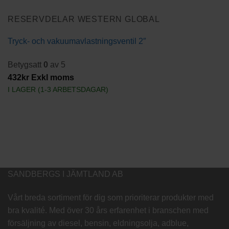
RESERVDELAR WESTERN GLOBAL
Tryck- och vakuumavlastningsventil 2″
Betygsatt
0
av 5
432
kr
Exkl moms
I LAGER (1-3 ARBETSDAGAR)
SANDBERGS I JÄMTLAND AB
Vårt breda sortiment för dig som prioriterar produkter med
bra kvalité. Med över 30 års erfarenhet i branschen med
försäljning av diesel, bensin, eldningsolja, adblue,