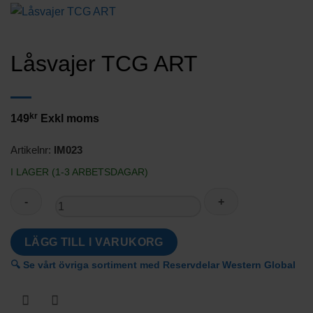
Låsvajer TCG ART
kr
149
Exkl moms
Artikelnr:
IM023
I LAGER (1-3 ARBETSDAGAR)
Låsvajer
LÄGG TILL I VARUKORG
TCG
🔍 Se vårt övriga sortiment med Reservdelar Western Global
ART
mängd