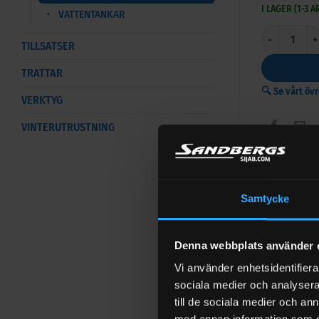
I LAGER (1-3 
VATTENTANKAR
Nivåmätare f
TILLSATSER
TRATTAR
🔍 Se vårt öv
VERKTYG
VINTERUTRUSTNING
Tillbehö
Samtycke
Dieseltank 4
26 940
kr
Ex
Denna webbplats använder 
I LAGER (1
Vi använder enhetsidentifierar
−
sociala medier och analysera 
till de sociala medier och a