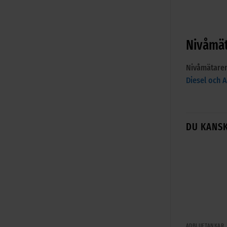
Nivåmät
Nivåmätaren
Diesel och 
DU KANSK
+
ADBLUETANKAR