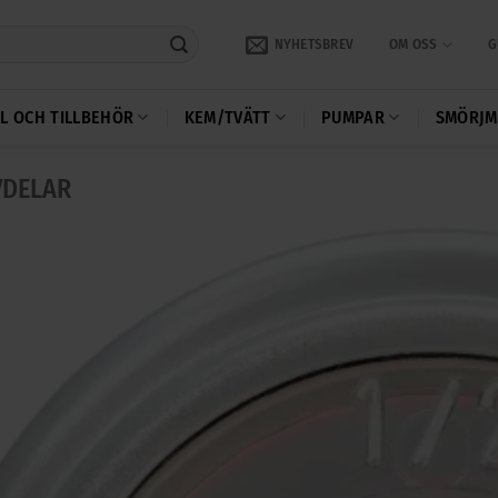
NYHETSBREV
OM OSS
G
L OCH TILLBEHÖR
KEM/TVÄTT
PUMPAR
SMÖRJM
VDELAR