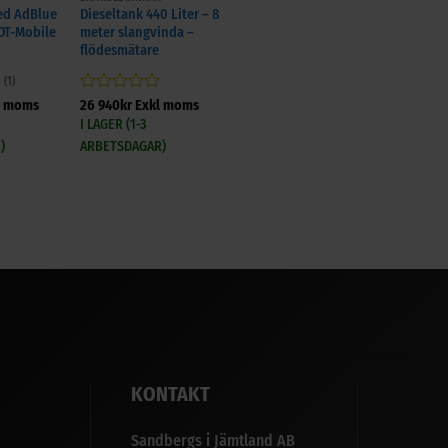
ed AdBlue
Dieseltank 440 Liter – 8
DT-Mobile
meter slangvinda –
flödesmätare
(1)
Betygsatt
l moms
26 940
kr
Exkl moms
0
I LAGER (1-3
av
)
ARBETSDAGAR)
5
KONTAKT
Sandbergs i Jämtland AB