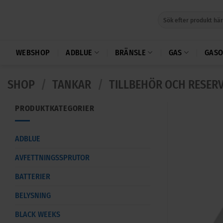
Skip
Sök
to
efter:
content
WEBSHOP
ADBLUE
BRÄNSLE
GAS
GASO
SHOP
/
TANKAR
/
TILLBEHÖR OCH RESER
PRODUKTKATEGORIER
ADBLUE
AVFETTNINGSSPRUTOR
BATTERIER
BELYSNING
BLACK WEEKS