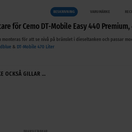
BESKRIVNING
VARUMÄRKE
REC
are för Cemo DT-Mobile Easy 440 Premium,
 monteras för att se nivå på bränslet i dieseltanken och passar m
Adblue
&
DT-Mobile 470 Liter
E OCKSÅ GILLAR …
+
BRÄNSLETANKAR