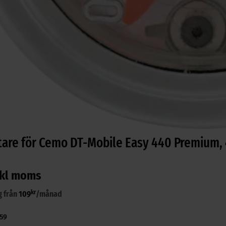
are för Cemo DT-Mobile Easy 440 Premium,
kl moms
kr
g från
109
/månad
59