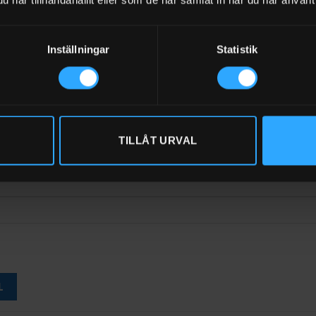
har tillhandahållit eller som de har samlat in när du har använt 
Inställningar
Statistik
L
med AdBlue 440/50 Liter DT-Mobile Easy
kl moms
TILLÅT URVAL
-3 ARBETSDAGAR)
Art.nr: 10992
L