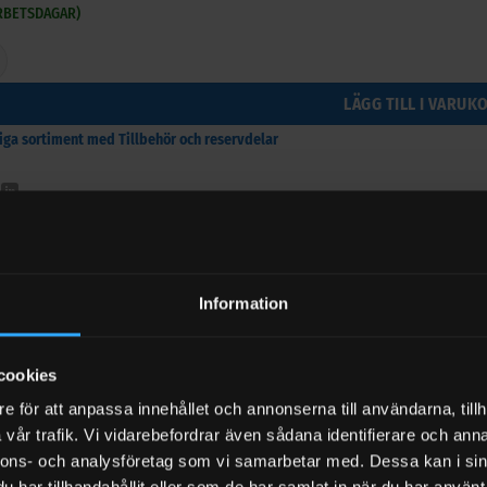
ARBETSDAGAR)
ör Cemo DT-Mobile Easy 440 Premium, 440/50 & 470 mängd
LÄGG TILL I VARUK
riga sortiment med Tillbehör och reservdelar
r till Nivåmätare för Cemo DT-Mobile Easy 44
Information
40 Liter - 8 meter slangvinda - flödesmätare
kl moms
cookies
-3 ARBETSDAGAR)
Art.nr: 11107
e för att anpassa innehållet och annonserna till användarna, tillh
vår trafik. Vi vidarebefordrar även sådana identifierare och anna
nnons- och analysföretag som vi samarbetar med. Dessa kan i sin