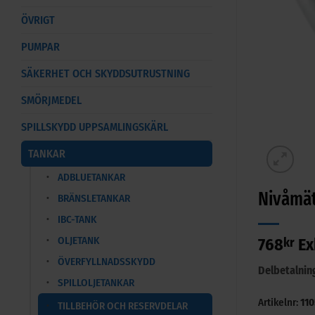
ÖVRIGT
PUMPAR
SÄKERHET OCH SKYDDSUTRUSTNING
SMÖRJMEDEL
SPILLSKYDD UPPSAMLINGSKÄRL
TANKAR
ADBLUETANKAR
Nivåmät
BRÄNSLETANKAR
IBC-TANK
OLJETANK
768
kr
Ex
ÖVERFYLLNADSSKYDD
Delbetalnin
SPILLOLJETANKAR
Artikelnr:
110
TILLBEHÖR OCH RESERVDELAR