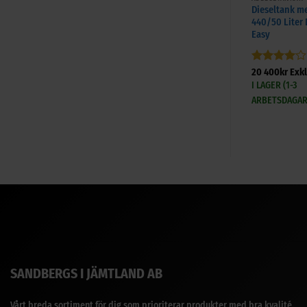
Dieseltank m
440/50 Liter 
Easy
Betygsatt
20 400
kr
Exk
4
av 5
I LAGER (1-3
ARBETSDAGAR
SANDBERGS I JÄMTLAND AB
Vårt breda sortiment för dig som prioriterar produkter med bra kvalité.