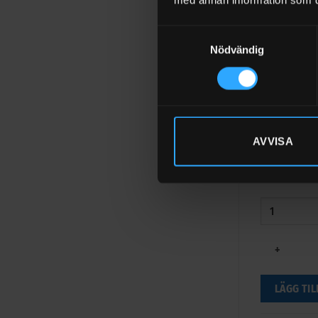
med annan information som du 
Samtyckesval
+
Nödvändig
LÄGG TIL
Dieseltank 
20 400
kr
Ex
AVVISA
I LAGER (1
−
+
LÄGG TIL