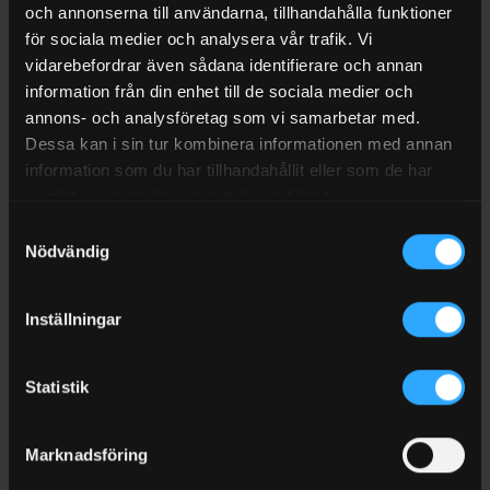
och annonserna till användarna, tillhandahålla funktioner
RECENSIONER (0)
för sociala medier och analysera vår trafik. Vi
FRAKT
vidarebefordrar även sådana identifierare och annan
information från din enhet till de sociala medier och
Invallning till Aluminiumtank 250 Liter
annons- och analysföretag som vi samarbetar med.
Invallning till Aluminiumtank 250 liter med artnr 101518.
Dessa kan i sin tur kombinera informationen med annan
information som du har tillhandahållit eller som de har
Lyfthandtag anpassad för att lastsäkra neråt med
samlat in när du har använt deras tjänster.
spännband.
Samtyckesval
Nödvändig
Hål för slanggenomföring (pluggat) vid kontinuerlig drift av
elverk och aggregat
Inställningar
Låsbart lock. Levereras med
vajerhasp.
Miljögodkänd invallning
110%
för att överensstämma
med
kraven i NFS 2017:5
föreskrift och MSBFS
2018:3 föreskrift
Statistik
Spilluppsamlingen
förhindrar att pumpar,
anslutningar och
andra
tillbehör riskerar orsaka
föroreningar. Vid eventuell
Marknadsföring
överfyllning rinner b
ränslet till manteln.