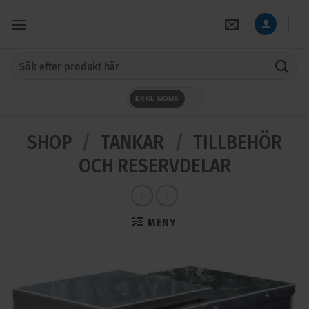
Skip
to
content
Sök
efter:
EXKL MOMS
SHOP
/
TANKAR
/
TILLBEHÖR
OCH RESERVDELAR
MENY