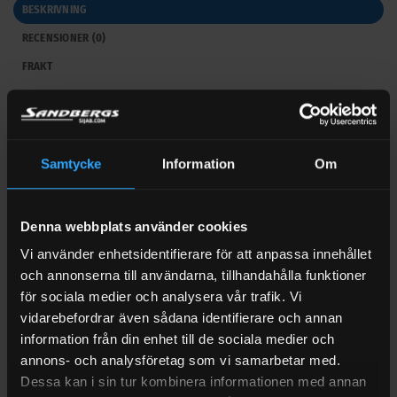
BESKRIVNING
RECENSIONER (0)
FRAKT
Doppvärmare för AdBlue 230 V
Effektiv uppvärmning för drift i kyla
Samtycke
Information
Om
Doppvärmare för AdBlue 230 V förhindrar att vätskan fryser
och kristalliserar vid låga temperaturer. Den säkerställer
problemfri drift i kallt klimat och minskar risken för
Denna webbplats använder cookies
igensättning i ledningar och pumpar. Tack vare konstruktion i
Vi använder enhetsidentifierare för att anpassa innehållet
rostfritt stål får du hög hållbarhet och säker funktion över tid.
och annonserna till användarna, tillhandahålla funktioner
Se gärna fler tillbehör under våra
AdBlue-produkter
för sociala medier och analysera vår trafik. Vi
vidarebefordrar även sådana identifierare och annan
Robust och energieffektiv
information från din enhet till de sociala medier och
Med 435 W effekt och inbyggd termostat som slår till vid cirka
annons- och analysföretag som vi samarbetar med.
−3 °C och från vid +3 °C arbetar värmaren energieffektivt. Den
Dessa kan i sin tur kombinera informationen med annan
6 meter långa anslutningskabeln underlättar installation, och