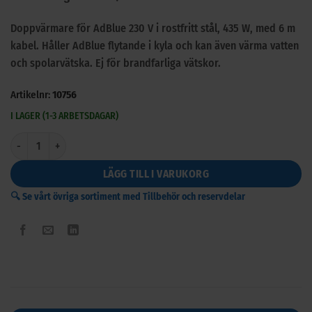
Doppvärmare för AdBlue 230 V i rostfritt stål, 435 W, med 6 m
kabel. Håller AdBlue flytande i kyla och kan även värma vatten
och spolarvätska. Ej för brandfarliga vätskor.
Artikelnr:
10756
I LAGER (1-3 ARBETSDAGAR)
Doppvärmare för AdBlue 230 V mängd
LÄGG TILL I VARUKORG
🔍 Se vårt övriga sortiment med Tillbehör och reservdelar