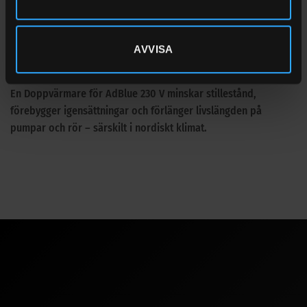
• Termostat: På ≈ −3 °C / Av ≈ +3 °C
• Vikt: 2,9 kg
• Mått (L × B): 70 × 4,7 cm
AVVISA
Driftsäker lösning för din anläggning
En Doppvärmare för AdBlue 230 V minskar stillestånd,
förebygger igensättningar och förlänger livslängden på
pumpar och rör – särskilt i nordiskt klimat.