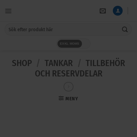
Skip
to
content
Sök
efter:
EXKL MOMS
SHOP
/
TANKAR
/
TILLBEHÖR
OCH RESERVDELAR
MENY