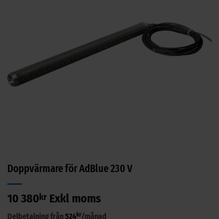
Doppvärmare för AdBlue 230 V
10 380
kr
Exkl moms
kr
Delbetalning från
524
/månad