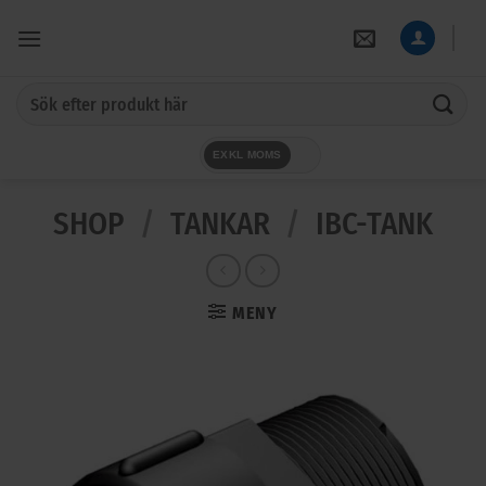
Skip
to
content
Sök
efter:
EXKL MOMS
SHOP
/
TANKAR
/
IBC-TANK
MENY