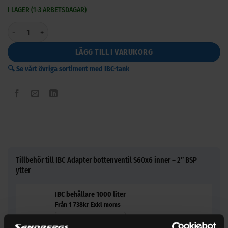
I LAGER (1-3 ARBETSDAGAR)
IBC Adapter bottenventil S60x6 inner – 2” BSP ytter mängd
LÄGG TILL I VARUKORG
🔍 Se vårt övriga sortiment med IBC-tank
Tillbehör till IBC Adapter bottenventil S60x6 inner – 2” BSP
ytter
IBC behållare 1000 liter
Från
1 738
kr
Exkl moms