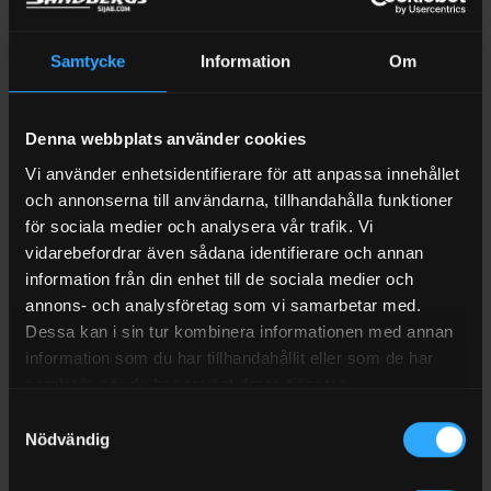
−
+
LÄGG TILL
Samtycke
Information
Om
Denna webbplats använder cookies
BESKRIVNING
Vi använder enhetsidentifierare för att anpassa innehållet
RECENSIONER (0)
och annonserna till användarna, tillhandahålla funktioner
FRAKT
för sociala medier och analysera vår trafik. Vi
vidarebefordrar även sådana identifierare och annan
IBC Adapter bottenventil S60x6inner – 2” BSP
information från din enhet till de sociala medier och
ytter
annons- och analysföretag som vi samarbetar med.
Dessa kan i sin tur kombinera informationen med annan
Adapter för att koppla mot trädgårdsslangar eller annat.
information som du har tillhandahållit eller som de har
Adaptern har en utvändig rörgänga 2″ och passar mot
samlat in när du har använt deras tjänster.
bottenventilen på IBC containrar med 2″ ventil
Samtyckesval
Nödvändig
S60x6 inner – 2″ BSP ytter