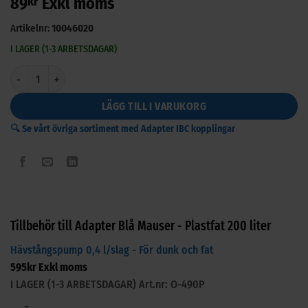
89
kr
Exkl moms
av 5
baserat på
kundrecensioner
Artikelnr:
10046020
I LAGER (1-3 ARBETSDAGAR)
Adapter Blå Mauser - Plastfat 200 liter mängd
LÄGG TILL I VARUKORG
🔍 Se vårt övriga sortiment med Adapter IBC kopplingar
Tillbehör till Adapter Blå Mauser - Plastfat 200 liter
Hävstångspump 0,4 l/slag - För dunk och fat
595
kr
Exkl moms
I LAGER (1-3 ARBETSDAGAR)
Art.nr: O-490P
−