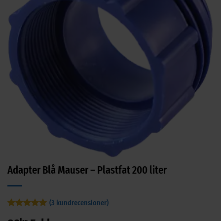
Adapter Blå Mauser – Plastfat 200 liter
(
3
kundrecensioner)
Betygsatt
3
5