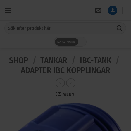
Skip
to
content
Sök
efter:
EXKL MOMS
SHOP
/
TANKAR
/
IBC-TANK
/
ADAPTER IBC KOPPLINGAR
MENY