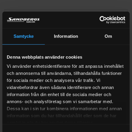
+
Samtycke
Information
Om
LÄGG TILL
Denna webbplats använder cookies
Hävstångspump 0,4 l/slag – För dunk och fat
Vi använder enhetsidentifierare för att anpassa innehållet
1 440
kr
Exkl moms
och annonserna till användarna, tillhandahålla funktioner
I LAGER (1-3 ARBETSDAGAR)
Art.nr: O213
för sociala medier och analysera vår trafik. Vi
−
vidarebefordrar även sådana identifierare och annan
information från din enhet till de sociala medier och
annons- och analysföretag som vi samarbetar med.
Dessa kan i sin tur kombinera informationen med annan
information som du har tillhandahållit eller som de har
+
samlat in när du har använt deras tjänster.
Samtyckesval