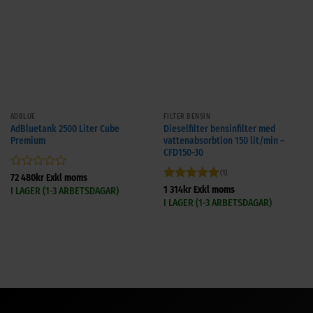
ADBLUE
FILTER BENSIN
AdBluetank 2500 Liter Cube
Dieselfilter bensinfilter med
Premium
vattenabsorbtion 150 lit/min –
CFD150-30
(1)
Betygsatt
72 480
kr
Exkl moms
0
Betygsatt
5
1 314
kr
Exkl moms
I LAGER (1-3 ARBETSDAGAR)
av
av 5
I LAGER (1-3 ARBETSDAGAR)
5