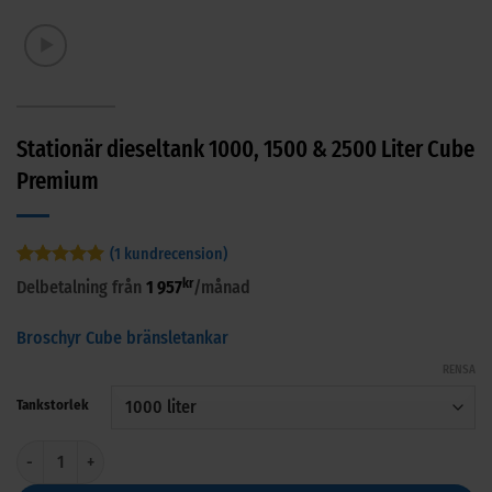
Stationär dieseltank 1000, 1500 & 2500 Liter Cube
Premium
(
1
kundrecension)
Betygsatt
1
5
kr
Delbetalning från
1 957
/månad
av 5
baserat på
kundrecension
Broschyr Cube bränsletankar
RENSA
Tankstorlek
Stationär dieseltank 1000, 1500 & 2500 Liter Cube Premium mängd