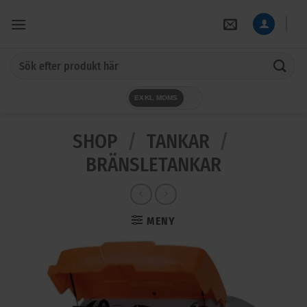
Skip
to
content
Sök
efter:
EXKL MOMS
SHOP
/
TANKAR
/
BRÄNSLETANKAR
MENY