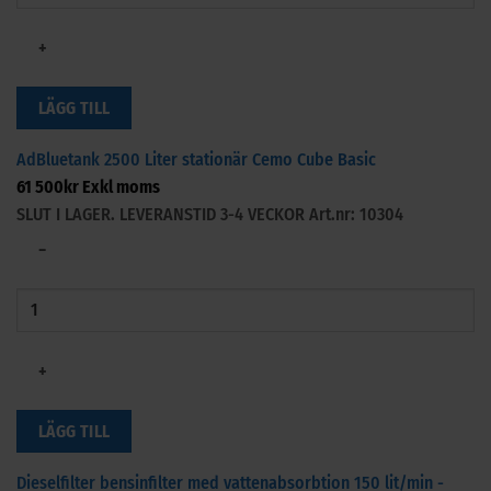
+
LÄGG TILL
AdBluetank 2500 Liter stationär Cemo Cube Basic
61 500
kr
Exkl moms
SLUT I LAGER. LEVERANSTID 3-4 VECKOR
Art.nr: 10304
−
+
LÄGG TILL
Dieselfilter bensinfilter med vattenabsorbtion 150 lit/min -