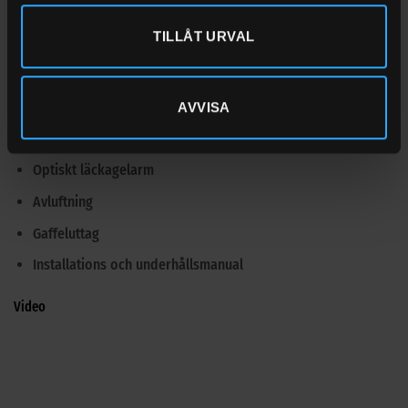
Dieselfilter vatten/smuts
TILLÅT URVAL
Flödesmätare och totalträkneverk, mekanisk 3-siffrig
Svensk tankbilskoppling och elektroniskt
överfyllnadsskydd för tankbilspåfyllning
AVVISA
Analog nivåmätare
Optiskt läckagelarm
Avluftning
Gaffeluttag
Installations och underhållsmanual
Video