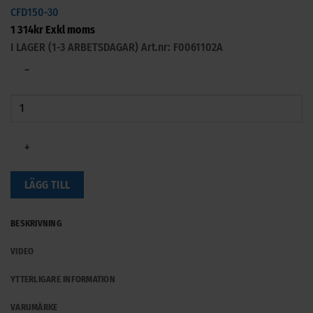
CFD150-30
1 314
kr
Exkl moms
I LAGER (1-3 ARBETSDAGAR)
Art.nr: F0061102A
−
+
LÄGG TILL
BESKRIVNING
VIDEO
YTTERLIGARE INFORMATION
VARUMÄRKE