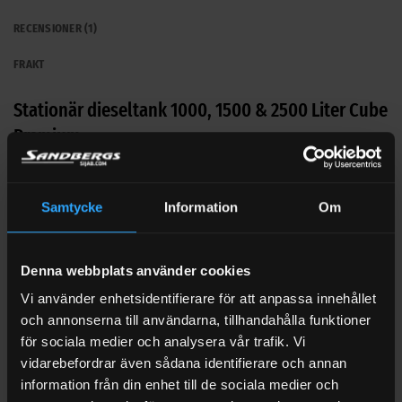
RECENSIONER (1)
FRAKT
Stationär dieseltank 1000, 1500 & 2500 Liter Cube
Premium
Godkänd för 12 års besiktningsintervall!
Samtycke
Information
Om
Cube Premium stationär dieseltank har en smart, säker, kraftig
och robust konstruktion med dubbla väggar som uppfyller
dagens och framtida miljökrav för stationära dieseltankar i
Denna webbplats använder cookies
Sverige och har 12 års besiktningsintervall.
Vi använder enhetsidentifierare för att anpassa innehållet
Finns i storlekar 1000 liter, 1500 liter, 2500 liter men kan
och annonserna till användarna, tillhandahålla funktioner
också seriekopplas och bli 5000 liter till 7500 liter.
för sociala medier och analysera vår trafik. Vi
vidarebefordrar även sådana identifierare och annan
Premium – Färdigmonterad pumputrustning, allt som behövs!
information från din enhet till de sociala medier och
I Premiumpaketet ingår dieselpump, tankmunstycke med 8