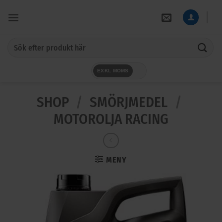
Skip
to
content
Sök
efter:
EXKL MOMS
SHOP
/
SMÖRJMEDEL
/
MOTOROLJA RACING
MENY