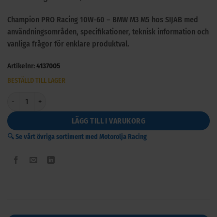
Champion PRO Racing 10W-60 – BMW M3 M5 hos SIJAB med
användningsområden, specifikationer, teknisk information och
vanliga frågor för enklare produktval.
Artikelnr:
4137005
BESTÄLLD TILL LAGER
Champion PRO Racing 10W-60 - BMW M3 M5 mängd
LÄGG TILL I VARUKORG
🔍 Se vårt övriga sortiment med Motorolja Racing