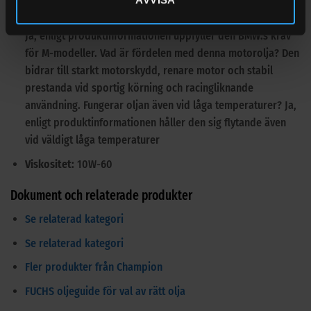
detta? Det är en helsyntetisk racingmotorolja för krävande
körning och hög belastning. Passar oljan BMW M-modeller?
Ja, enligt produktinformationen uppfyller den BMW:s krav
för M-modeller. Vad är fördelen med denna motorolja? Den
bidrar till starkt motorskydd, renare motor och stabil
prestanda vid sportig körning och racingliknande
användning. Fungerar oljan även vid låga temperaturer? Ja,
enligt produktinformationen håller den sig flytande även
vid väldigt låga temperaturer
Viskositet:
10W-60
Dokument och relaterade produkter
Se relaterad kategori
Se relaterad kategori
Fler produkter från Champion
FUCHS oljeguide för val av rätt olja