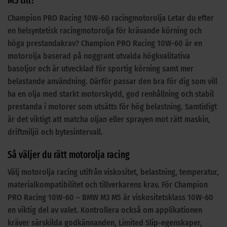
M5 till?
Champion PRO Racing 10W-60 racingmotorolja Letar du efter
en helsyntetisk racingmotorolja för krävande körning och
höga prestandakrav? Champion PRO Racing 10W-60 är en
motorolja baserad på noggrant utvalda högkvalitativa
basoljor och är utvecklad för sportig körning samt mer
belastande användning. Därför passar den bra för dig som vill
ha en olja med starkt motorskydd, god renhållning och stabil
prestanda i motorer som utsätts för hög belastning. Samtidigt
är det viktigt att matcha oljan eller sprayen mot rätt maskin,
driftmiljö och bytesintervall.
Så väljer du rätt motorolja racing
Välj motorolja racing utifrån viskositet, belastning, temperatur,
materialkompatibilitet och tillverkarens krav. För Champion
PRO Racing 10W-60 – BMW M3 M5 är viskositetsklass 10W-60
en viktig del av valet. Kontrollera också om applikationen
kräver särskilda godkännanden, Limited Slip-egenskaper,