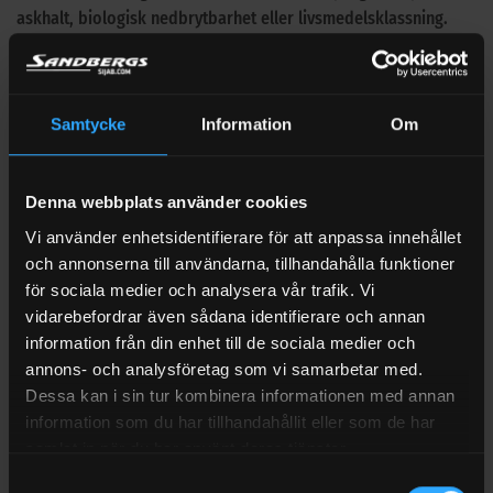
askhalt, biologisk nedbrytbarhet eller livsmedelsklassning.
Fördelar med Champion PRO Racing 10W-60 – BMW M3
M5
Samtycke
Information
Om
Champion PRO Racing 10W-60 racingmotorolja Letar du
efter en helsyntetisk racingmotorolja för krävande körning
och höga prestandakrav?
Denna webbplats använder cookies
Champion PRO Racing 10W-60 är en motorolja baserad på
Vi använder enhetsidentifierare för att anpassa innehållet
noggrant utvalda högkvalitativa basoljor och är utvecklad
och annonserna till användarna, tillhandahålla funktioner
för sportig körning samt mer belastande användning.
för sociala medier och analysera vår trafik. Vi
vidarebefordrar även sådana identifierare och annan
Därför passar den bra för dig som vill ha en olja med starkt
information från din enhet till de sociala medier och
motorskydd, god renhållning och stabil prestanda i
annons- och analysföretag som vi samarbetar med.
motorer som utsätts för hög belastning.
Dessa kan i sin tur kombinera informationen med annan
Champion PRO Racing 10W-60 uppfyller enligt
information som du har tillhandahållit eller som de har
produktinformationen BMW:s krav för M-modeller och är
samlat in när du har använt deras tjänster.
framtagen för att ge tillförlitligt skydd vid racing och
Samtyckesval