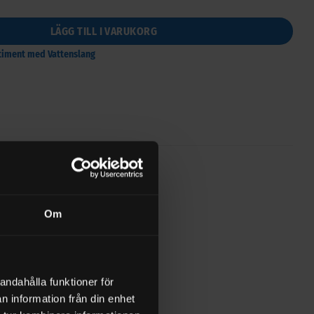
LÄGG TILL I VARUKORG
rtiment med Vattenslang
0)
FRAKT
Om
andahålla funktioner för
n information från din enhet