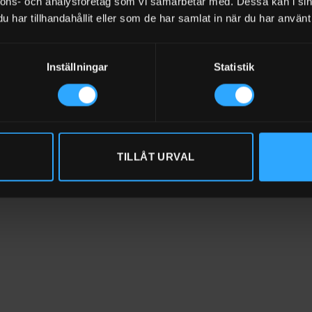
nnons- och analysföretag som vi samarbetar med. Dessa kan i sin
har tillhandahållit eller som de har samlat in när du har använt 
iment med IBC Behållare 300 – 1000 liter
timent med IBC kopplingar/adapters
Inställningar
Statistik
timent med slangar
TILLÅT URVAL