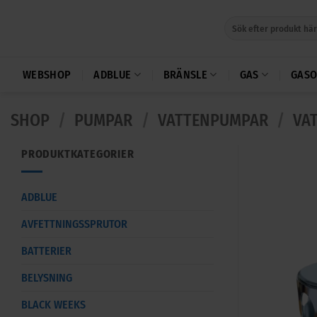
Skip
Sök
to
efter:
content
WEBSHOP
ADBLUE
BRÄNSLE
GAS
GASO
SHOP
/
PUMPAR
/
VATTENPUMPAR
/
VA
PRODUKTKATEGORIER
ADBLUE
AVFETTNINGSSPRUTOR
BATTERIER
BELYSNING
BLACK WEEKS