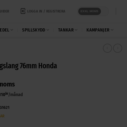
LOGGA IN / REGISTRERA
UIDER
EXKL MOMS
EDEL
SPILLSKYDD
TANKAR
KAMPANJER
Sugslang 76mm Honda
 moms
kr
110
/månad
G1621
GAR
 76mm Honda mängd