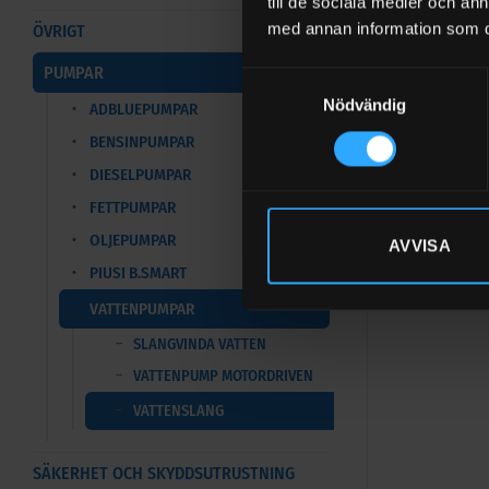
till de sociala medier och a
med annan information som du 
Se vårt sort
ÖVRIGT
PUMPAR
Se vårt sor
Samtyckesval
Nödvändig
ADBLUEPUMPAR
Se vårt sor
BENSINPUMPAR
DIESELPUMPAR
FETTPUMPAR
OLJEPUMPAR
AVVISA
PIUSI B.SMART
VATTENPUMPAR
SLANGVINDA VATTEN
VATTENPUMP MOTORDRIVEN
VATTENSLANG
SÄKERHET OCH SKYDDSUTRUSTNING