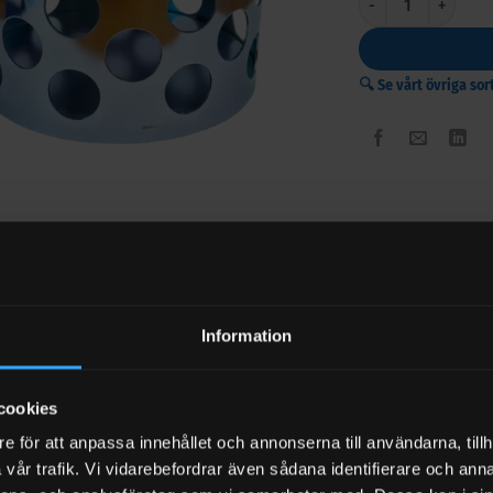
🔍 Se vårt övriga so
BESKRIVNING
RECENSIONER (
3″ Sugslang 76mm Honda
Information
 Vattenpump (
9250325
)
cookies
e för att anpassa innehållet och annonserna till användarna, tillh
vår trafik. Vi vidarebefordrar även sådana identifierare och anna
timent med vattenpumpar