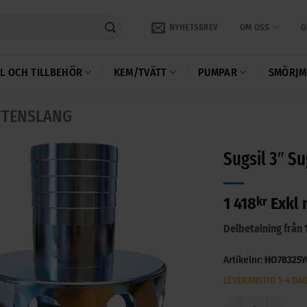
NYHETSBREV
OM OSS
G
L OCH TILLBEHÖR
KEM/TVÄTT
PUMPAR
SMÖRJM
TTENSLANG
Sugsil 3″ 
1 418
kr
Exkl
Delbetalning från
Artikelnr:
HO78325Y
LEVERANSTID 1-4 DA
Sugsil 3" Sugslang