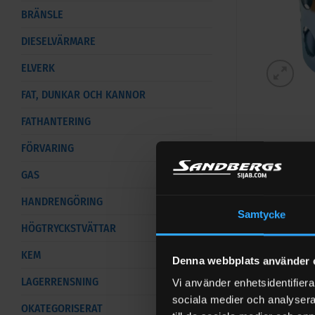
BRÄNSLE
DIESELVÄRMARE
ELVERK
FAT, DUNKAR OCH KANNOR
FATHANTERING
FÖRVARING
GAS
HANDRENGÖRING
Sugsil 
Samtycke
HÖGTRYCKSTVÄTTAR
Passar till:
KEM
Denna webbplats använder 
Tillbehör
LAGERRENSNING
Vi använder enhetsidentifierar
sociala medier och analysera 
Se vårt sor
OKATEGORISERAT