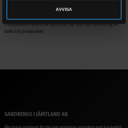
batteriklämmor
AVVISA
4 meter utlopsslang, tankmunstycke med autostop
Pumppaketet levereras monterad på tank vid beställning av
tank och pumppaket.
SANDBERGS I JÄMTLAND AB
Vårt breda sortiment för dig som prioriterar produkter med bra kvalité.