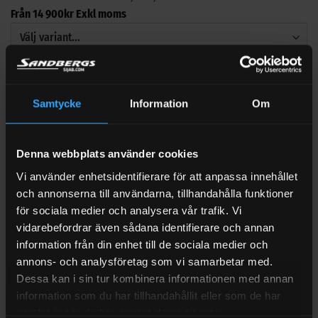
Från
14 900
kr
Exkl moms
−
Samtycke
Information
Om
Denna webbplats använder cookies
+
Vi använder enhetsidentifierare för att anpassa innehållet
LÄGG TILL
och annonserna till användarna, tillhandahålla funktioner
för sociala medier och analysera vår trafik. Vi
Dieseltank 185-200 liter 42CM Låg flaktank aluminium ADR
vidarebefordrar även sådana identifierare och annan
information från din enhet till de sociala medier och
Från
17 660
kr
Exkl moms
annons- och analysföretag som vi samarbetar med.
Dessa kan i sin tur kombinera informationen med annan
information som du har tillhandahållit eller som de har
−
samlat in när du har använt deras tjänster.