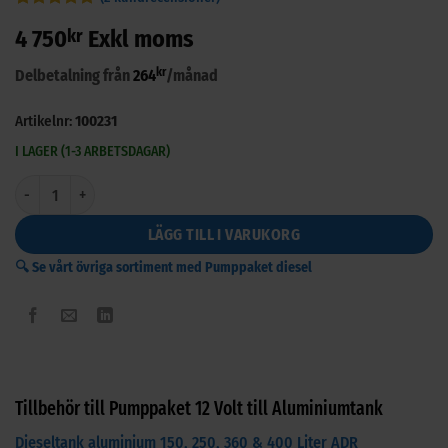
Betygsatt
2
5
4 750
kr
Exkl moms
av 5
baserat på
kundrecensioner
kr
Delbetalning från
264
/månad
Artikelnr:
100231
I LAGER (1-3 ARBETSDAGAR)
Pumppaket 12 Volt till Aluminiumtank mängd
LÄGG TILL I VARUKORG
🔍 Se vårt övriga sortiment med Pumppaket diesel
Tillbehör till Pumppaket 12 Volt till Aluminiumtank
Dieseltank aluminium 150, 250, 360 & 400 Liter ADR