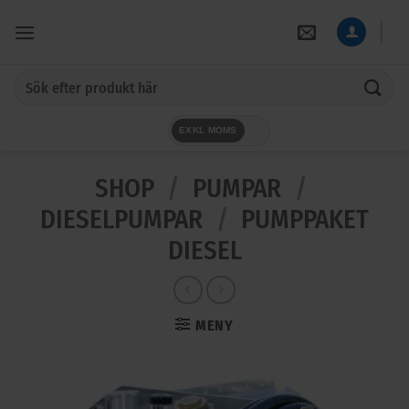
Skip
to
content
Sök
efter:
EXKL MOMS
SHOP
/
PUMPAR
/
DIESELPUMPAR
/
PUMPPAKET
DIESEL
MENY