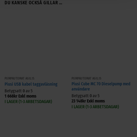
DU KANSKE OCKSÅ GILLAR …
PUMPAUTOMAT AGILIS
PUMPAUTOMAT AGILIS
Piusi Cube MC 70 Dieselpump med
Piusi USB kabel taggavläsning
användare
Betygsatt
0
av 5
Betygsatt
0
av 5
1 668
kr
Exkl moms
23 148
kr
Exkl moms
I LAGER (1-3 ARBETSDAGAR)
I LAGER (1-3 ARBETSDAGAR)