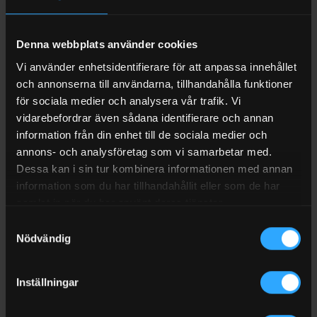
−
Denna webbplats använder cookies
Vi använder enhetsidentifierare för att anpassa innehållet
och annonserna till användarna, tillhandahålla funktioner
+
för sociala medier och analysera vår trafik. Vi
vidarebefordrar även sådana identifierare och annan
LÄGG TILL
information från din enhet till de sociala medier och
annons- och analysföretag som vi samarbetar med.
Visa alla tillbehör (4)
Dessa kan i sin tur kombinera informationen med annan
information som du har tillhandahållit eller som de har
samlat in när du har använt deras tjänster.
BESKRIVNING
Samtyckesval
VARUMÄRKE
Nödvändig
RECENSIONER (0)
FRAKT
Inställningar
Gula taggar 10st – Piusi tanksystem