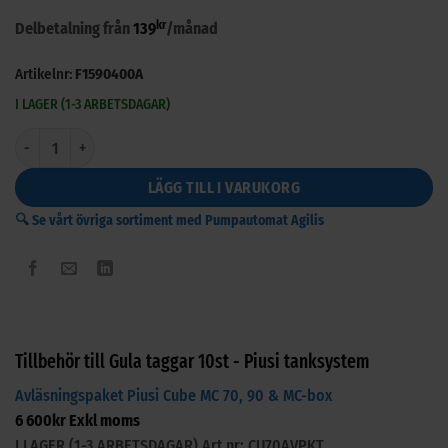
kr
Delbetalning från
139
/månad
Artikelnr:
F1590400A
I LAGER (1-3 ARBETSDAGAR)
Gula taggar 10st - Piusi tanksystem mängd
LÄGG TILL I VARUKORG
🔍 Se vårt övriga sortiment med Pumpautomat Agilis
Tillbehör till Gula taggar 10st - Piusi tanksystem
Avläsningspaket Piusi Cube MC 70, 90 & MC-box
6 600
kr
Exkl moms
I LAGER (1-3 ARBETSDAGAR)
Art.nr: CU70AVPKT