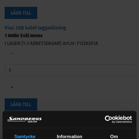
LÄGG TILL
Piusi USB kabel taggavläsning
1 668
kr
Exkl moms
I LAGER (1-3 ARBETSDAGAR)
Art.nr: F1226201A
−
+
LÄGG TILL
Piusi Röd tagg Manager key
852
kr
Exkl moms
I LAGER (1-3 ARBETSDAGAR)
Art.nr: F1249600A
Samtycke
Information
Om