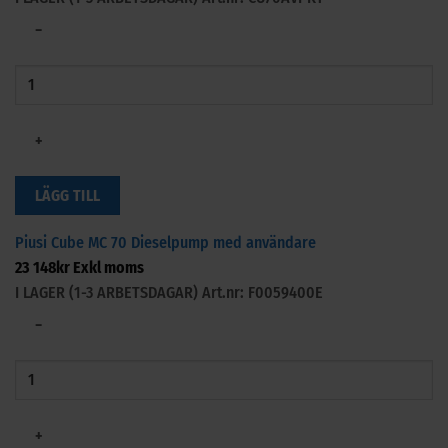
−
+
LÄGG TILL
Piusi Cube MC 70 Dieselpump med användare
23 148
kr
Exkl moms
I LAGER (1-3 ARBETSDAGAR)
Art.nr: F0059400E
−
+