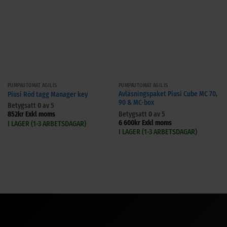
PUMPAUTOMAT AGILIS
PUMPAUTOMAT AGILIS
Avläsningspaket Piusi Cube MC 70,
Piusi Röd tagg Manager key
90 & MC-box
Betygsatt
0
av 5
Betygsatt
0
av 5
852
kr
Exkl moms
6 600
kr
Exkl moms
I LAGER (1-3 ARBETSDAGAR)
I LAGER (1-3 ARBETSDAGAR)