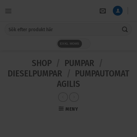
Skip
to
content
Sök
efter:
EXKL MOMS
SHOP
/
PUMPAR
/
DIESELPUMPAR
/
PUMPAUTOMAT
AGILIS
MENY