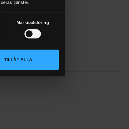
deras tjänster.
Marknadsföring
TILLÅT ALLA