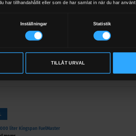
har tillhandahållit eller som de har samlat in när du har använt 
Inställningar
Statistik
L
3500 liter Kingspan FuelMaster
kl moms
-3 ARBETSDAGAR)
Art.nr: 0013020
TILLÅT URVAL
L
5000 liter Kingspan FuelMaster
kl moms