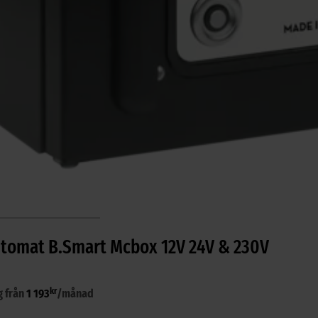
omat B.Smart Mcbox 12V 24V & 230V
kr
g från
1 193
/månad