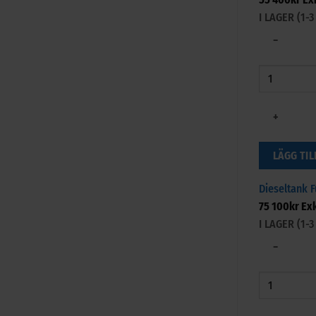
I LAGER (1
−
+
LÄGG TIL
Dieseltank F
75 100
kr
Ex
I LAGER (1
−