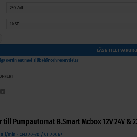
a
B.Smart Mcbox 12V 24V & 230V mängd
LÄGG TILL I VARUK
riga sortiment med Tillbehör och reservdelar
OFFERT
ör till Pumpautomat B.Smart Mcbox 12V 24V & 
 70 l/min - CFD 70-30 / CT 70067