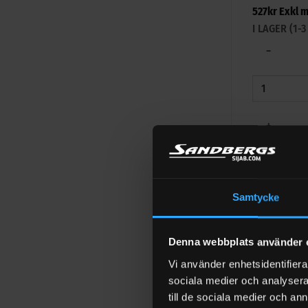
527
kr
Exkl 
I LAGER (1
−
+
LÄGG TIL
Dieselfilter 
Samtycke
1 398
kr
Exkl
I LAGER (1
Denna webbplats använder 
−
Vi använder enhetsidentifierar
sociala medier och analysera 
till de sociala medier och a