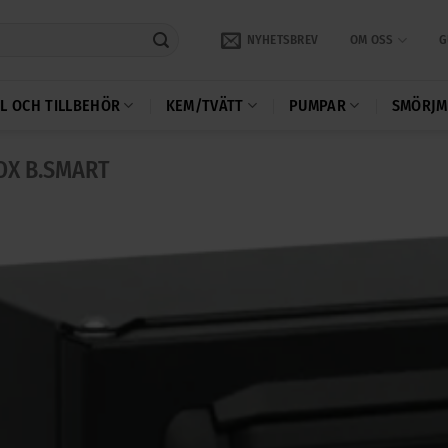
NYHETSBREV
OM OSS
G
L OCH TILLBEHÖR
KEM/TVÄTT
PUMPAR
SMÖRJM
OX B.SMART