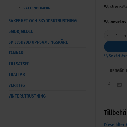
Välj strömkäll
VATTENPUMPAR
SÄKERHET OCH SKYDDSUTRUSTNING
Välj användare
SMÖRJMEDEL
Pumpautomat 
SPILLSKYDD UPPSAMLINGSKÄRL
TANKAR
🔍 Se vårt öv
TILLSATSER
BERGÄR 
TRATTAR
VERKTYG
VINTERUTRUSTNING
Tillbeh
Dieselfilter