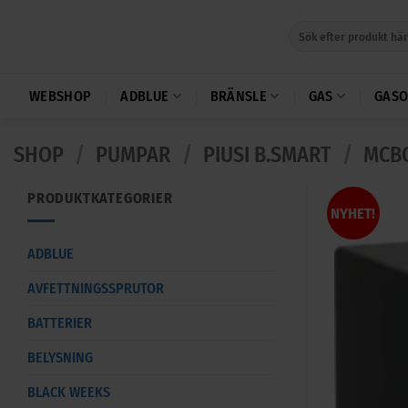
Skip
Sök
to
efter:
content
WEBSHOP
ADBLUE
BRÄNSLE
GAS
GASO
SHOP
/
PUMPAR
/
PIUSI B.SMART
/
MCB
PRODUKTKATEGORIER
NYHET!
ADBLUE
AVFETTNINGSSPRUTOR
BATTERIER
BELYSNING
BLACK WEEKS