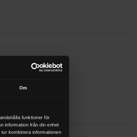
Om
andahålla funktioner för
n information från din enhet
 tur kombinera informationen