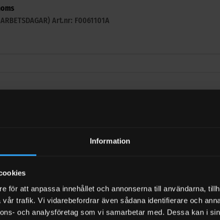
moms
-3 ARBETSDAGAR)
Art.nr: F0061101A
L
/ bensinfilter med filterhus - 70 l/min (2 filter ingår)
Information
 moms
-3 ARBETSDAGAR)
Art.nr: F00611A0A
cookies
e för att anpassa innehållet och annonserna till användarna, tillh
vår trafik. Vi vidarebefordrar även sådana identifierare och anna
nnons- och analysföretag som vi samarbetar med. Dessa kan i sin