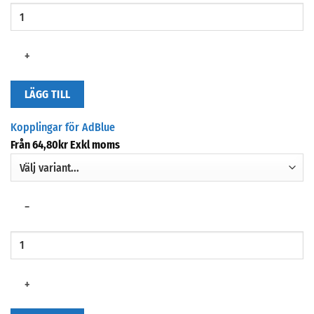
+
LÄGG TILL
Kopplingar för AdBlue
Från
64,80
kr
Exkl moms
−
+