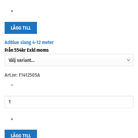
+
LÄGG TILL
AdBlue slang 4-12 meter
Från
554
kr
Exkl moms
Art.nr: F1412505A
−
+
LÄGG TILL