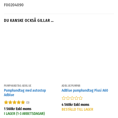
F00204090
DU KANSKE OCKSÅ GILLAR …
PUMPHANDTAG ADBLUE
ADBLUEPUMPAR
Pumphandtag med autostop
AdBlue pumphandtag Piusi A60
Adblue
(3)
Betygsatt
4 560
kr
Exkl moms
0
Betygsatt
5
1 560
kr
Exkl moms
BESTÄLLD TILL LAGER
av
av 5
I LAGER (1-3 ARBETSDAGAR)
5