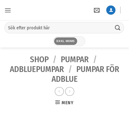
Skip
to
content
Sök
efter:
EXKL MOMS
SHOP
/
PUMPAR
/
ADBLUEPUMPAR
/
PUMPAR FÖR
ADBLUE
MENY