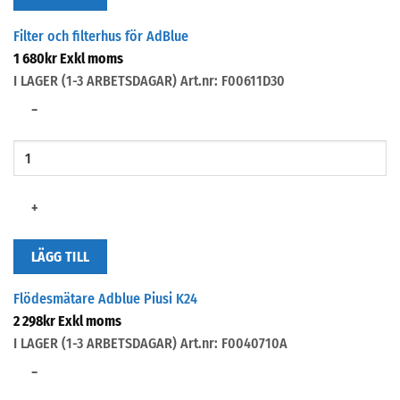
Filter och filterhus för AdBlue
1 680
kr
Exkl moms
I LAGER (1-3 ARBETSDAGAR)
Art.nr: F00611D30
−
+
LÄGG TILL
Flödesmätare Adblue Piusi K24
2 298
kr
Exkl moms
I LAGER (1-3 ARBETSDAGAR)
Art.nr: F0040710A
−