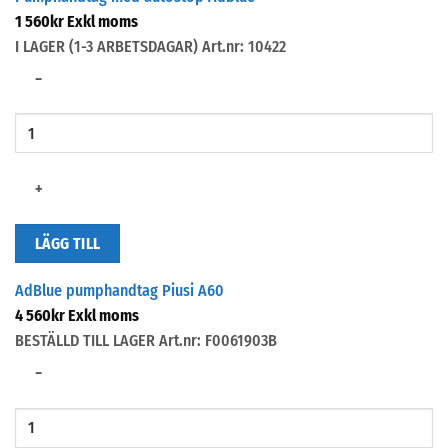
1 560
kr
Exkl moms
I LAGER (1-3 ARBETSDAGAR)
Art.nr: 10422
−
+
LÄGG TILL
AdBlue pumphandtag Piusi A60
4 560
kr
Exkl moms
BESTÄLLD TILL LAGER
Art.nr: F0061903B
−