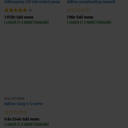
AdBluepump 230 Volt endast pump
AdBlue pumphandtag manuell
(1)
Betygsatt
5
Betygsatt
3 972
kr
Exkl moms
738
kr
Exkl moms
av 5
0
I LAGER (1-3 ARBETSDAGAR)
I LAGER (1-3 ARBETSDAGAR)
av
5
ADBLUEPUMPAR
AdBlue slang 4-12 meter
Betygsatt
Från
554
kr
Exkl moms
0
I LAGER (1-3 ARBETSDAGAR)
av