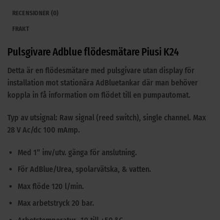
RECENSIONER (0)
FRAKT
Pulsgivare Adblue flödesmätare Piusi K24
Detta är en flödesmätare med pulsgivare utan display för
installation mot stationära AdBluetankar där man behöver
koppla in få information om flödet till en pumpautomat.
Typ av utsignal: Raw signal (reed switch), single channel. Max
28 V Ac/dc 100 mAmp.
Med 1” inv/utv. gänga för anslutning.
För AdBlue/Urea, spolarvätska, & vatten.
Max flöde 120 l/min.
Max arbetstryck 20 bar.