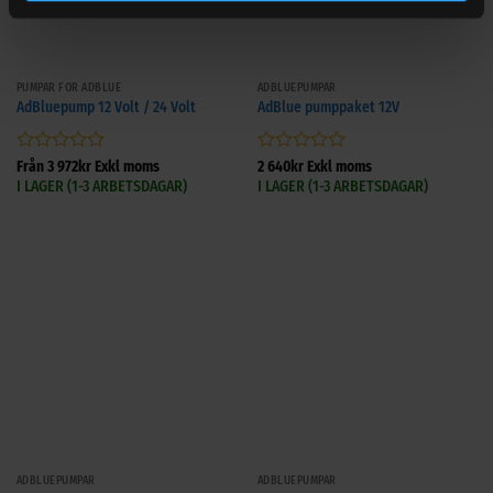
PUMPAR FÖR ADBLUE
ADBLUEPUMPAR
AdBluepump 12 Volt / 24 Volt
AdBlue pumppaket 12V
Betygsatt
Betygsatt
Från
3 972
kr
Exkl moms
2 640
kr
Exkl moms
0
0
I LAGER (1-3 ARBETSDAGAR)
I LAGER (1-3 ARBETSDAGAR)
av
av
5
5
ADBLUEPUMPAR
ADBLUEPUMPAR