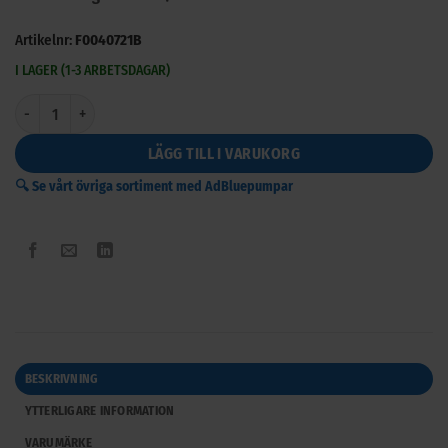
Artikelnr:
F0040721B
I LAGER (1-3 ARBETSDAGAR)
Pulsgivare Adblue flödesmätare Piusi K24 mängd
LÄGG TILL I VARUKORG
🔍 Se vårt övriga sortiment med AdBluepumpar
BESKRIVNING
YTTERLIGARE INFORMATION
VARUMÄRKE