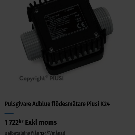
Pulsgivare Adblue flödesmätare Piusi K24
1 722
kr
Exkl moms
kr
Delbetalning från
124
/månad