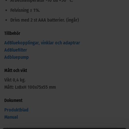
Arbetstemperatur -10 till +50 °C.
Felvisning ± 1%.
Drivs med 2 st AAA batterier. (ingår)
Tillbehör
AdBluekopplingar, vinklar och adaptrar
AdBluefilter
Adbluepump
Mått och vikt
Vikt 0,4 kg.
Mått: LxBxH 100x75x55 mm
Dokument
Produktblad
Manual