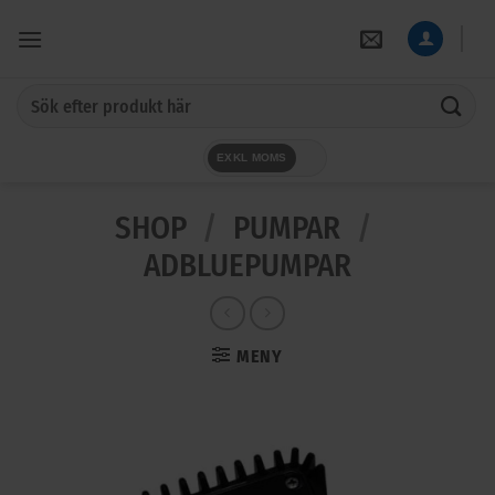
Skip
to
content
Sök
efter:
EXKL MOMS
SHOP
/
PUMPAR
/
ADBLUEPUMPAR
MENY