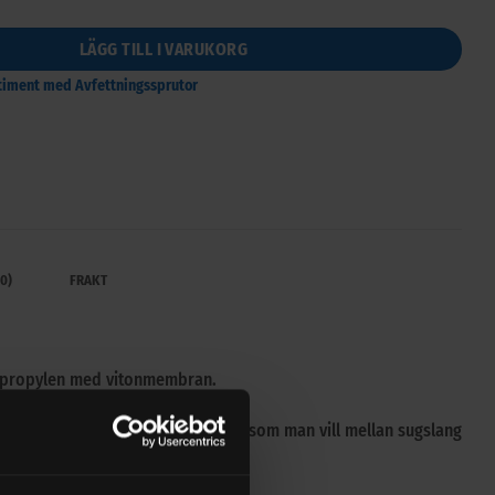
LÄGG TILL I VARUKORG
rtiment med Avfettningssprutor
0)
FRAKT
lypropylen med vitonmembran.
3 meter slang vilket kan fördelas som man vill mellan sugslang