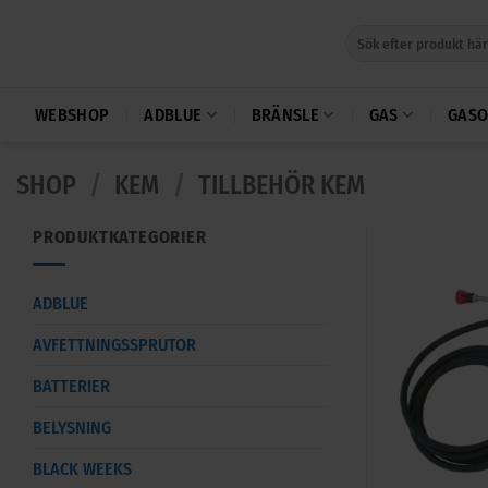
Skip
Sök
to
efter:
content
WEBSHOP
ADBLUE
BRÄNSLE
GAS
GASO
SHOP
/
KEM
/
TILLBEHÖR KEM
PRODUKTKATEGORIER
ADBLUE
AVFETTNINGSSPRUTOR
BATTERIER
BELYSNING
BLACK WEEKS