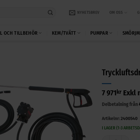
NYHETSBREV
OM OSS
G
L OCH TILLBEHÖR
KEM/TVÄTT
PUMPAR
SMÖRJM
Trycklufts
7 971
kr
Exkl
Delbetalning från
Artikelnr:
2400540
I LAGER (1-3 ARBETS
Tryckluftsdriven k