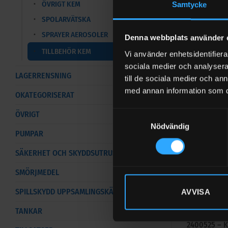
ÖVRIGT KEM
Samtycke
Specifikati
SPOLARVÄTSKA
Inlopp slang
SPRAYER AEROSOLER
Denna webbplats använder 
Kapacitet l/
TILLBEHÖR KEM
Vi använder enhetsidentifierar
Luftanslutnin
sociala medier och analysera 
LAGERRENSNING
Min lufttryck
till de sociala medier och a
med annan information som du 
Luftförbrukn
OKATEGORISERAT
Utlopp slang
ÖVRIGT
Samtyckesval
Nödvändig
Max tryck bar
PUMPAR
Avfettning
SÄKERHET OCH SKYDDSUTRUSTNING
Våra avfett
SMÖRJMEDEL
SPILLSKYDD UPPSAMLINGSKÄRL
AVVISA
Reservdelar
TANKAR
1600832 – K
2400525 – 