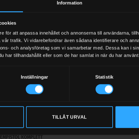
Information
oner
anslutning tum
cookies
min
e för att anpassa innehållet och annonserna till användarna, tillh
g slang tum
vår trafik. Vi vidarebefordrar även sådana identifierare och anna
 bar
nnons- och analysföretag som vi samarbetar med. Dessa kan i sin
har tillhandahållit eller som de har samlat in när du har använt 
ing
anslutning tum
Inställningar
Statistik
ningar köper du här
TILLÅT URVAL
EMIKALIEFILTER ST-31R
KEMPISTOL KOMPLETT