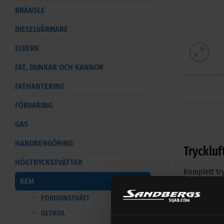
BRÄNSLE
DIESELVÄRMARE
ELVERK
FAT, DUNKAR OCH KANNOR
FATHANTERING
FÖRVARING
GAS
HANDRENGÖRING
Trycklu
HÖGTRYCKSTVÄTTAR
Komplett tr
KEM
Levereras k
FORDONSTVÄTT
och avtappn
GLYKOL