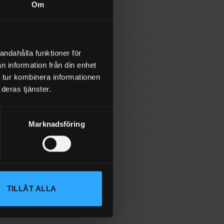
Om
3/8″
20
andahålla funktioner för
1/4″
n information från din enhet
1,38
 tur kombinera informationen
deras tjänster.
120 l/min
3/8″
Marknadsföring
6
TILLÅT ALLA