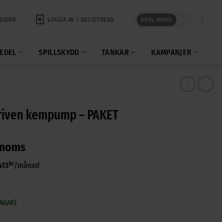
LOGGA IN / REGISTRERA
UIDER
EXKL MOMS
EDEL
SPILLSKYDD
TANKAR
KAMPANJER
driven kempump – PAKET
 moms
kr
413
/månad
DAGAR)
empump - PAKET mängd