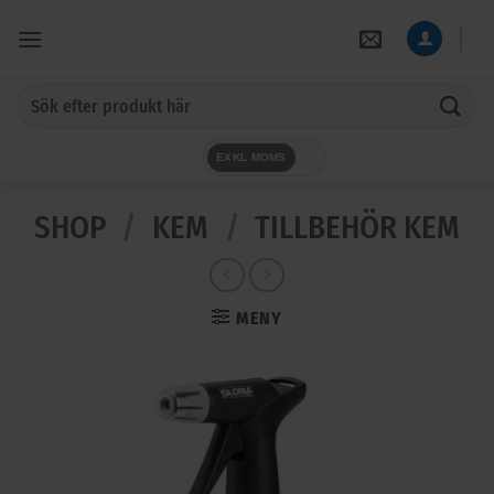
Skip
to
content
Sök
efter:
EXKL MOMS
SHOP
/
KEM
/
TILLBEHÖR KEM
MENY