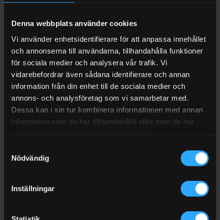
plastbehållare med dubbelverkande precisionspump. Robust
plastbehållare med inbyggd nivåindikator och ett ergonomiskt
Denna webbplats använder cookies
handtag. En smidig handspruta att använda för olika typer av
Vi använder enhetsidentifierare för att anpassa innehållet
rengöring.
och annonserna till användarna, tillhandahålla funktioner
för sociala medier och analysera vår trafik. Vi
Praktisk och smidig spruta för industri och hantverk. Passar
vidarebefordrar även sådana identifierare och annan
till medel som innehåller olja.
information från din enhet till de sociala medier och
Dubbelverkande precisionspump: Ett tryck – två utsprut
annons- och analysföretag som vi samarbetar med.
Dessa kan i sin tur kombinera informationen med annan
Oljebeständig
information som du har tillhandahållit eller som de har
Dubbelsprayfunktion.
samlat in när du har använt deras tjänster.
FKM/Viton Packning
Samtyckesval
Nödvändig
1 liter
Ergonomiskt handtag och avtryckare
Inställningar
Justerbart rundstrålemunstycke
Fint sprutmönster
Statistik