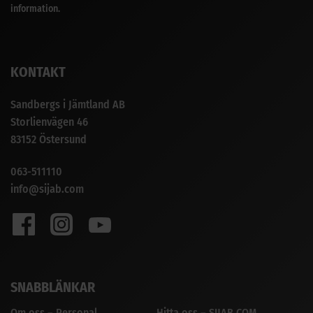
information.
KONTAKT
Sandbergs i Jämtland AB
Storlienvägen 46
83152 Östersund
063-511110
info@sijab.com
SNABBLÄNKAR
Om oss – Personal
Hitta oss – SIJAB.COM