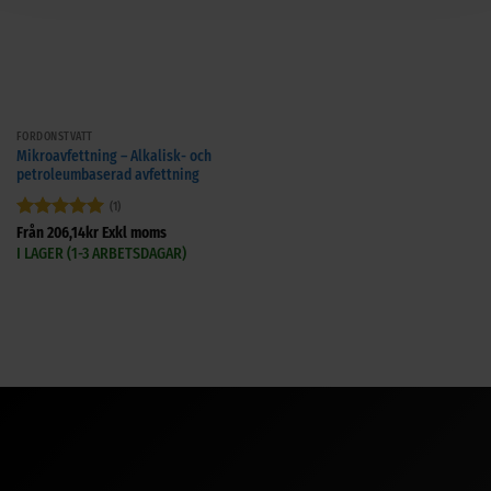
FORDONSTVÄTT
Mikroavfettning – Alkalisk- och
petroleumbaserad avfettning
(1)
Betygsatt
5
Från
206,14
kr
Exkl moms
av 5
I LAGER (1-3 ARBETSDAGAR)