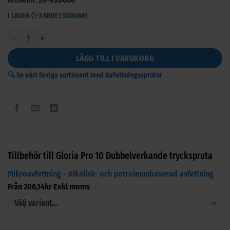
Artikelnr:
20-95.0000
I LAGER (1-3 ARBETSDAGAR)
Gloria Pro 10 Dubbelverkande tryckspruta mängd
LÄGG TILL I VARUKORG
🔍 Se vårt övriga sortiment med Avfettningssprutor
Tillbehör till Gloria Pro 10 Dubbelverkande tryckspruta
Mikroavfettning - Alkalisk- och petroleumbaserad avfettning
Från
206,14
kr
Exkl moms