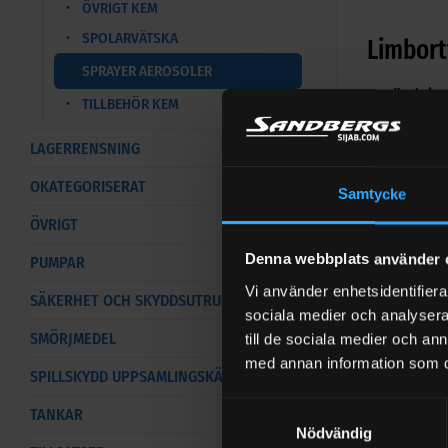
ÖVRIGT KEM
SPOLARVÄTSKA
Limbort
SPRAYER AEROSOLER
Användnin
TILLBEHÖR KEM
Upplösning o
LAGERRENSNING
Fördelar
OKATEGORISERAT
Samtycke
Kraftful
ÖVRIGT
Denna webbplats använder 
PUMPAR
Vi använder enhetsidentifierar
SÄKERHET OCH SKYDDSUTRUSTNING
Snabb up
sociala medier och analysera 
SMÖRJMEDEL
till de sociala medier och a
med annan information som du 
SPILLSKYDD UPPSAMLINGSKÄRL
Samtyckesval
TANKAR
Nödvändig