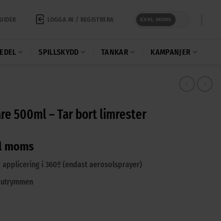
LOGGA IN / REGISTRERA
UIDER
EXKL MOMS
EDEL
SPILLSKYDD
TANKAR
KAMPANJER
re 500ml – Tar bort limrester
l moms
 applicering i 360º (endast aerosolsprayer)
a utrymmen