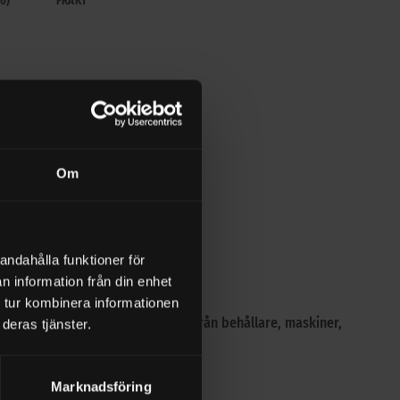
0)
FRAKT
Om
rttagare
andahålla funktioner för
n information från din enhet
 tur kombinera informationen
tifieringsetiketter, foliebokstäver från behållare, maskiner,
deras tjänster.
Marknadsföring