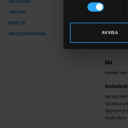
TILLSATSER
God uppl
TRATTAR
VERKTYG
AVVISA
VINTERUTRUSTNING
Mycket g
Råd
Använd inte 
Användarin
Spraya över 
Spraya prod
Upprepa pr
Kontrollera 