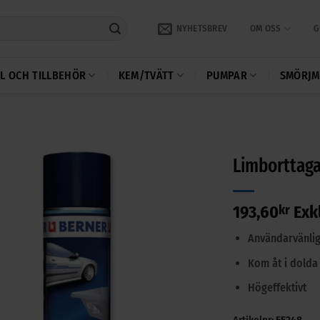
NYHETSBREV
OM OSS
G
L OCH TILLBEHÖR
KEM/TVÄTT
PUMPAR
SMÖRJM
Limborttaga
193,60
kr
Exk
Användarvänlig
Kom åt i dold
Högeffektivt
Artikelnr:
55248