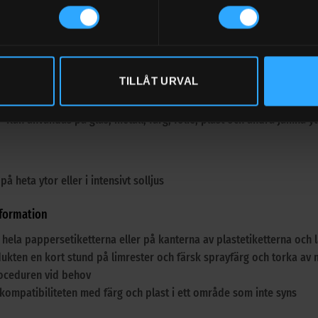
ösningskapacitet
För tuggummi, vax och beläggningar
TILLÅT URVAL
od materialkompatibilitet
Kan användas på glas, metall, färg, folie, plast och andra jämna y
på heta ytor eller i intensivt solljus
formation
hela pappersetiketterna eller på kanterna av plastetiketterna och l
ukten en kort stund på limrester och färsk sprayfärg och torka av m
oceduren vid behov
kompatibiliteten med färg och plast i ett område som inte syns