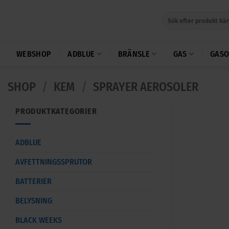
Skip
Sök
to
efter:
content
WEBSHOP
ADBLUE
BRÄNSLE
GAS
GASO
SHOP
/
KEM
/
SPRAYER AEROSOLER
PRODUKTKATEGORIER
ADBLUE
AVFETTNINGSSPRUTOR
BATTERIER
BELYSNING
BLACK WEEKS