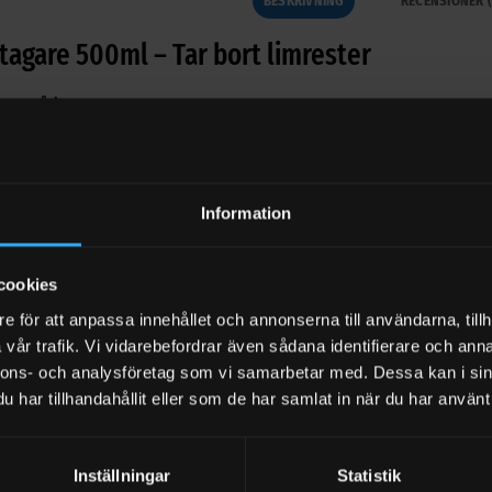
BESKRIVNING
RECENSIONER (
tagare 500ml – Tar bort limrester
gsområden
ch borttagning av limrester, etikettlim och vax
Information
l upplösning och rengöring
cookies
NSF-K3-registrerat som rengörande lösningsmedel, klister-/limbo
e för att anpassa innehållet och annonserna till användarna, tillh
plösning och rengöring
vår trafik. Vi vidarebefordrar även sådana identifierare och anna
nnons- och analysföretag som vi samarbetar med. Dessa kan i sin
Av limrester från tejp, klisteretiketter, etikettlim, prislappar, iden
har tillhandahållit eller som de har samlat in när du har använt 
tunnor, burkar, personbilar, lastbilar
Avlägsnar även trädsav och icke torkad spraymålning (akrylfärg)
Inställningar
Statistik