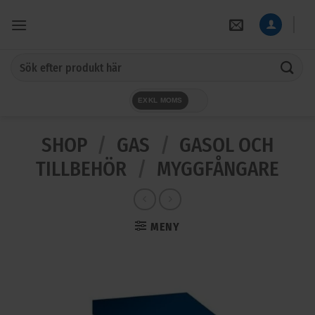
Skip
to
content
Sök
efter:
EXKL MOMS
SHOP
/
GAS
/
GASOL OCH
TILLBEHÖR
/
MYGGFÅNGARE
MENY