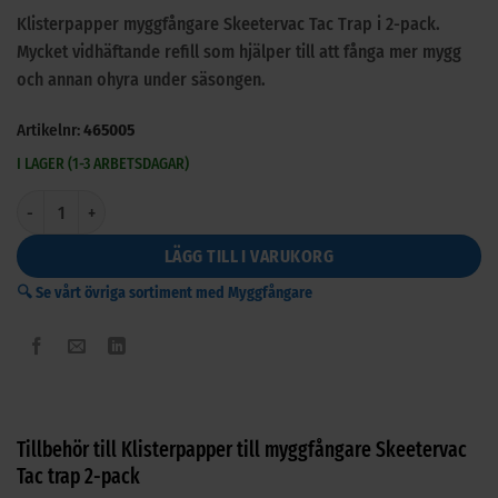
Klisterpapper myggfångare Skeetervac Tac Trap i 2-pack.
Mycket vidhäftande refill som hjälper till att fånga mer mygg
och annan ohyra under säsongen.
Artikelnr:
465005
I LAGER (1-3 ARBETSDAGAR)
Klisterpapper till myggfångare Skeetervac Tac trap 2-pack mängd
LÄGG TILL I VARUKORG
🔍 Se vårt övriga sortiment med Myggfångare
Tillbehör till Klisterpapper till myggfångare Skeetervac
Tac trap 2-pack