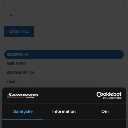
+
LÄGG TILL
BESKRIVNING
VARUMÄRKE
RECENSIONER (0)
FRAKT
Klisterpapper till myggfångare Skeetervac Tac
Trap 2-pack
Samtycke
Information
Om
Behöver du nytt klisterpapper till din myggfångare?
Skeetervac Tac Trap 2-pack är en refill med mycket