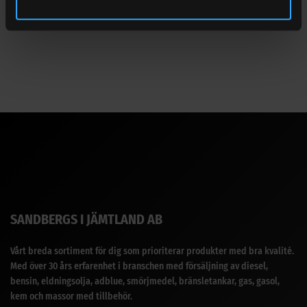
Om du är osäker på anslutning eller utförande, jämför gärna
med din befintliga utrustning innan beställning.
SANDBERGS I JÄMTLAND AB
Vårt breda sortiment för dig som prioriterar produkter med bra kvalité.
Med över 30 års erfarenhet i branschen med försäljning av diesel,
bensin, eldningsolja, adblue, smörjmedel, bränsletankar, gas, gasol,
kem och massor med tillbehör.