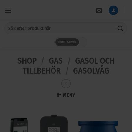
Skip
to
content
Sök
efter:
EXKL MOMS
SHOP
/
GAS
/
GASOL OCH
TILLBEHÖR
/
GASOLVÅG
MENY