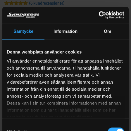
(
6
kundrecensioner)
Betygsatt
6
800
kr
Exkl moms
4.67
av 5
baserat på
kundrecensioner
kr
Delbetalning från
112
/månad
Samtycke
Information
Om
Gasolvåg med bluetooth – iGasView används för att hålla koll
på gasnivån i gasolflaskan. Kontrollera kompatibilitet med
Denna webbplats använder cookies
den flaska och app eller utrustning som ska användas.
Vi använder enhetsidentifierare för att anpassa innehållet
Artikelnr:
G900-001
och annonserna till användarna, tillhandahålla funktioner
för sociala medier och analysera vår trafik. Vi
BESTÄLLD TILL LAGER
vidarebefordrar även sådana identifierare och annan
Vill du få ett meddelande när denna produkt är tillbaka i
information från din enhet till de sociala medier och
lager?
annons- och analysföretag som vi samarbetar med.
Dessa kan i sin tur kombinera informationen med annan
information som du har tillhandahållit eller som de har
samlat in när du har använt deras tjänster.
AVISERA MIG
Samtyckesval