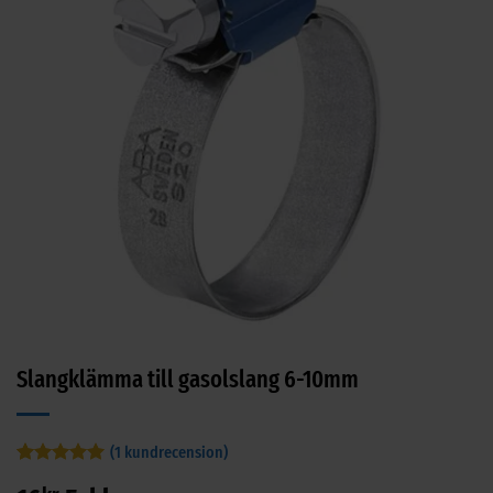
Slangklämma till gasolslang 6-10mm
(
1
kundrecension)
Betygsatt
1
5