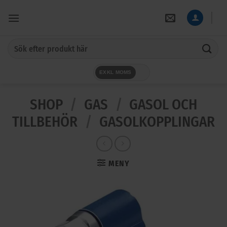
Skip
to
content
Sök
efter:
EXKL MOMS
SHOP
/
GAS
/
GASOL OCH
TILLBEHÖR
/
GASOLKOPPLINGAR
MENY