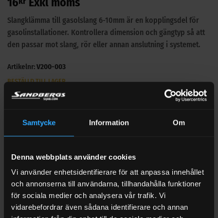
16
kr
Exkl moms
av 5
baserat på
kundrecension
Slangklämma till gasolslang 6-10mm är en kopplingsdel för
gasolinstallationer. Kontrollera dimension och gängtyp så att
den passar mot slang, rör eller annan anslutning i systemet.
Artikelnr:
V200-003
BESTÄLLD TILL LAGER
Slangklämma till gasolslang 6-10mm mängd
LÄGG TILL I VARUKORG
Samtycke
Information
Om
🔍 Se vårt övriga sortiment med Gasolkopplingar
Denna webbplats använder cookies
Vi använder enhetsidentifierare för att anpassa innehållet
och annonserna till användarna, tillhandahålla funktioner
för sociala medier och analysera vår trafik. Vi
vidarebefordrar även sådana identifierare och annan