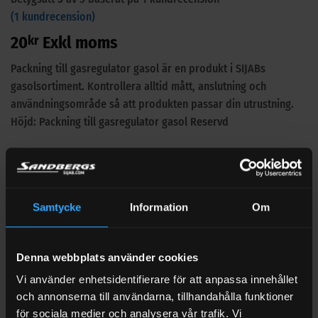
(
1
kundrecension)
20
kr
Exkl moms
Packning till gasregulator gasol är en produkt i SIJABs
gasolsortiment. Kontrollera alltid mått, anslutning och
användningsområde så att produkten passar din utrustning.
Höjd: Packning till gasregulator gasol Reservd
Artikelnr:
A300-999
I LAGER (1-3 ARBETSDAGAR)
Packning till gasregulator gasol mängd
Samtycke
Information
Om
LÄGG TILL I VARUKORG
Denna webbplats använder cookies
🔍 Se vårt övriga sortiment med Gasolkopplingar
Vi använder enhetsidentifierare för att anpassa innehållet
och annonserna till användarna, tillhandahålla funktioner
för sociala medier och analysera vår trafik. Vi