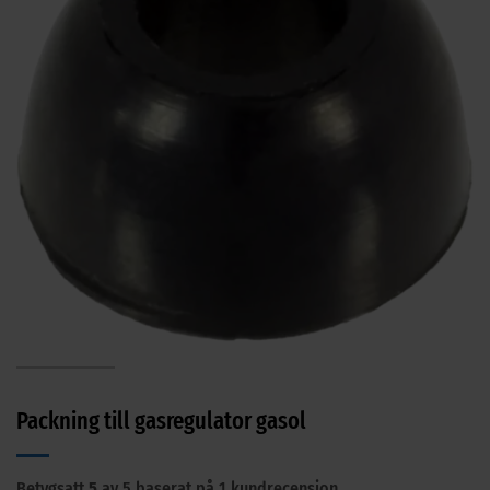
Packning till gasregulator gasol
Betygsatt
5
av 5 baserat på
1
kundrecension