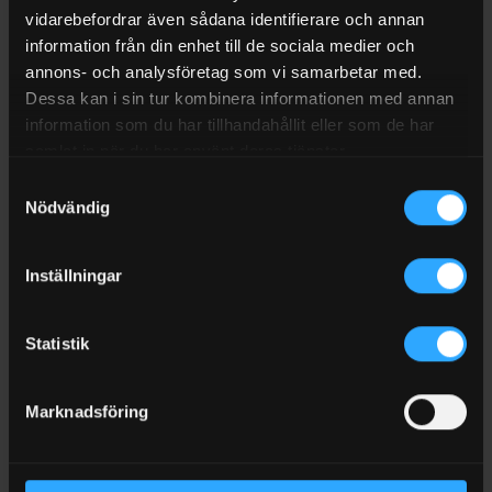
vidarebefordrar även sådana identifierare och annan
information från din enhet till de sociala medier och
annons- och analysföretag som vi samarbetar med.
Dessa kan i sin tur kombinera informationen med annan
BESKRIVNING
information som du har tillhandahållit eller som de har
RECENSIONER (1)
samlat in när du har använt deras tjänster.
FRAKT
Samtyckesval
Nödvändig
Packning till gasregulator gasol är en produkt i SIJABs
gasolsortiment. Kontrollera alltid mått, anslutning och
användningsområde så att produkten passar din utrustning.
Inställningar
Specifikationer
Statistik
Höjd: Packning till gasregulator gasol Reservd
Om du är osäker på anslutning eller utförande, jämför gärna
Marknadsföring
med din befintliga utrustning innan beställning.