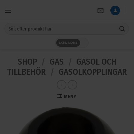
Skip
to
content
Sök
efter:
EXKL MOMS
SHOP
/
GAS
/
GASOL OCH
TILLBEHÖR
/
GASOLKOPPLINGAR
MENY