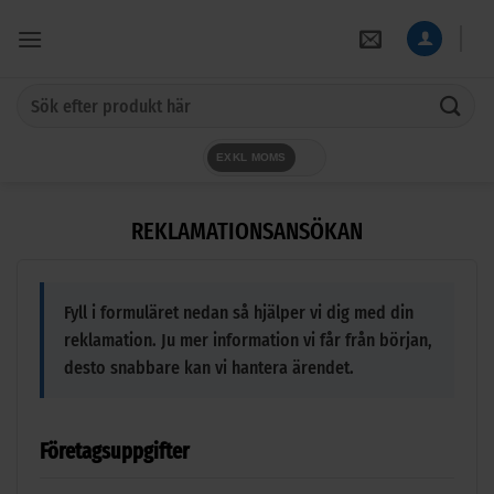
Skip
to
content
Sök
efter:
EXKL MOMS
REKLAMATIONSANSÖKAN
Fyll i formuläret nedan så hjälper vi dig med din
reklamation. Ju mer information vi får från början,
desto snabbare kan vi hantera ärendet.
Företagsuppgifter