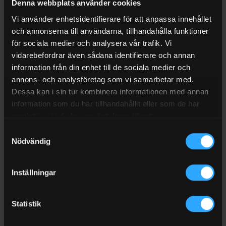
Orsak till reklamation
Denna webbplats använder cookies
Vi använder enhetsidentifierare för att anpassa innehållet
och annonserna till användarna, tillhandahålla funktioner
för sociala medier och analysera vår trafik. Vi
vidarebefordrar även sådana identifierare och annan
information från din enhet till de sociala medier och
annons- och analysföretag som vi samarbetar med.
Dessa kan i sin tur kombinera informationen med annan
information som du har tillhandahållit eller som de har
Bifoga bilder eller dokument
samlat in när du har använt deras tjänster.
Samtyckesval
Bifoga gärna bilder på felet, produktens etikett,
Nödvändig
serienummer, batchnummer eller annan dokumentation
som hjälper oss att bedöma ärendet.
Inställningar
Accepterade filtyper: bilder, PDF och Word-dokument.
Maxstorlek: 5 MB per fil.
Statistik
Bild på felet eller skadan