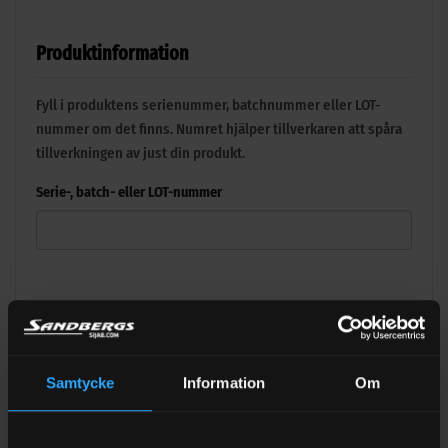
Produktinformation
Fyll i produktens serienummer, batchnummer eller LOT-
nummer om det finns. Numret hjälper tillverkaren att spåra
tillverkningen av just din produkt.
Serie-, batch- eller LOT-nummer
Beskriv reklamationen
Beskriv problemet så tydligt som möjligt. Skriv gärna vad
Samtycke
Information
Om
som har hänt, när felet uppstod och hur produkten har
använts.