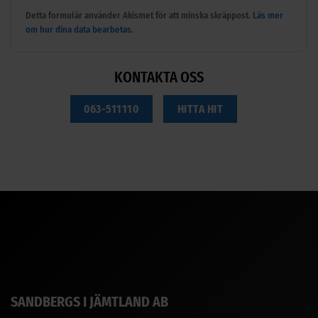
Detta formulär använder Akismet för att minska skräppost.
Läs mer
om hur dina data bearbetas.
KONTAKTA OSS
063-511110
HITTA HIT
SANDBERGS I JÄMTLAND AB