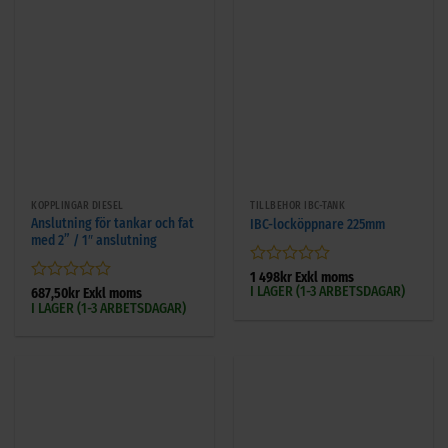
KOPPLINGAR DIESEL
TILLBEHÖR IBC-TANK
Anslutning för tankar och fat
IBC-locköppnare 225mm
med 2” / 1″ anslutning
Betygsatt
1 498
kr
Exkl moms
I LAGER (1-3 ARBETSDAGAR)
0
Betygsatt
687,50
kr
Exkl moms
I LAGER (1-3 ARBETSDAGAR)
av
0
5
av
5