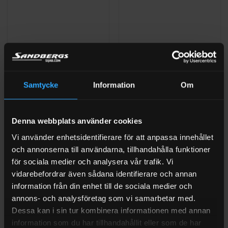
Samtycke
Information
Om
ADAPTER IBC KOPPLINGAR
ADAPTER IBC KOPPLINGAR
IBC Adapter bottenventil
IBC Adapter bottenventil
S60x6 inner – 1 1/2″
S60x6 inner – 1″
slanganslutning
slanganslutning
Denna webbplats använder cookies
(3)
Vi använder enhetsidentifierare för att anpassa innehållet
Betygsatt
Betygsatt
5
199
kr
Exkl moms
199
kr
Exkl moms
och annonserna till användarna, tillhandahålla funktioner
I LAGER (1-3 ARBETSDAGAR)
I LAGER (1-3 ARBETSDAGAR)
0
av 5
av
för sociala medier och analysera vår trafik. Vi
5
vidarebefordrar även sådana identifierare och annan
information från din enhet till de sociala medier och
annons- och analysföretag som vi samarbetar med.
Dessa kan i sin tur kombinera informationen med annan
information som du har tillhandahållit eller som de har