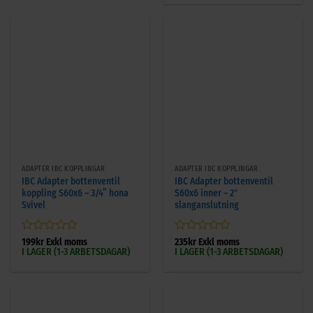
5
ADAPTER IBC KOPPLINGAR
ADAPTER IBC KOPPLINGAR
IBC Adapter bottenventil
IBC Adapter bottenventil
koppling S60x6 – 3/4” hona
S60x6 inner – 2″
Svivel
slanganslutning
Betygsatt
Betygsatt
199
kr
Exkl moms
235
kr
Exkl moms
I LAGER (1-3 ARBETSDAGAR)
I LAGER (1-3 ARBETSDAGAR)
0
0
av
av
5
5