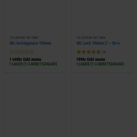
TILLBEHÖR IBC-TANK
TILLBEHÖR IBC-TANK
IBC-locköppnare 150mm
IBC Lock 150mm 2″ – 56×4
(1)
Betygsatt
Betygsatt
5
1 498
kr
Exkl moms
199
kr
Exkl moms
I LAGER (1-3 ARBETSDAGAR)
I LAGER (1-3 ARBETSDAGAR)
0
av 5
av
5