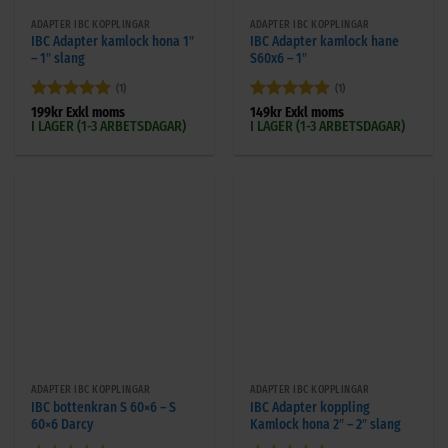
ADAPTER IBC KOPPLINGAR
ADAPTER IBC KOPPLINGAR
IBC Adapter kamlock hona 1″
IBC Adapter kamlock hane
– 1″ slang
S60x6 – 1″
(1)
(1)
Betygsatt
5
Betygsatt
5
199
kr
Exkl moms
149
kr
Exkl moms
I LAGER (1-3 ARBETSDAGAR)
I LAGER (1-3 ARBETSDAGAR)
av 5
av 5
ADAPTER IBC KOPPLINGAR
ADAPTER IBC KOPPLINGAR
IBC bottenkran S 60×6 – S
IBC Adapter koppling
60×6 Darcy
Kamlock hona 2″ – 2″ slang