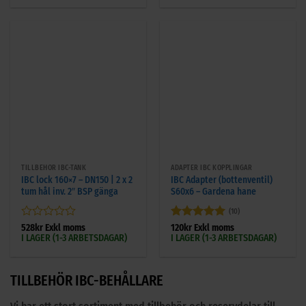
5
5
TILLBEHÖR IBC-TANK
ADAPTER IBC KOPPLINGAR
IBC lock 160×7 – DN150 | 2 x 2
IBC Adapter (bottenventil)
tum hål inv. 2″ BSP gänga
S60x6 – Gardena hane
(10)
Betygsatt
Betygsatt
5
528
kr
Exkl moms
120
kr
Exkl moms
I LAGER (1-3 ARBETSDAGAR)
I LAGER (1-3 ARBETSDAGAR)
0
av 5
av
5
TILLBEHÖR IBC-BEHÅLLARE