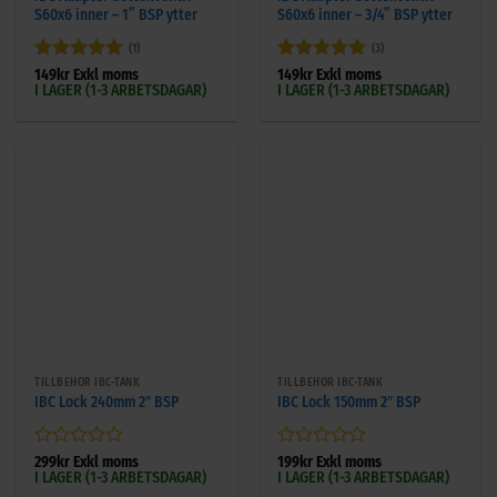
S60x6 inner – 1” BSP ytter
S60x6 inner – 3/4” BSP ytter
(1)
(3)
Betygsatt
5
Betygsatt
5
149
kr
Exkl moms
149
kr
Exkl moms
I LAGER (1-3 ARBETSDAGAR)
I LAGER (1-3 ARBETSDAGAR)
av 5
av 5
TILLBEHÖR IBC-TANK
TILLBEHÖR IBC-TANK
IBC Lock 240mm 2″ BSP
IBC Lock 150mm 2″ BSP
Betygsatt
Betygsatt
299
kr
Exkl moms
199
kr
Exkl moms
I LAGER (1-3 ARBETSDAGAR)
I LAGER (1-3 ARBETSDAGAR)
0
0
av
av