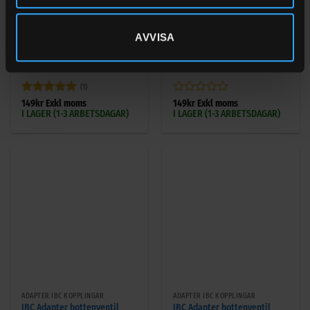
ADAPTER IBC KOPPLINGAR
ADAPTER IBC KOPPLINGAR
AVVISA
IBC Adapter bottenventil
IBC Adapter bottenventil
S60x6 inner – 1 1/2” BSP
S60x6 inner – 1 1/4” BSP
ytter
ytter
(1)
Betygsatt
5
Betygsatt
149
kr
Exkl moms
149
kr
Exkl moms
I LAGER (1-3 ARBETSDAGAR)
I LAGER (1-3 ARBETSDAGAR)
av 5
0
av
5
ADAPTER IBC KOPPLINGAR
ADAPTER IBC KOPPLINGAR
IBC Adapter bottenventil
IBC Adapter bottenventil