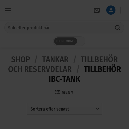
Skip
to
content
Sök
efter:
EXKL MOMS
SHOP
/
TANKAR
/
TILLBEHÖR
OCH RESERVDELAR
/
TILLBEHÖR
IBC-TANK
MENY