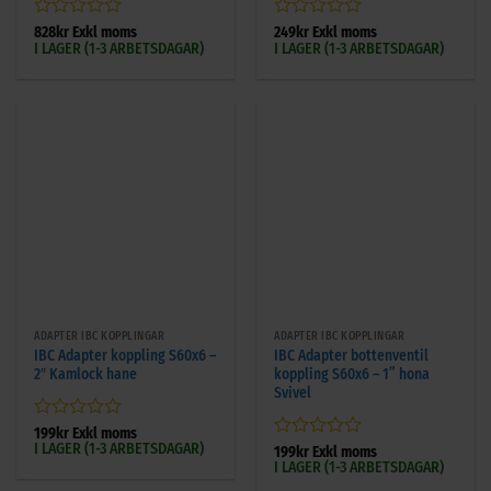
Betygsatt
Betygsatt
828
kr
Exkl moms
249
kr
Exkl moms
I LAGER (1-3 ARBETSDAGAR)
I LAGER (1-3 ARBETSDAGAR)
0
0
av
av
5
5
ADAPTER IBC KOPPLINGAR
ADAPTER IBC KOPPLINGAR
IBC Adapter koppling S60x6 –
IBC Adapter bottenventil
2″ Kamlock hane
koppling S60x6 – 1” hona
Svivel
Betygsatt
199
kr
Exkl moms
I LAGER (1-3 ARBETSDAGAR)
0
Betygsatt
199
kr
Exkl moms
av
I LAGER (1-3 ARBETSDAGAR)
0
5
av