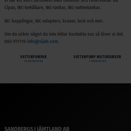
Vi har ett stort sortiment med tillbehör och reservdelar till
Cipax, IBC-behållare, IBC-tankar, IBC-vattentankar.
IBC kopplingar, IBC-adapters, kranar, lock och mer.
Om du söker något du inte hittar kontakta oss så löser vi det.
063-511110
info@sijab.com
.
VATTENPUMPAR
VATTENPUMP MOTORDRIVEN
18 PRODUKTER
7 PRODUKTER
SANDBERGS I JÄMTLAND AB