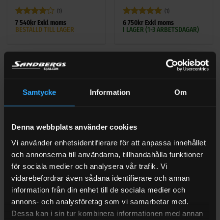
(1)
(1)
Betygsatt
Betygsatt
5
7 540
kr
Exkl moms
6 750
kr
Exkl moms
BESTÄLLD TILL LAGER
I LAGER (1-3 ARBETSDAGAR)
4
av 5
av 5
Samtycke
Information
Om
Denna webbplats använder cookies
Vi använder enhetsidentifierare för att anpassa innehållet
och annonserna till användarna, tillhandahålla funktioner
BRÄNSLETANKAR
BRÄNSLETANKAR
för sociala medier och analysera vår trafik. Vi
Dieseltank 200 Liter LÅG
Dieseltank 200 liter
Kingspan TruckMaster
Kingspan Truckmaster
vidarebefordrar även sådana identifierare och annan
information från din enhet till de sociala medier och
(3)
(4)
annons- och analysföretag som vi samarbetar med.
Betygsatt
5
Betygsatt
9 450
kr
Exkl moms
7 540
kr
Exkl moms
I LAGER (1-3 ARBETSDAGAR)
I LAGER (1-3 ARBETSDAGAR)
av 5
4.75
av 5
Dessa kan i sin tur kombinera informationen med annan