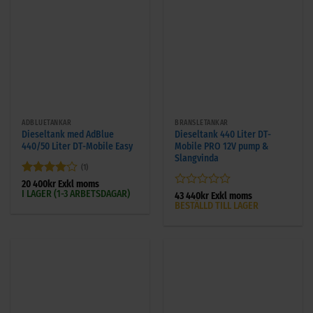
ADBLUETANKAR
BRÄNSLETANKAR
Dieseltank med AdBlue
Dieseltank 440 Liter DT-
440/50 Liter DT-Mobile Easy
Mobile PRO 12V pump &
Slangvinda
(1)
Betygsatt
20 400
kr
Exkl moms
I LAGER (1-3 ARBETSDAGAR)
4
av 5
Betygsatt
43 440
kr
Exkl moms
BESTÄLLD TILL LAGER
0
av
5