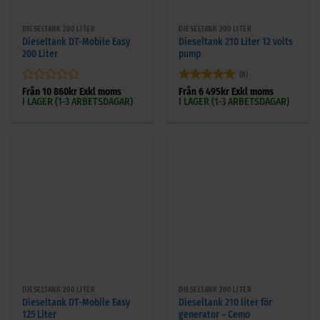
DIESELTANK 200 LITER
DIESELTANK 200 LITER
Dieseltank DT-Mobile Easy
Dieseltank 210 Liter 12 volts
200 Liter
pump
(8)
Betygsatt
Betygsatt
Från
10 860
kr
Exkl moms
Från
6 495
kr
Exkl moms
I LAGER (1-3 ARBETSDAGAR)
I LAGER (1-3 ARBETSDAGAR)
0
4.88
av 5
av
5
DIESELTANK 200 LITER
DIESELTANK 200 LITER
Dieseltank DT-Mobile Easy
Dieseltank 210 liter för
125 Liter
generator – Cemo