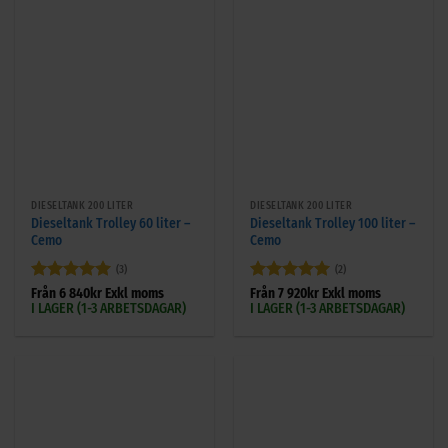
DIESELTANK 200 LITER
DIESELTANK 200 LITER
Dieseltank Trolley 60 liter –
Dieseltank Trolley 100 liter –
Cemo
Cemo
(3)
(2)
Betygsatt
5
Betygsatt
5
Från
6 840
kr
Exkl moms
Från
7 920
kr
Exkl moms
I LAGER (1-3 ARBETSDAGAR)
I LAGER (1-3 ARBETSDAGAR)
av 5
av 5