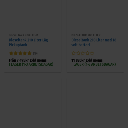
DIESELTANK 200 LITER
DIESELTANK 200 LITER
Dieseltank 210 Liter Låg
Dieseltank 210 Liter med 18
Pickuptank
volt batteri
(19)
Betygsatt
5
Betygsatt
Från
7 495
kr
Exkl moms
11 820
kr
Exkl moms
I LAGER (1-3 ARBETSDAGAR)
I LAGER (1-3 ARBETSDAGAR)
av 5
0
av
5