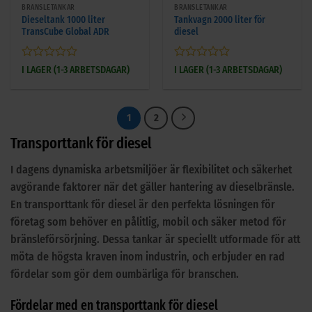
BRÄNSLETANKAR
BRÄNSLETANKAR
Dieseltank 1000 liter
Tankvagn 2000 liter för
TransCube Global ADR
diesel
Betygsatt
Betygsatt
I LAGER (1-3 ARBETSDAGAR)
I LAGER (1-3 ARBETSDAGAR)
0
0
av
av
5
5
1
2
Transporttank för diesel
I dagens dynamiska arbetsmiljöer är flexibilitet och säkerhet
avgörande faktorer när det gäller hantering av dieselbränsle.
En transporttank för diesel är den perfekta lösningen för
företag som behöver en pålitlig, mobil och säker metod för
bränsleförsörjning. Dessa tankar är speciellt utformade för att
möta de högsta kraven inom industrin, och erbjuder en rad
fördelar som gör dem oumbärliga för branschen.
Fördelar med en transporttank för diesel