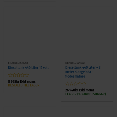
5
BRÄNSLETANKAR
BRÄNSLETANKAR
Dieseltank 440 Liter – 8
Dieseltank 440 Liter 12 volt
meter slangvinda –
flödesmätare
Betygsatt
8 995
kr
Exkl moms
BESTÄLLD TILL LAGER
0
av
Betygsatt
26 940
kr
Exkl moms
5
I LAGER (1-3 ARBETSDAGAR)
0
av
5