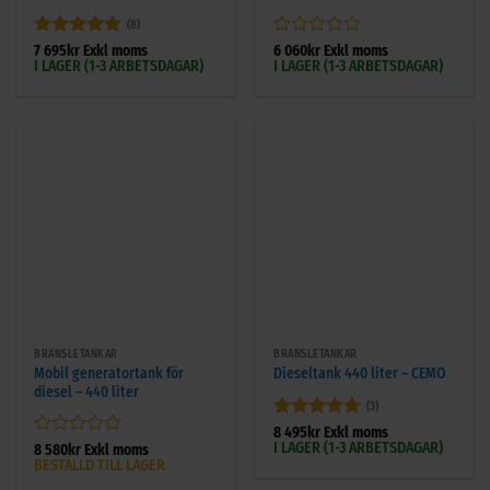
(8)
Betygsatt
5
Betygsatt
7 695
kr
Exkl moms
6 060
kr
Exkl moms
I LAGER (1-3 ARBETSDAGAR)
I LAGER (1-3 ARBETSDAGAR)
av 5
0
av
5
BRÄNSLETANKAR
BRÄNSLETANKAR
Mobil generatortank för
Dieseltank 440 liter – CEMO
diesel – 440 liter
(3)
Betygsatt
5
8 495
kr
Exkl moms
I LAGER (1-3 ARBETSDAGAR)
av 5
Betygsatt
8 580
kr
Exkl moms
BESTÄLLD TILL LAGER
0
av