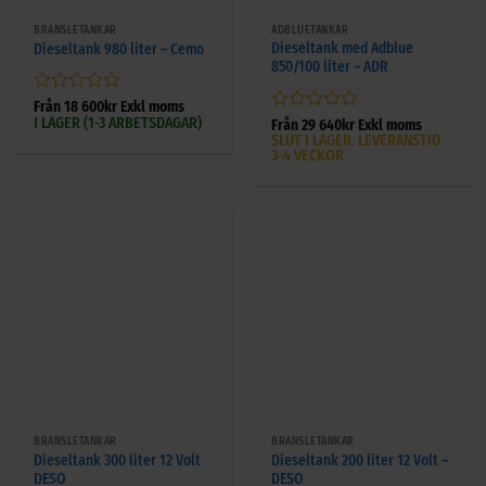
BRÄNSLETANKAR
ADBLUETANKAR
Dieseltank med Adblue
Dieseltank 980 liter – Cemo
850/100 liter – ADR
Betygsatt
Från
18 600
kr
Exkl moms
I LAGER (1-3 ARBETSDAGAR)
0
Betygsatt
Från
29 640
kr
Exkl moms
SLUT I LAGER. LEVERANSTID
av
0
3-4 VECKOR
5
av
5
BRÄNSLETANKAR
BRÄNSLETANKAR
Dieseltank 300 liter 12 Volt
Dieseltank 200 liter 12 Volt –
DESO
DESO