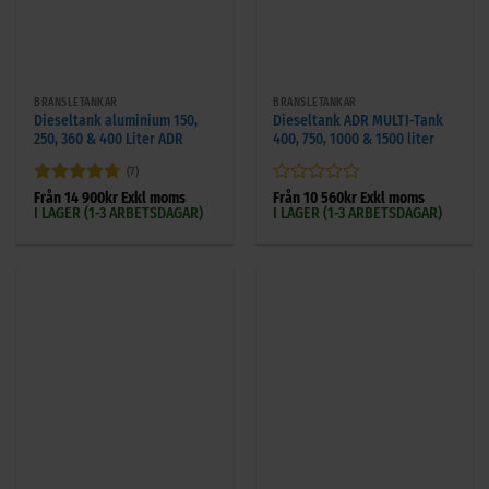
BRÄNSLETANKAR
BRÄNSLETANKAR
Dieseltank aluminium 150,
Dieseltank ADR MULTI-Tank
250, 360 & 400 Liter ADR
400, 750, 1000 & 1500 liter
(7)
Betygsatt
Betygsatt
Från
14 900
kr
Exkl moms
Från
10 560
kr
Exkl moms
I LAGER (1-3 ARBETSDAGAR)
I LAGER (1-3 ARBETSDAGAR)
4.71
av 5
0
av
5