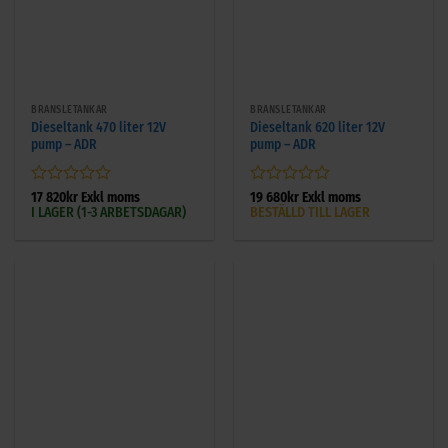
BRÄNSLETANKAR
BRÄNSLETANKAR
Dieseltank 470 liter 12V
Dieseltank 620 liter 12V
pump – ADR
pump – ADR
Betygsatt
Betygsatt
17 820
kr
Exkl moms
19 680
kr
Exkl moms
I LAGER (1-3 ARBETSDAGAR)
BESTÄLLD TILL LAGER
0
0
av
av
5
5