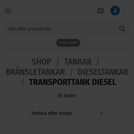
Skip
to
content
Sök
efter:
EXKL MOMS
SHOP
/
TANKAR
/
BRÄNSLETANKAR
/
DIESELTANKAR
/
TRANSPORTTANK DIESEL
MENY