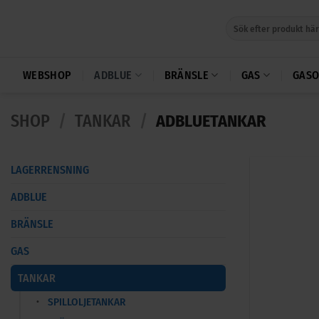
Skip
Sök
to
efter:
content
WEBSHOP
ADBLUE
BRÄNSLE
GAS
GASO
SHOP
/
TANKAR
/
ADBLUETANKAR
LAGERRENSNING
ADBLUE
BRÄNSLE
GAS
TANKAR
SPILLOLJETANKAR