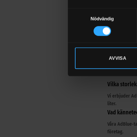
Adblue-pumpar 
Samtyckesval
Nödvändig
Guide: Adblue 
Se även våra
d
AVVISA
FAQ
Vilka storle
Vi erbjuder AdB
liter.
Vad kännete
Våra AdBlue-ta
företag.