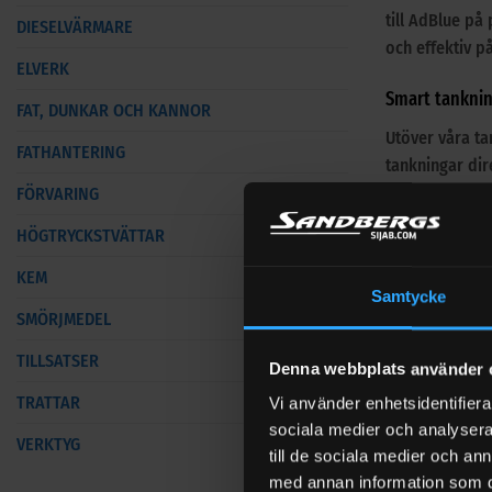
till AdBlue på 
DIESELVÄRMARE
och effektiv på
ELVERK
Smart tankni
FAT, DUNKAR OCH KANNOR
Utöver våra ta
FATHANTERING
tankningar di
FÖRVARING
Sammanfattn
HÖGTRYCKSTVÄTTAR
Med vårt sorti
KEM
Samtycke
• Transportabl
SMÖRJMEDEL
• Stationära l
TILLSATSER
Denna webbplats använder 
• Integrerade 
TRATTAR
Vi använder enhetsidentifierar
• Möjlighet til
sociala medier och analysera 
VERKTYG
till de sociala medier och a
Köp AdBlue til
med annan information som du 