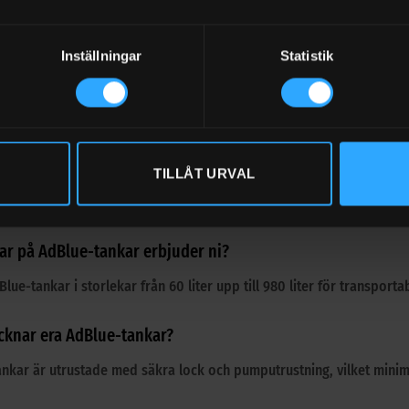
till tankar
Inställningar
Statistik
lagring och hantering
ieseltankar
för ett komplett utbud av bränsle- och vätskehantering.
TILLÅT URVAL
kar på AdBlue-tankar erbjuder ni?
lue-tankar i storlekar från 60 liter upp till 980 liter för transporta
cknar era AdBlue-tankar?
nkar är utrustade med säkra lock och pumputrustning, vilket minimera