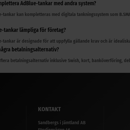
plettera AdBlue-tankar med andra system?
e-tankar kan kompletteras med digitala tankningssystem som B.SMART
e-tankar lämpliga för företag?
e-tankar är designade för att uppfylla gällande krav och är idealiska
några betalningsalternativ?
 flera betalningsalternativ inklusive Swish, kort, banköverföring, de
KONTAKT
Sandbergs i Jämtland AB
Storlienvägen 46