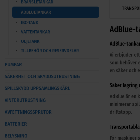
BRÄNSLETANKAR
TRANSPO
ADBLUETANKAR
IBC-TANK
AdBlue-t
VATTENTANKAR
OLJETANK
AdBlue-tankar
TILLBEHÖR OCH RESERVDELAR
Vi erbjuder ett
som behöver en
PUMPAR
en säker och e
SÄKERHET OCH SKYDDSUTRUSTNING
Säker lagring o
SPILLSKYDD UPPSAMLINGSKÄRL
AdBlue är en k
VINTERUTRUSTNING
minimerar spil
driftstopp.
AVFETTNINGSSPRUTOR
BATTERIER
Transportabla
BELYSNING
För maskiner s