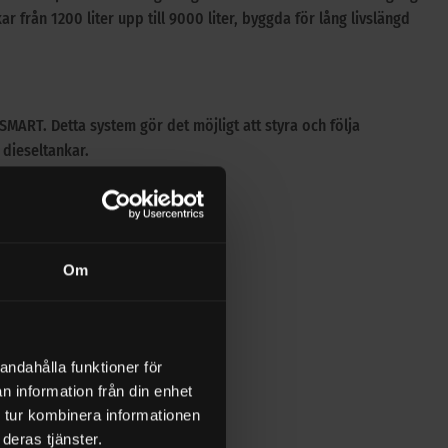
r från 1200 liter upp till 9000 liter, byggda för lång livslängd
ART. Detta system gör det möjligt att styra och följa
dieseltankar.
Om
andahålla funktioner för
n information från din enhet
 tur kombinera informationen
deras tjänster.