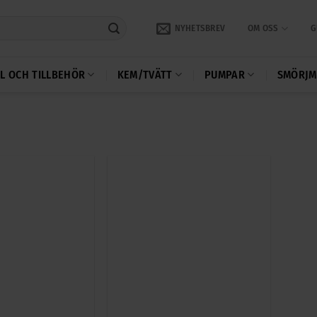
NYHETSBREV
OM OSS
G
L OCH TILLBEHÖR
KEM/TVÄTT
PUMPAR
SMÖRJM