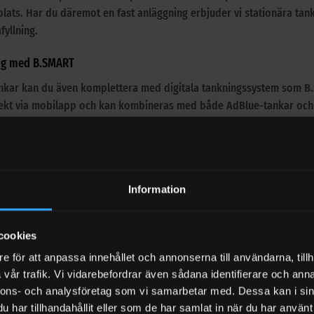
plats. Har du däremot en fast anläggning erbjuder vi stationära tanka
fyllning.
ng med B.SMART
nkar kan du även komplettera med digitala tankningssystem som B.SM
rekt via mobilapp och kan kombineras med både AdBlue-tankar och 
ing
ment av AdBlue-tankar får du:
Information
a tankar på 60–980 liter
ösningar på 1000–9000 liter
cookies
pumpar för enkel tankning
e för att anpassa innehållet och annonserna till användarna, tillh
l smarta digitala tankningssystem
vår trafik. Vi vidarebefordrar även sådana identifierare och anna
nnons- och analysföretag som vi samarbetar med. Dessa kan i sin
l din tank
har tillhandahållit eller som de har samlat in när du har använt 