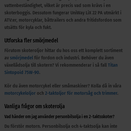
vattenbeständighet, vilket är precis vad som krävs i en
skoterboggis. Dessutom fungerar UniWay LiX 22 PA utmärkt i
ATV:er, motorcyklar, båttrailers och andra fritidsfordon som
utsätts för kyla och fukt.
Utforska fler smörjmedel
Förutom skoteroljor hittar du hos oss ett komplett sortiment
av
smörjmedel
för fordon och industri. Behöver du även
växellådsolja till skotern? Vi rekommenderar i så fall
Titan
Sintopoid 75W-90
.
Kör du även motorcykel eller småmaskiner? Kolla då in våra
motorcykeloljor
och
2-taktoljor för motorsåg och trimmer
.
Vanliga frågor om skoterolja
Vad händer om jag använder personbilsolja i en 2-taktsskoter?
Du förstör motorn. Personbilsolja och 4-taktsolja kan inte