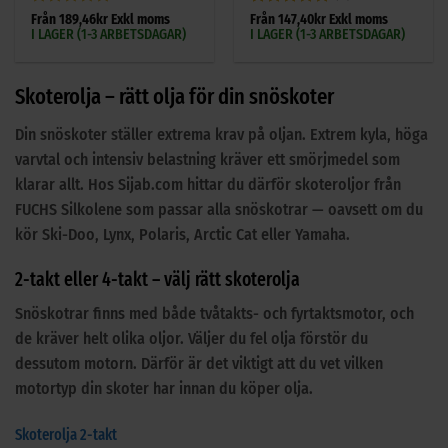
Betygsatt
Betygsatt
5
Från
189,46
kr
Exkl moms
Från
147,40
kr
Exkl moms
I LAGER (1-3 ARBETSDAGAR)
I LAGER (1-3 ARBETSDAGAR)
0
av 5
av
5
Skoterolja – rätt olja för din snöskoter
Din snöskoter ställer extrema krav på oljan. Extrem kyla, höga
varvtal och intensiv belastning kräver ett smörjmedel som
klarar allt. Hos Sijab.com hittar du därför skoteroljor från
FUCHS Silkolene som passar alla snöskotrar — oavsett om du
kör Ski-Doo, Lynx, Polaris, Arctic Cat eller Yamaha.
2-takt eller 4-takt – välj rätt skoterolja
Snöskotrar finns med både tvåtakts- och fyrtaktsmotor, och
de kräver helt olika oljor. Väljer du fel olja förstör du
dessutom motorn. Därför är det viktigt att du vet vilken
motortyp din skoter har innan du köper olja.
Skoterolja 2-takt