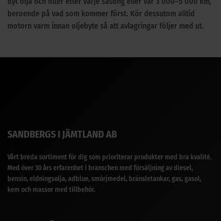
Byt olja och filter efter varje säsong eller var 3 000–5 000 km,
beroende på vad som kommer först. Kör dessutom alltid
motorn varm innan oljebyte så att avlagringar följer med ut.
SANDBERGS I JÄMTLAND AB
Vårt breda sortiment för dig som prioriterar produkter med bra kvalité.
Med över 30 års erfarenhet i branschen med försäljning av diesel,
bensin, eldningsolja, adblue, smörjmedel, bränsletankar, gas, gasol,
kem och massor med tillbehör.