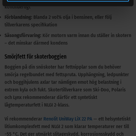
kontinuerligt
Förblandning:
Blanda 2 vol% olja i bensinen, eller följ
tillverkarens specifikation
Säsongsförvaring:
Kör motorn varm innan du ställer in skotern
– det minskar därmed kondens
Smörjfett för skoterboggien
Boggien på din snöskoter har fettnipplar som du behöver
smörja regelbundet med fettspruta. Upphängning, ledpunkter
och boggihjulens axlar tar nämligen emot hög belastning i
extrem kyla och fukt. Skotertillverkare som Ski-Doo, Polaris
och Lynx rekommenderar därför ett syntetiskt
lågtemperaturfett i NLGI 2-klass.
Vi rekommenderar
Renolit UniWay LiX 22 PA
— ett helsyntetiskt
litiumkomplexfett med NLGI 2 som klarar temperaturer ner till
−55 °C. Det ger utmärkt slitageskydd, korrosionsskydd och