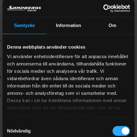
rökutveckling — du tappar dessutom prestanda inom alla
oljans fem uppgifter: sämre smörjning, sämre kylning, sämre
rengöring, sämre tätning och sämre rostskydd. Följande
Samtycke
Information
Om
faktorer gör att skoterolja skiljer sig från övriga motoroljor:
Extrem kyla
– oljan måste flöda och smörja vid temperaturer
Denna webbplats använder cookies
långt under noll
Vi använder enhetsidentifierare för att anpassa innehållet
Höga varvtal
– du kör ofta skotern nära maxvarv under längre
och annonserna till användarna, tillhandahålla funktioner
perioder
för sociala medier och analysera vår trafik. Vi
Kondens och fukt
– korta körningar och temperaturväxlingar
vidarebefordrar även sådana identifierare och annan
skapar kondens i motorn
information från din enhet till de sociala medier och
annons- och analysföretag som vi samarbetar med.
Ren förbränning
– särskilt viktigt för 2-taktsmotorer där oljan
Dessa kan i sin tur kombinera informationen med annan
förbränns med bränslet
information som du har tillhandahållit eller som de har
samlat in när du har använt deras tjänster.
Rätt skoterolja minskar alltså slitage, förhindrar avlagringar
och förlänger motorns livslängd.
Samtyckesval
Nödvändig