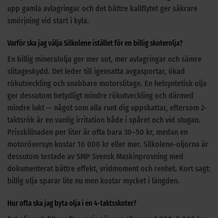
upp gamla avlagringar och det bättre kallflytet ger säkrare
smörjning vid start i kyla.
Varför ska jag välja Silkolene istället för en billig skoterolja?
En billig mineralolja ger mer sot, mer avlagringar och sämre
slitageskydd. Det leder till igensatta avgasportar, ökad
rökutveckling och snabbare motorslitage. En helsyntetisk olja
ger dessutom betydligt mindre rökutveckling och därmed
mindre lukt — något som alla runt dig uppskattar, eftersom 2-
taktsrök är en vanlig irritation både i spåret och vid stugan.
Prisskillnaden per liter är ofta bara 30–50 kr, medan en
motoröversyn kostar 10 000 kr eller mer. Silkolene-oljorna är
dessutom testade av SMP Svensk Maskinprovning med
dokumenterat bättre effekt, vridmoment och renhet. Kort sagt:
billig olja sparar lite nu men kostar mycket i längden.
Hur ofta ska jag byta olja i en 4-taktsskoter?