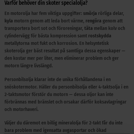
Varför behöver din skoter specialolja?
En motorolja har fem viktiga uppgifter:
smörja
rörliga delar,
kyla
motorn genom att leda bort värme,
rengöra
genom att
transportera bort sot och föroreningar,
täta
mellan kolv och
cylindervägg för bästa kompression samt
rostskydda
metallytorna mot fukt och korrosion. En helsyntetisk
skoterolja ger bäst resultat på samtliga dessa egenskaper —
den kostar mer per liter, men eliminerar problem och ger
motorn längre livslängd.
Personbilsolja klarar inte de unika förhållandena i en
snöskotermotor. Häller du personbilsolja eller 4-taktsolja i en
2-taktsmotor förstör du motorn — dessa oljor kan inte
förbrännas med bränslet och orsakar därför koksavlagringar
och motorhaveri.
Väljer du däremot en billig mineralolja för 2-takt får du inte
bara problem med igensatta avgasportar och ökad