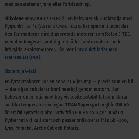
med separatsmörjning eller förblandning.
Silkolene Snow PRO 2 E-TEC
är en helsyntetisk 2-taktsolja med
flytpunkt −57 °C (ASTM D7346). FUCHS har speciellt utvecklat
den för moderna direktinsprutade motorer som Rotax E-TEC,
men den fungerar samtidigt utmärkt i andra vätske- och
luftkylda 2-taktsmotorer. Läs mer i
produktbladet med
testresultat (PDF)
.
Skoterolja 4-takt
En fyrtaktsskoter har en separat oljesump — precis som en bil
— där oljan cirkulerar kontinuerligt genom motorn. Här
behöver du en olja med hög viskositetsstabilitet som klarar
snabba temperaturväxlingar.
TITAN Supersyn Longlife 0W-40
är ett fullsyntetiskt alternativ från FUCHS som ger utmärkt
flytbarhet vid kall start och passar snöskotrar från Ski-Doo,
Lynx, Yamaha, Arctic Cat och Polaris.