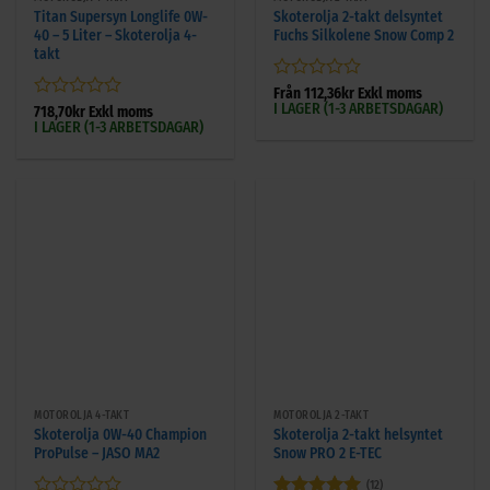
Titan Supersyn Longlife 0W-
Skoterolja 2-takt delsyntet
40 – 5 Liter – Skoterolja 4-
Fuchs Silkolene Snow Comp 2
takt
Betygsatt
Från
112,36
kr
Exkl moms
I LAGER (1-3 ARBETSDAGAR)
0
Betygsatt
718,70
kr
Exkl moms
av
I LAGER (1-3 ARBETSDAGAR)
0
5
av
5
MOTOROLJA 4-TAKT
MOTOROLJA 2-TAKT
Skoterolja 0W-40 Champion
Skoterolja 2-takt helsyntet
ProPulse – JASO MA2
Snow PRO 2 E-TEC
(12)