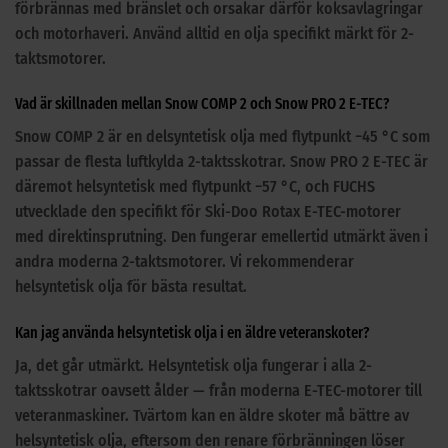
förbrännas med bränslet och orsakar därför koksavlagringar
och motorhaveri. Använd alltid en olja specifikt märkt för 2-
taktsmotorer.
Vad är skillnaden mellan Snow COMP 2 och Snow PRO 2 E-TEC?
Snow COMP 2 är en delsyntetisk olja med flytpunkt −45 °C som
passar de flesta luftkylda 2-taktsskotrar. Snow PRO 2 E-TEC är
däremot helsyntetisk med flytpunkt −57 °C, och FUCHS
utvecklade den specifikt för Ski-Doo Rotax E-TEC-motorer
med direktinsprutning. Den fungerar emellertid utmärkt även i
andra moderna 2-taktsmotorer. Vi rekommenderar
helsyntetisk olja för bästa resultat.
Kan jag använda helsyntetisk olja i en äldre veteranskoter?
Ja, det går utmärkt. Helsyntetisk olja fungerar i alla 2-
taktsskotrar oavsett ålder — från moderna E-TEC-motorer till
veteranmaskiner. Tvärtom kan en äldre skoter må bättre av
helsyntetisk olja, eftersom den renare förbränningen löser