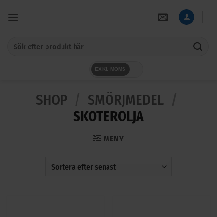
Skip
to
content
Sök
efter:
EXKL MOMS
SHOP
/
SMÖRJMEDEL
/
SKOTEROLJA
MENY