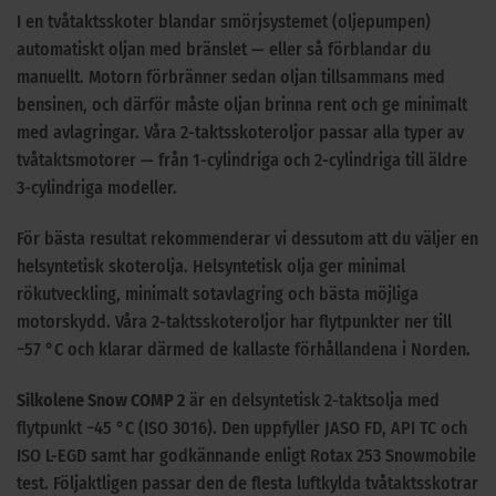
I en tvåtaktsskoter blandar smörjsystemet (oljepumpen)
automatiskt oljan med bränslet — eller så förblandar du
manuellt. Motorn förbränner sedan oljan tillsammans med
bensinen, och därför måste oljan brinna rent och ge minimalt
med avlagringar. Våra 2-taktsskoteroljor passar alla typer av
tvåtaktsmotorer — från 1-cylindriga och 2-cylindriga till äldre
3-cylindriga modeller.
För bästa resultat rekommenderar vi dessutom att du väljer en
helsyntetisk skoterolja. Helsyntetisk olja ger minimal
rökutveckling, minimalt sotavlagring och bästa möjliga
motorskydd. Våra 2-taktsskoteroljor har flytpunkter ner till
−57 °C och klarar därmed de kallaste förhållandena i Norden.
Silkolene Snow COMP 2
är en delsyntetisk 2-taktsolja med
flytpunkt −45 °C (ISO 3016). Den uppfyller JASO FD, API TC och
ISO L-EGD samt har godkännande enligt Rotax 253 Snowmobile
test. Följaktligen passar den de flesta luftkylda tvåtaktsskotrar