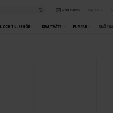
NYHETSBREV
OM OSS
G
L OCH TILLBEHÖR
KEM/TVÄTT
PUMPAR
SMÖRJM
+
+