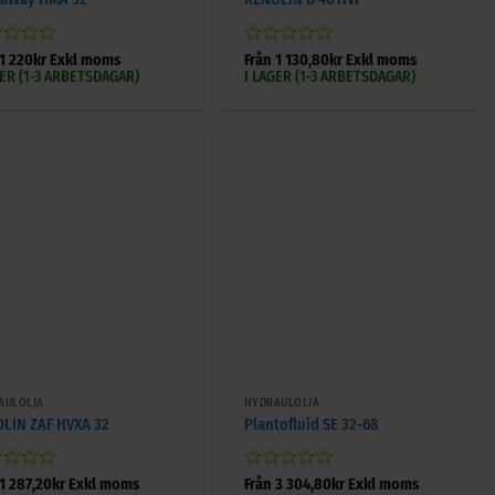
gsatt
Betygsatt
1 220
kr
Exkl moms
Från
1 130,80
kr
Exkl moms
0
GER (1-3 ARBETSDAGAR)
I LAGER (1-3 ARBETSDAGAR)
av
5
+
AULOLJA
HYDRAULOLJA
LIN ZAF HVXA 32
Plantofluid SE 32-68
gsatt
Betygsatt
1 287,20
kr
Exkl moms
Från
3 304,80
kr
Exkl moms