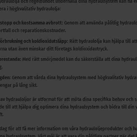
 hydraulolja och regelbundet underhålla dina hydraulsystem kan ha e
ra i högkvalitativ hydraulolja:
ftstopp och kostsamma avbrott:
Genom att använda pålitlig hydraul
rtfall och reparationskostnader.
förbrukning och koldioxidutsläpp:
Rätt hydraulolja kan hjälpa till a
rna utan även minskar ditt företags koldioxidavtryck.
prestanda:
Med rätt smörjmedel kan du säkerställa att dina hydraul
g.
ngden:
Genom att vårda dina hydraulsystem med högkvalitativ hydrau
pengar på lång sikt.
 av hydrauloljor är utformat för att möta dina specifika behov och sä
de till att hjälpa dig optimera dina hydraulsystem och bidra till di
t.
dag för att få mer information om våra hydrauloljeprodukter och hu
 dina hydraulsystem. Vårt mål är att vara din pålitliga partner när de