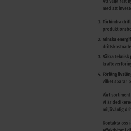
Att välja rätt
med att investe
Förhindra dri
produktionsbo
Minska energi
driftskostnade
Säkra teknisk 
kraftöverförin
Förläng livslä
vilket sparar 
Vårt sortiment
Vi är dedikera
miljövänlig drif
Kontakta oss i
effektivitet i