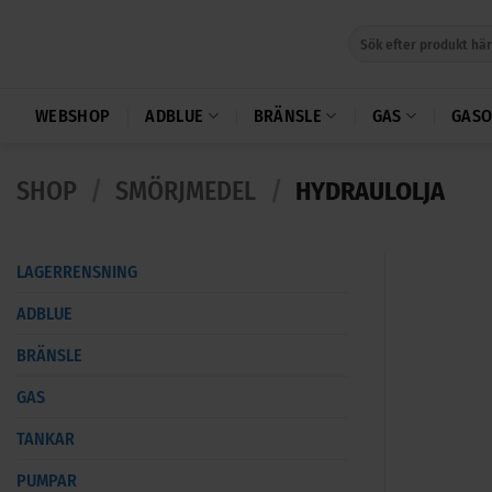
Skip
Sök
to
efter:
content
WEBSHOP
ADBLUE
BRÄNSLE
GAS
GASO
SHOP
/
SMÖRJMEDEL
/
HYDRAULOLJA
LAGERRENSNING
ADBLUE
BRÄNSLE
GAS
TANKAR
PUMPAR