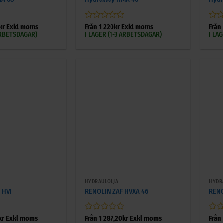
Betygsatt
Bety
kr
Exkl moms
Från
1 220
kr
Exkl moms
Från
0
0
 ARBETSDAGAR)
I LAGER (1-3 ARBETSDAGAR)
I LA
av
av
5
5
+
+
HYDRAULOLJA
HYDR
 HVI
RENOLIN ZAF HVXA 46
RENO
Betygsatt
Bety
kr
Exkl moms
Från
1 287,20
kr
Exkl moms
Från