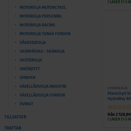
0
I LAGER (1-3
av
MOTOROLJA MOTORCYKEL
5
MOTOROLJA PERSONBIL
MOTOROLJA RACING
MOTOROLJA TUNGA FORDON
SÅGKEDJEOLJA
SKÄRVÄTSKA - SKÄROLJA
SKOTEROLJA
SMÖRJFETT
SPRAYER
+
VÄXELLÅDSOLJA INDUSTRI
HYDRAULOLJA
Plantohyd SE
VÄXELLÅDSOLJA FORDON
HydraWay BI
ÖVRIGT
Betygsatt
Från
2 528,80
TILLSATSER
0
I LAGER (1-3
av
TRATTAR
5