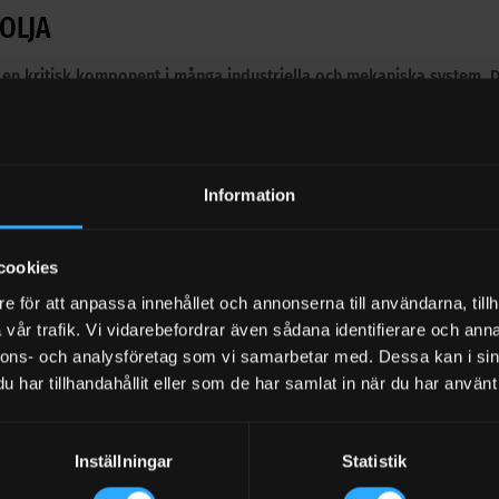
OLJA
 en kritisk komponent i många industriella och mekaniska system. Des
 maskiner och utrustning. I denna artikel utforskar vi hydrauloljans
kter för att maximera dess prestanda och livslängd.
draulolja?
Information
om ofta anses vara systemets livblod, är en specialdesignad vätska 
tt tåla höga tryck och temperaturer samtidigt som den minskar frik
cookies
e för att anpassa innehållet och annonserna till användarna, tillh
raulolja
vår trafik. Vi vidarebefordrar även sådana identifierare och anna
nnons- och analysföretag som vi samarbetar med. Dessa kan i sin
a typer av hydraulolja tillgängliga på marknaden, var och en utforma
har tillhandahållit eller som de har samlat in när du har använt 
 Hydraulolja: Den vanligaste typen, gjord från raffinerade petrol
aulolja: Erbjuder förbättrad prestanda vid extrema temperaturer 
Inställningar
Statistik
brytbar Hydraulolja: Idealisk för användning i miljökänsliga område