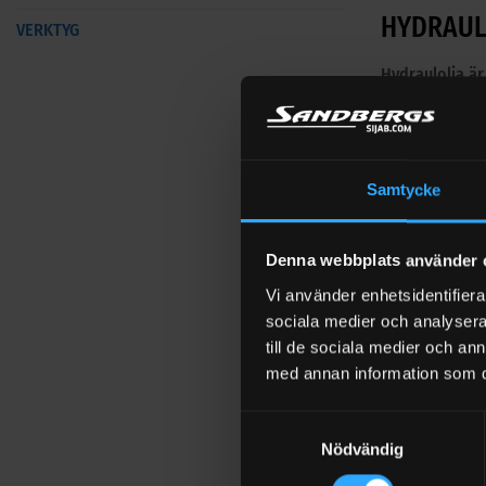
HYDRAUL
VERKTYG
Hydraulolja är
av hydrauliska
underhållsaspe
Vad är hy
Samtycke
Hydraulolja, s
utformad för a
Denna webbplats använder 
Vi använder enhetsidentifierar
Typer av Hyd
sociala medier och analysera 
till de sociala medier och a
Det finns fler
med annan information som du 
Mineralbaserad
Samtyckesval
Syntetisk Hydr
Nödvändig
Biologiskt ned