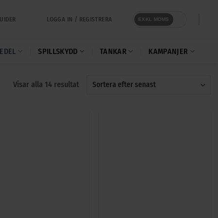
LOGGA IN / REGISTRERA
UIDER
EXKL MOMS
EDEL
SPILLSKYDD
TANKAR
KAMPANJER
Sortera
Visar alla 14 resultat
efter
senaste
+