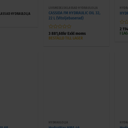
LIVSMEDELSKLASSAD HYDRAULOLJA
HYDR
CASSIDA FM HYDRAULIC OIL 32,
HYDR
LASSAD HYDRAULOLJA
22 L (Vitoljebaserad)
Bety
2 11
0
I LA
Betygsatt
3 881,68
kr
Exkl moms
av
0
BESTÄLLD TILL LAGER
5
av
5
+
+
HYDRAULOLJA
HYDR
A 68
HydraWay HMA 46
Hydr