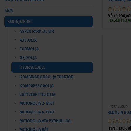
KEM
Betygsatt
Från
1 206,40
0
I LAGER (1-3
SMÖRJMEDEL
av
5
ASPEN PARK OLJOR
AXELOLJA
FORMOLJA
GEJDOLJA
HYDRAULOLJA
KOMBINATIONSOLJA TRAKTOR
KOMPRESSOROLJA
LUFTVERKTYGSOLJA
+
MOTOROLJA 2-TAKT
HYDRAULOLJA
MOTOROLJA 4-TAKT
RENOLIN B 32
MOTOROLJA ATV FYRHJULING
Betygsatt
Från
1 130,80
MOTOROLJA BÅT