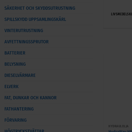
SÄKERHET OCH SKYDDSUTRUSTNING
LIVSMEDELSK
SPILLSKYDD UPPSAMLINGSKÄRL
VINTERUTRUSTNING
AVFETTNINGSSPRUTOR
BATTERIER
BELYSNING
DIESELVÄRMARE
ELVERK
FAT, DUNKAR OCH KANNOR
FATHANTERING
+
FÖRVARING
HYDRAULOLJA
HÖGTRYCKSTVÄTTAR
HydraWay HM