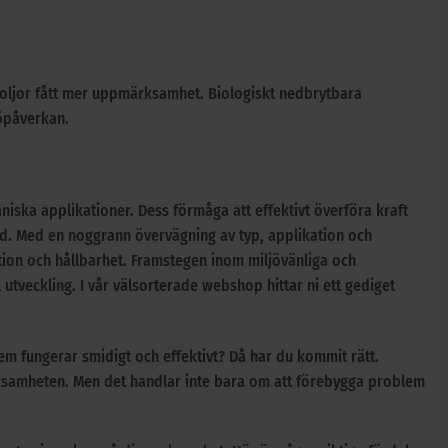
oljor fått mer uppmärksamhet. Biologiskt nedbrytbara
jöpåverkan.
ska applikationer. Dess förmåga att effektivt överföra kraft
d. Med en noggrann övervägning av typ, applikation och
ktion och hållbarhet. Framstegen inom miljövänliga och
utveckling. I vår välsorterade webshop hittar ni ett gediget
tem fungerar smidigt och effektivt? Då har du kommit rätt.
rksamheten. Men det handlar inte bara om att förebygga problem