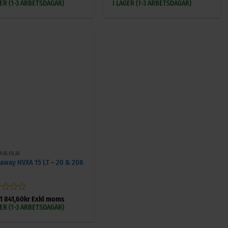
0
GER (1-3 ARBETSDAGAR)
I LAGER (1-3 ARBETSDAGAR)
av
5
AULOLJA
away HVXA 15 LT – 20 & 208
gsatt
1 841,60
kr
Exkl moms
GER (1-3 ARBETSDAGAR)