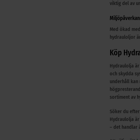
viktig del av u
Miljöpåverkan
Med ökad medv
hydrauloljor ä
Köp Hydra
Hydraulolja är
och skydda sy
underhåll kan 
högpresterande
sortiment av h
Söker du efter
Hydraulolja är
– det handlar