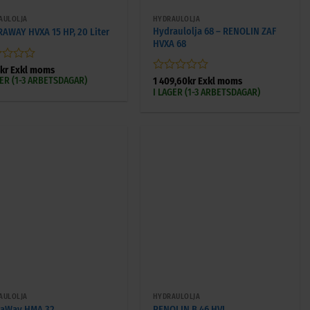
AULOLJA
HYDRAULOLJA
Hydraulolja 68 – RENOLIN ZAF
AWAY HVXA 15 HP, 20 Liter
HVXA 68
gsatt
4
kr
Exkl moms
GER (1-3 ARBETSDAGAR)
Betygsatt
1 409,60
kr
Exkl moms
0
I LAGER (1-3 ARBETSDAGAR)
av
5
+
AULOLJA
HYDRAULOLJA
aWay HMA 32
RENOLIN B 46 HVI