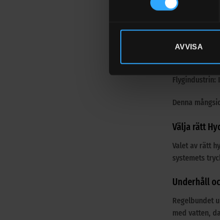
Applikationer 
Hydraulolja an
Bygg- och anl
AVVISA
Tillverkningsu
Fordonsindustr
Flygindustrin: 
Denna mångsidi
Välja rätt Hy
Valet av rätt 
systemets tryc
Underhåll oc
Regelbundet un
med vatten, da