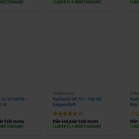
0
0
 ARBETSDAGAR)
I LAGER (1-3 ARBETSDAGAR)
I LA
av
av
5
5
+
+
HYDRAULOLJA
HYDR
 22/32/46/68 –
Hydraulic Oil 131 – Olja till
Hydr
O SE
bakgavellyft
liter
(1)
Betygsatt
5
Bety
kr
Exkl moms
Från
448,64
kr
Exkl moms
Från
av 5
0
 ARBETSDAGAR)
I LAGER (1-3 ARBETSDAGAR)
I LA
av
5