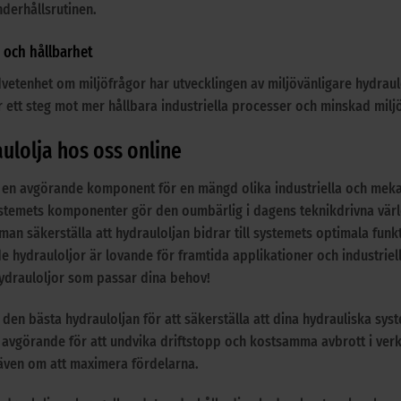
nderhållsrutinen.
 och hållbarhet
etenhet om miljöfrågor har utvecklingen av miljövänligare hydraul
r ett steg mot mer hållbara industriella processer och minskad mil
ulolja hos oss online
 en avgörande komponent för en mängd olika industriella och mekani
stemets komponenter gör den oumbärlig i dagens teknikdrivna värl
man säkerställa att hydrauloljan bidrar till systemets optimala fun
 hydrauloljor är lovande för framtida applikationer och industriell 
ydrauloljor som passar dina behov!
 den bästa hydrauloljan för att säkerställa att dina hydrauliska sys
 avgörande för att undvika driftstopp och kostsamma avbrott i ve
 även om att maximera fördelarna.