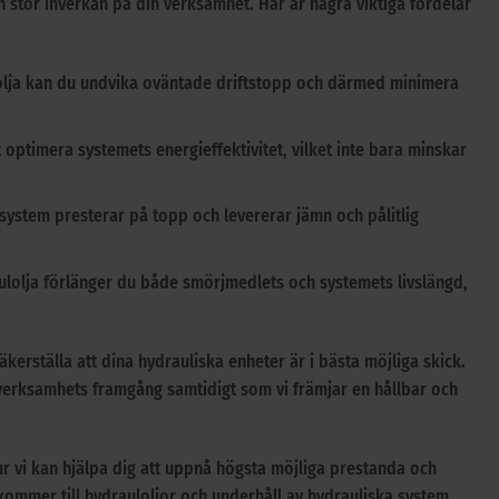
n stor inverkan på din verksamhet. Här är några viktiga fördelar
olja kan du undvika oväntade driftstopp och därmed minimera
tt optimera systemets energieffektivitet, vilket inte bara minskar
system presterar på topp och levererar jämn och pålitlig
lolja förlänger du både smörjmedlets och systemets livslängd,
kerställa att dina hydrauliska enheter är i bästa möjliga skick.
n verksamhets framgång samtidigt som vi främjar en hållbar och
r vi kan hjälpa dig att uppnå högsta möjliga prestanda och
t kommer till hydrauloljor och underhåll av hydrauliska system.