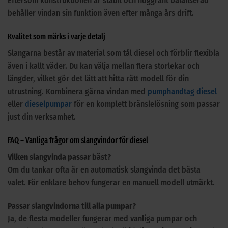
Eftersom konstruktionen är stabil och noggrant balanserad
behåller vindan sin funktion även efter många års drift.
Kvalitet som märks i varje detalj
Slangarna består av material som tål diesel och förblir flexibla
även i kallt väder. Du kan välja mellan flera storlekar och
längder, vilket gör det lätt att hitta rätt modell för din
utrustning. Kombinera gärna vindan med
pumphandtag diesel
eller
dieselpumpar
för en komplett bränslelösning som passar
just din verksamhet.
FAQ – Vanliga frågor om slangvindor för diesel
Vilken slangvinda passar bäst?
Om du tankar ofta är en automatisk slangvinda det bästa
valet. För enklare behov fungerar en manuell modell utmärkt.
Passar slangvindorna till alla pumpar?
Ja, de flesta modeller fungerar med vanliga pumpar och