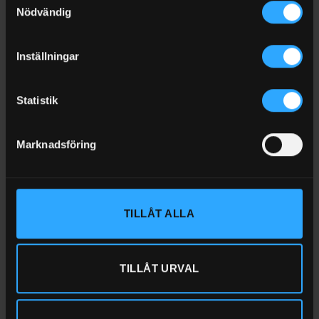
Nödvändig
Inställningar
Statistik
SLANG DIESEL
Pressad dieselslang 3/4″
Marknadsföring
med 1″ anslutning hane, 4-12
meter
(4)
Betygsatt
5
Från
695
kr
Exkl moms
I LAGER (1-3 ARBETSDAGAR)
av 5
TILLÅT ALLA
Slangvinda diesel
TILLÅT URVAL
Effektiv och säker hantering av dieselslangar
En
slangvinda diesel
hjälper dig att hålla ordning på