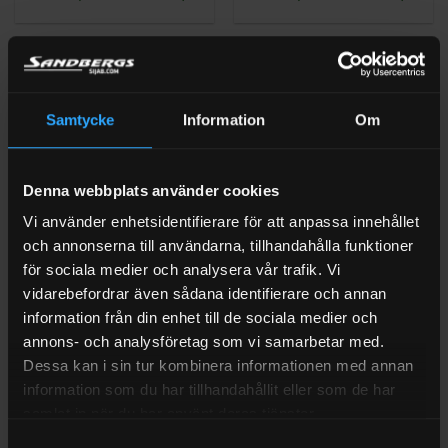
av
5
Samtycke
Information
Om
Denna webbplats använder cookies
Vi använder enhetsidentifierare för att anpassa innehållet
och annonserna till användarna, tillhandahålla funktioner
SLANGVINDA BENSIN
SLANGVINDA DIESEL
för sociala medier och analysera vår trafik. Vi
Slangvinda för bensin och
Vagn till slangvinda ink hjul,
diesel 10 meter
handtag mm
vidarebefordrar även sådana identifierare och annan
information från din enhet till de sociala medier och
annons- och analysföretag som vi samarbetar med.
Betygsatt
Betygsatt
7 380
kr
Exkl moms
5 610
kr
Exkl moms
I LAGER (1-3 ARBETSDAGAR)
I LAGER (1-3 ARBETSDAGAR)
0
0
Dessa kan i sin tur kombinera informationen med annan
av
av
information som du har tillhandahållit eller som de har
5
5
samlat in när du har använt deras tjänster.
Samtyckesval