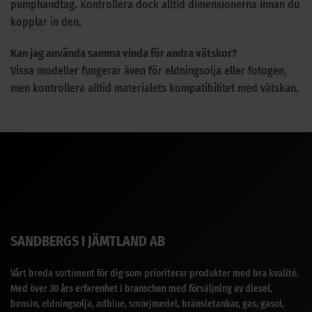
pumphandtag. Kontrollera dock alltid dimensionerna innan du
kopplar in den.
Kan jag använda samma vinda för andra vätskor?
Vissa modeller fungerar även för eldningsolja eller fotogen,
men kontrollera alltid materialets kompatibilitet med vätskan.
SANDBERGS I JÄMTLAND AB
Vårt breda sortiment för dig som prioriterar produkter med bra kvalité.
Med över 30 års erfarenhet i branschen med försäljning av diesel,
bensin, eldningsolja, adblue, smörjmedel, bränsletankar, gas, gasol,