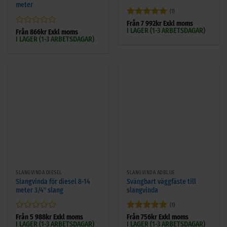
meter
(1)
Betygsatt
5
Från
7 992
kr
Exkl moms
I LAGER (1-3 ARBETSDAGAR)
av 5
Betygsatt
Från
866
kr
Exkl moms
I LAGER (1-3 ARBETSDAGAR)
0
av
5
SLANGVINDA DIESEL
SLANGVINDA ADBLUE
Slangvinda för diesel 8-14
Svängbart väggfäste till
meter 3/4″ slang
slangvinda
(1)
Betygsatt
Betygsatt
5
Från
5 988
kr
Exkl moms
Från
756
kr
Exkl moms
I LAGER (1-3 ARBETSDAGAR)
I LAGER (1-3 ARBETSDAGAR)
0
av 5