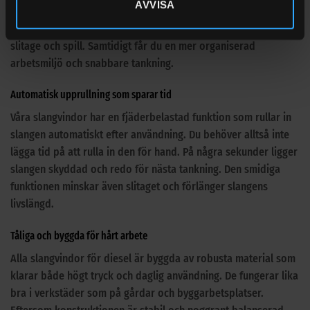
AVVISA
bränsleslangar och gör arbetet både enklare och säkrare.
Genom att samla slangen på en vinda undviker du trassel,
slitage och spill. Samtidigt får du en mer organiserad
arbetsmiljö och snabbare tankning.
Automatisk upprullning som sparar tid
Våra slangvindor har en fjäderbelastad funktion som rullar in
slangen automatiskt efter användning. Du behöver alltså inte
lägga tid på att rulla in den för hand. På några sekunder ligger
slangen skyddad och redo för nästa tankning. Den smidiga
funktionen minskar även slitaget och förlänger slangens
livslängd.
Tåliga och byggda för hårt arbete
Alla slangvindor för diesel är byggda av robusta material som
klarar både högt tryck och daglig användning. De fungerar lika
bra i verkstäder som på gårdar och byggarbetsplatser.